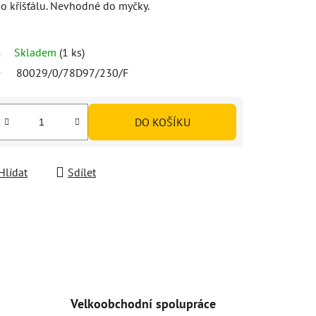
o křišťálu. Nevhodné do myčky.
Skladem
(1 ks)
80029/0/78D97/230/F
DO KOŠÍKU
Hlídat
Sdílet
Velkoobchodní spolupráce