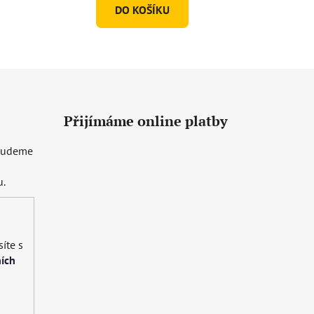
DO KOŠÍKU
Přijímáme online platby
 budeme
u.
íte s
ích