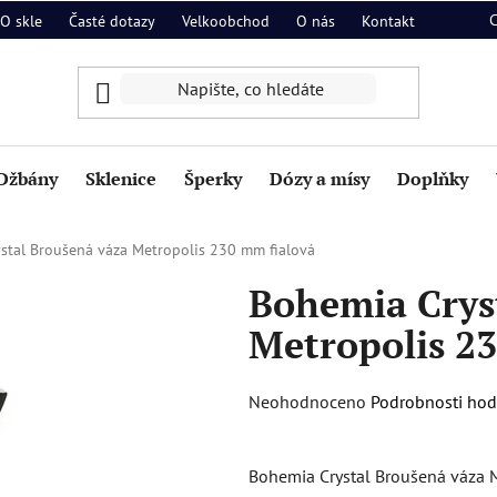
O skle
Časté dotazy
Velkoobchod
O nás
Kontakt
Džbány
Sklenice
Šperky
Dózy a mísy
Doplňky
stal Broušená váza Metropolis 230 mm fialová
Bohemia Crys
Metropolis 2
Průměrné
Neohodnoceno
Podrobnosti ho
hodnocení
produktu
Bohemia Crystal Broušená váza M
je