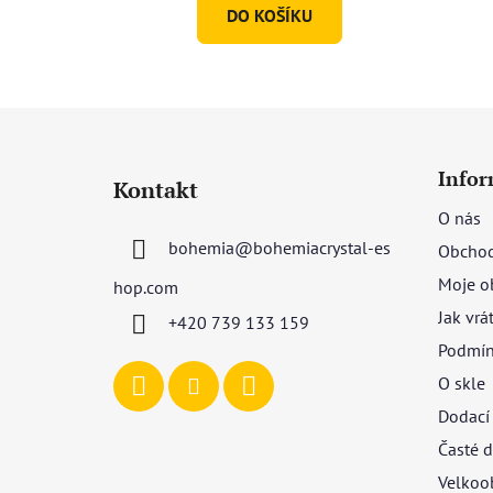
DO KOŠÍKU
Z
á
Infor
Kontakt
p
O nás
a
bohemia
@
bohemiacrystal-es
Obchod
t
í
Moje o
hop.com
Jak vrá
+420 739 133 159
Podmín
O skle
Dodací
Časté d
Velkoo