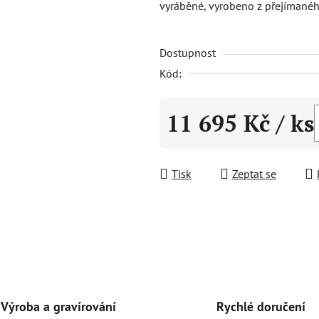
vyráběné, vyrobeno z přejímanéh
0,0
z
Dostupnost
5
hvězdiček.
Kód:
11 695 Kč
/ ks
Měrná cena:
Tisk
Zeptat se
Rychlé doručení
Výroba a gravírování