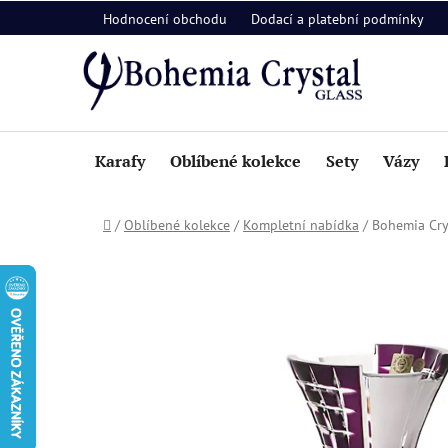
Přejít
Hodnocení obchodu
Dodací a platební podmínky
na
obsah
Karafy
Oblíbené kolekce
Sety
Vázy
Domů
/
Oblíbené kolekce
/
Kompletní nabídka
/
Bohemia Cry