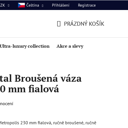
Přihlášení
Registrace
CZK
Čeština
PRÁZDNÝ KOŠÍK
NÁKUPNÍ
KOŠÍK
Ultra-luxury collection
Akce a slevy
tal Broušená váza
30 mm fialová
dnocení
etropolis 230 mm fialová, ručně broušené, ručně