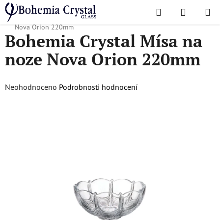
Přejít
Hledat
NÁKUPN
na
Domů
/
Oblíbené kolekce
/
Nova Orion
/
Bohemia Crystal Mísa na noze
KOŠÍK
obsah
Nova Orion 220mm
Bohemia Crystal Mísa na
noze Nova Orion 220mm
Průměrné
Neohodnoceno
Podrobnosti hodnocení
hodnocení
produktu
je
0,0
z
5
hvězdiček.