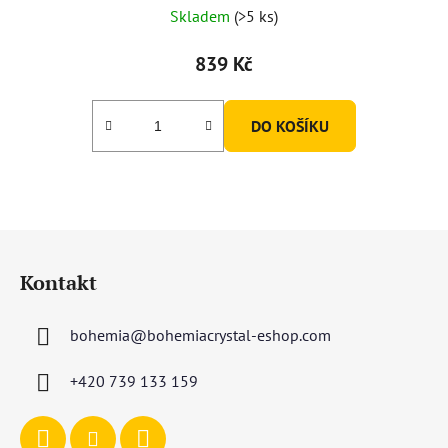
Skladem
(>5 ks)
839 Kč
DO KOŠÍKU
Z
á
Kontakt
p
a
bohemia
@
bohemiacrystal-eshop.com
t
í
+420 739 133 159