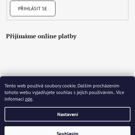
PŘIHLÁSIT SE
Přijímáme online platby
Tento web používá soubory cookie. Dalším procházením
Čeština
Slovenčina
English
Deutsch
Magyar
tohoto webu vyjadřujete souhlas s jejich používáním.. Více
Język polski
Română
Italiano
Español
Français
informací
zde
.
Português
Български
Hrvatski
Slovenščina
Srpski
Nederlands
Українська
Ελληνικά
Svenska
Dansk
Nastavení
Vytvořil Shoptet
Souhlasím