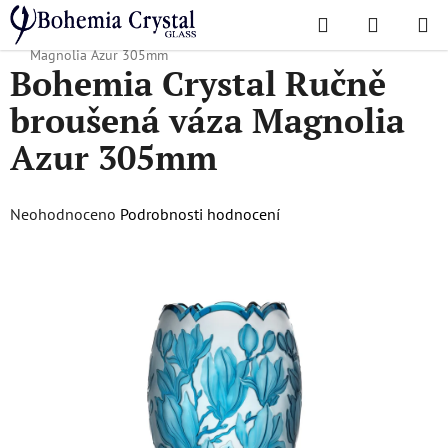
Přejít
Hledat
NÁKUPN
na
Domů
/
Ultra-luxury collection
/
Bohemia Crystal Ručně broušená váza
KOŠÍK
obsah
Magnolia Azur 305mm
Bohemia Crystal Ručně
broušená váza Magnolia
Azur 305mm
Průměrné
Neohodnoceno
Podrobnosti hodnocení
hodnocení
produktu
je
0,0
z
5
hvězdiček.