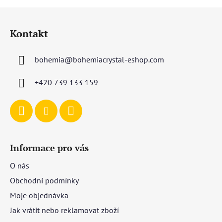
Z
á
Kontakt
p
a
bohemia
@
bohemiacrystal-eshop.com
t
í
+420 739 133 159
Informace pro vás
O nás
Obchodní podmínky
Moje objednávka
Jak vrátit nebo reklamovat zboží