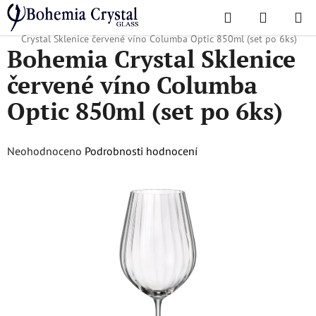
Přejít
Hledat
NÁKUPN
na
Domů
/
Oblíbené kolekce
/
Vánoční nabídka
/
Vánoční zboží
/
Bohemia
KOŠÍK
obsah
Crystal Sklenice červené víno Columba Optic 850ml (set po 6ks)
Bohemia Crystal Sklenice
červené víno Columba
Optic 850ml (set po 6ks)
Průměrné
Neohodnoceno
Podrobnosti hodnocení
hodnocení
produktu
je
0,0
z
5
hvězdiček.