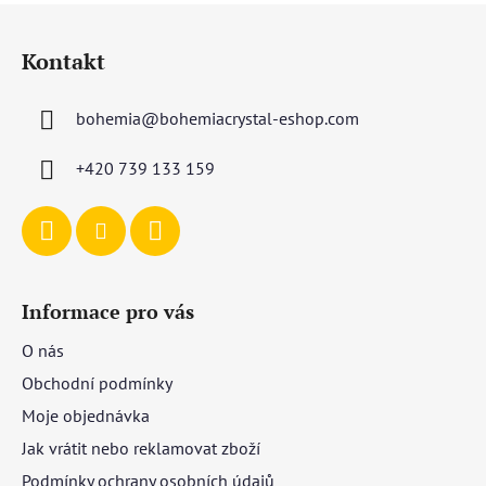
Z
á
Kontakt
p
a
bohemia
@
bohemiacrystal-eshop.com
t
í
+420 739 133 159
Informace pro vás
O nás
Obchodní podmínky
Moje objednávka
Jak vrátit nebo reklamovat zboží
Podmínky ochrany osobních údajů