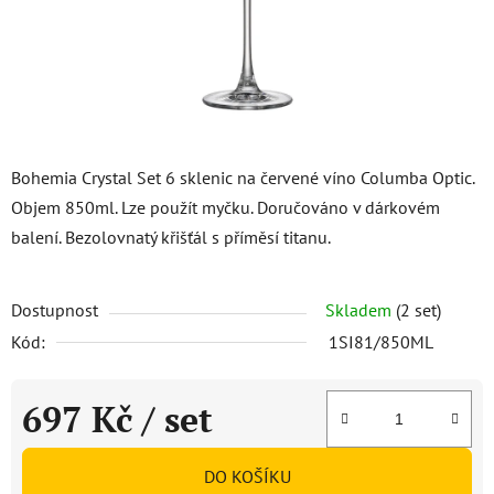
Bohemia Crystal Set 6 sklenic na červené víno Columba Optic.
Objem 850ml. Lze použít myčku. Doručováno v dárkovém
balení. Bezolovnatý křišťál s příměsí titanu.
Dostupnost
Skladem
(2 set)
Kód:
1SI81/850ML
697 Kč
/ set
Měrná cena:
DO KOŠÍKU