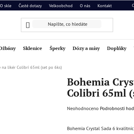
O skle
Časté dotazy
Velkoobchod
O nás
Kontakt
Džbány
Sklenice
Šperky
Dózy a mísy
Doplňky
 na likér Colibri 65ml (set po 6ks)
Bohemia Cryst
Colibri 65ml (
Průměrné
Neohodnoceno
Podrobnosti ho
hodnocení
produktu
Bohemia Crystal Sada 6 kvalitních
je