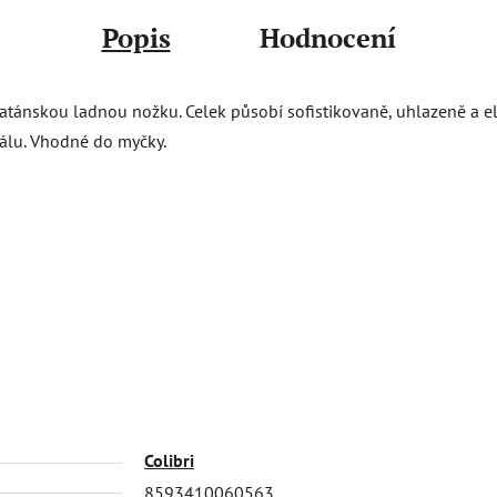
Popis
Hodnocení
hatánskou ladnou nožku. Celek působí sofistikovaně, uhlazeně a el
ťálu. Vhodné do myčky.
Colibri
8593410060563