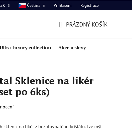
Přihlášení
Registrace
CZK
Čeština
PRÁZDNÝ KOŠÍK
NÁKUPNÍ
KOŠÍK
Ultra-luxury collection
Akce a slevy
al Sklenice na likér
set po 6ks)
dnocení
 sklenic na likér z bezolovnatého křišťálu. Lze mýt