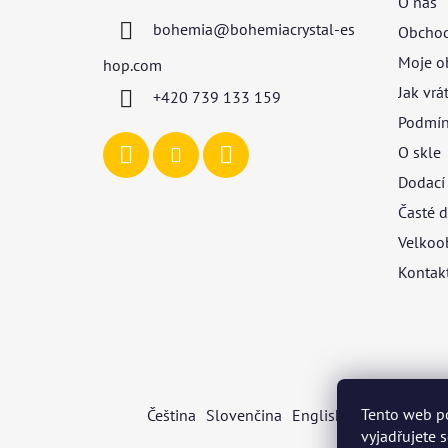
O nás
a
bohemia
@
bohemiacrystal-es
Obchod
t
í
Moje o
hop.com
Jak vrá
+420 739 133 159
Podmín
O skle
Dodací
Časté d
Velkoo
Kontak
Tento web p
Čeština
Slovenčina
English
Deutsch
Mag
vyjadřujete 