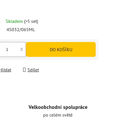
Skladem
(>5 set)
4S032/065ML
DO KOŠÍKU
Hlídat
Sdílet
Velkoobchodní spolupráce
po celém světě