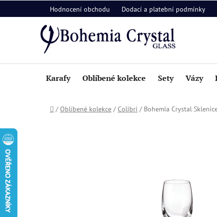
Přejít
Hodnocení obchodu
Dodací a platební podmínky
na
obsah
Karafy
Oblíbené kolekce
Sety
Vázy
Domů
/
Oblíbené kolekce
/
Colibri
/
Bohemia Crystal Sklenice