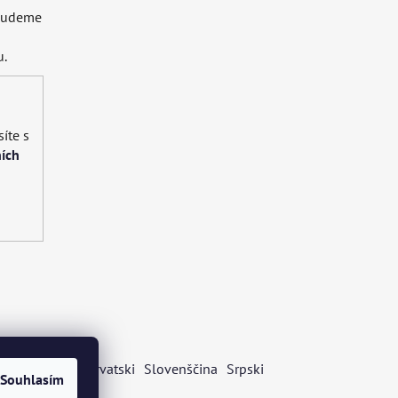
 budeme
u.
íte s
ích
s
Български
Hrvatski
Slovenščina
Srpski
Souhlasím