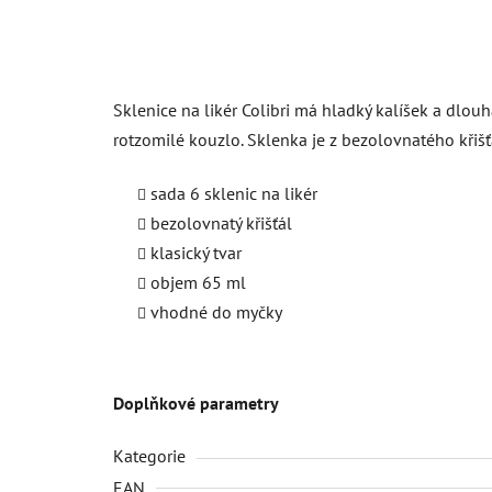
Sklenice na likér Colibri má hladký kalíšek a dlou
rotzomilé kouzlo. Sklenka je z bezolovnatého křiš
sada 6 sklenic na likér
bezolovnatý křišťál
klasický tvar
objem 65 ml
vhodné do myčky
Doplňkové parametry
Kategorie
EAN