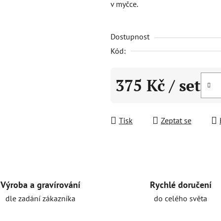
v myčce.
0,0
z
Dostupnost
5
hvězdiček.
Kód:
375 Kč
/ set
Měrná cena:
Tisk
Zeptat se
Rychlé doručení
Výroba a gravírování
do celého světa
dle zadání zákazníka