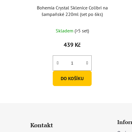
Bohemia Crystal Sklenice Colibri na
šampaňské 220ml (set po 6ks)
Skladem
(>5 set)
439 Kč
DO KOŠÍKU
Z
á
Infor
Kontakt
p