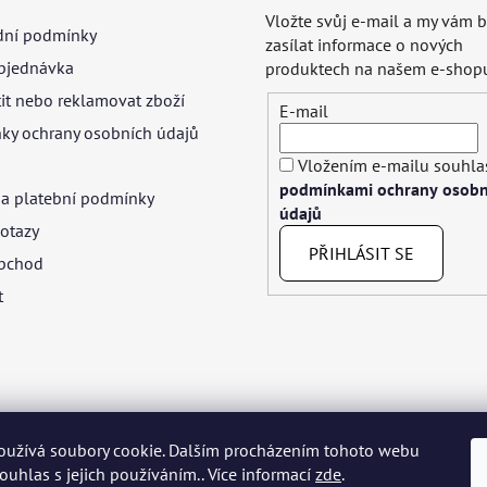
Vložte svůj e-mail a my vám
ní podmínky
zasílat informace o nových
bjednávka
produktech na našem e-shop
tit nebo reklamovat zboží
E-mail
ky ochrany osobních údajů
Vložením e-mailu souhlas
podmínkami ochrany osobn
 a platební podmínky
údajů
otazy
PŘIHLÁSIT SE
bchod
t
oužívá soubory cookie. Dalším procházením tohoto webu
yar
Język polski
Română
Italiano
Español
Français
Portuguê
souhlas s jejich používáním.. Více informací
zde
.
Nederlands
Українська
Ελληνικά
Svenska
Dansk