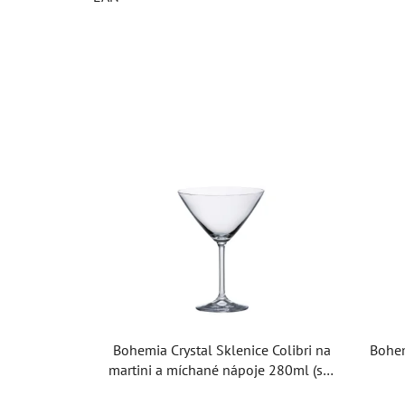
Bohemia Crystal Sklenice Colibri na
Bohem
martini a míchané nápoje 280ml (set
po 6ks)