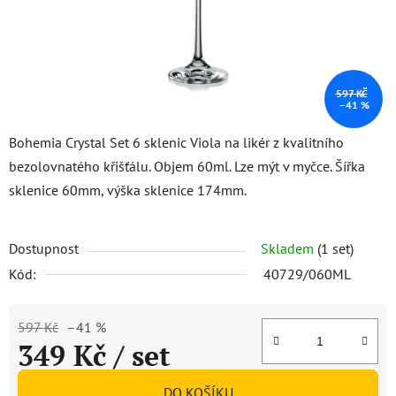
597 KČ
–41 %
Bohemia Crystal Set 6 sklenic Viola na likér z kvalitního
bezolovnatého křišťálu. Objem 60ml. Lze mýt v myčce. Šířka
sklenice 60mm, výška sklenice 174mm.
Dostupnost
Skladem
(1 set)
Kód:
40729/060ML
597 Kč
–41 %
349 Kč
/ set
Měrná cena:
DO KOŠÍKU