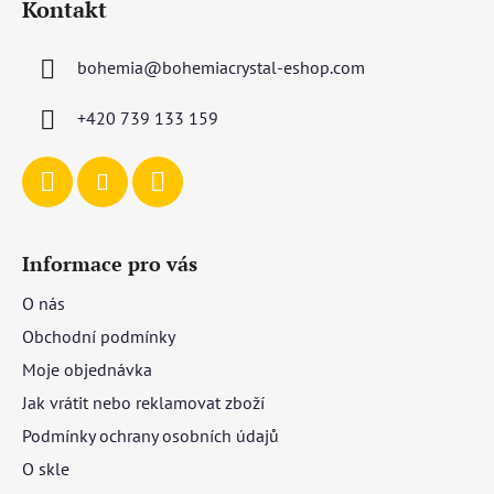
Kontakt
p
a
bohemia
@
bohemiacrystal-eshop.com
t
í
+420 739 133 159
Informace pro vás
O nás
Obchodní podmínky
Moje objednávka
Jak vrátit nebo reklamovat zboží
Podmínky ochrany osobních údajů
O skle