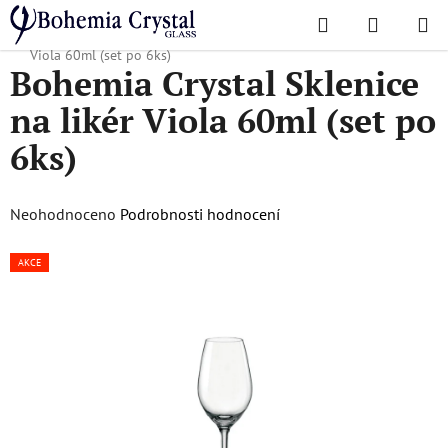
Přejít
Hledat
NÁKUPN
na
Domů
/
Oblíbené kolekce
/
Viola
/
Bohemia Crystal Sklenice na likér
KOŠÍK
obsah
Viola 60ml (set po 6ks)
Bohemia Crystal Sklenice
na likér Viola 60ml (set po
6ks)
Průměrné
Neohodnoceno
Podrobnosti hodnocení
hodnocení
AKCE
produktu
je
0,0
z
5
hvězdiček.