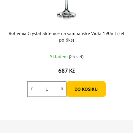
Bohemia Crystal Sklenice na šampaňské Viola 190ml (set
po 6ks)
Skladem
(>5 set)
687 Kč
DO KOŠÍKU
Z
á