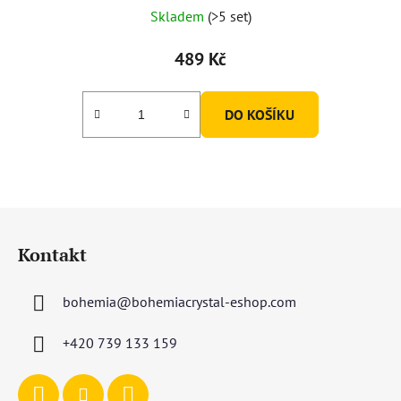
Skladem
(>5 set)
489 Kč
DO KOŠÍKU
Z
á
Kontakt
p
a
bohemia
@
bohemiacrystal-eshop.com
t
í
+420 739 133 159