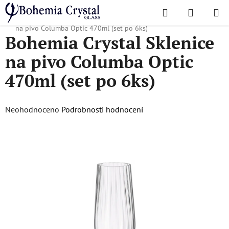
Přejít
Hledat
NÁKUPN
na
Domů
/
Oblíbené kolekce
/
Columba Optic
/
Bohemia Crystal Sklenice
KOŠÍK
obsah
na pivo Columba Optic 470ml (set po 6ks)
Bohemia Crystal Sklenice
na pivo Columba Optic
470ml (set po 6ks)
Průměrné
Neohodnoceno
Podrobnosti hodnocení
hodnocení
produktu
je
0,0
z
5
hvězdiček.