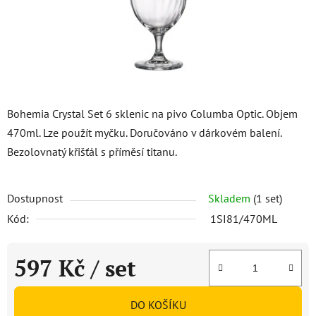
Bohemia Crystal Set 6 sklenic na pivo Columba Optic. Objem
470ml. Lze použít myčku. Doručováno v dárkovém balení.
Bezolovnatý křišťál s příměsí titanu.
Dostupnost
Skladem
(1 set)
Kód:
1SI81/470ML
597 Kč
/ set
Měrná cena:
DO KOŠÍKU