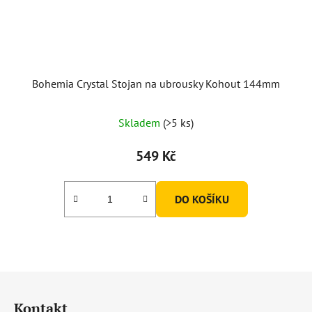
Bohemia Crystal Stojan na ubrousky Kohout 144mm
Průměrné
Skladem
(>5 ks)
hodnocení
produktu
549 Kč
je
5,0
DO KOŠÍKU
z
5
hvězdiček.
Z
á
Kontakt