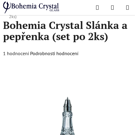
Přejít
Hledat
NÁKUPN
na
Domů
/
Doplňky
/
Doplňky
/
Bohemia Crystal Slánka a pepřenka (set po
KOŠÍK
obsah
2ks)
Bohemia Crystal Slánka a
pepřenka (set po 2ks)
Průměrné
1 hodnocení
Podrobnosti hodnocení
hodnocení
produktu
je
5,0
z
5
hvězdiček.