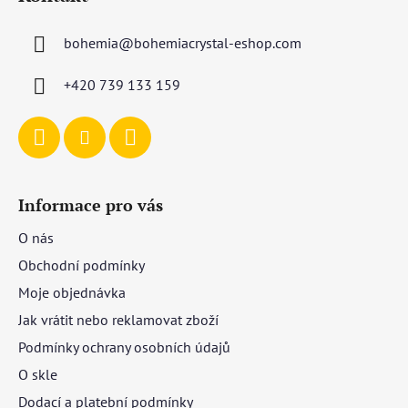
p
a
bohemia
@
bohemiacrystal-eshop.com
t
í
+420 739 133 159
Informace pro vás
O nás
Obchodní podmínky
Moje objednávka
Jak vrátit nebo reklamovat zboží
Podmínky ochrany osobních údajů
O skle
Dodací a platební podmínky