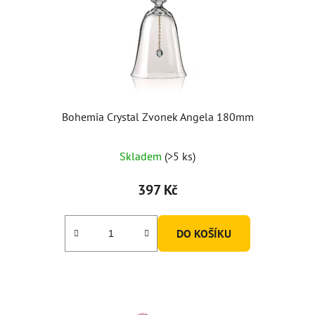
Bohemia Crystal Zvonek Angela 180mm
Průměrné
Skladem
(>5 ks)
hodnocení
produktu
397 Kč
je
5,0
DO KOŠÍKU
z
5
hvězdiček.