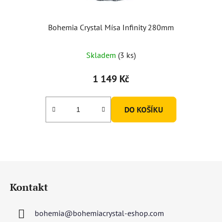
Bohemia Crystal Mísa Infinity 280mm
Skladem
(3 ks)
1 149 Kč
DO KOŠÍKU
Z
á
Kontakt
p
a
bohemia
@
bohemiacrystal-eshop.com
t