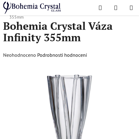
Přejít
Hledat
NÁKUPN
na
Domů
/
Oblíbené kolekce
/
Infinity
/
Bohemia Crystal Váza Infinity
KOŠÍK
obsah
355mm
Bohemia Crystal Váza
Infinity 355mm
Průměrné
Neohodnoceno
Podrobnosti hodnocení
hodnocení
produktu
je
0,0
z
5
hvězdiček.