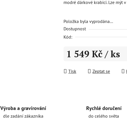
modré dárkové krabici. Lze mýt v
5,0
z
5
Položka byla vyprodána…
Dostupnost
hvězdiček.
Kód:
1 549 Kč
/ ks
Měrná cena:
Tisk
Zeptat se
Rychlé doručení
Výroba a gravírování
do celého světa
dle zadání zákazníka