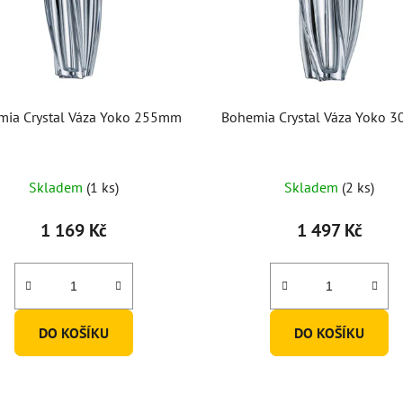
mia Crystal Váza Yoko 255mm
Bohemia Crystal Váza Yoko 
Průměrné
Skladem
(1 ks)
Skladem
(2 ks)
hodnocení
produktu
1 169 Kč
1 497 Kč
je
5,0
z
5
DO KOŠÍKU
DO KOŠÍKU
hvězdiček.