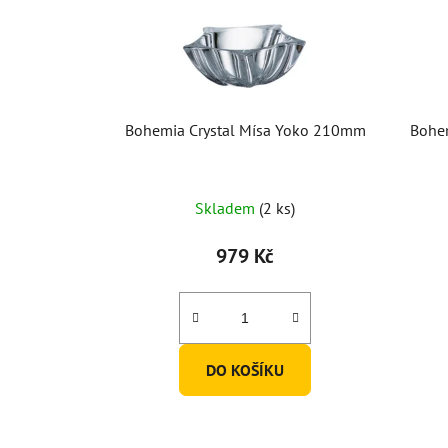
Bohemia Crystal Mísa Yoko 210mm
Bohe
Průměrné
Skladem
(2 ks)
hodnocení
produktu
979 Kč
je
5,0
z
5
DO KOŠÍKU
hvězdiček.