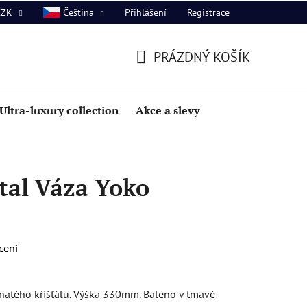
Přihlášení
Registrace
CZK
Čeština
PRÁZDNÝ KOŠÍK
NÁKUPNÍ
KOŠÍK
Ultra-luxury collection
Akce a slevy
tal Váza Yoko
cení
natého křišťálu. Výška 330mm. Baleno v tmavě