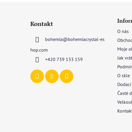
Z
á
Infor
Kontakt
p
O nás
a
bohemia
@
bohemiacrystal-es
Obchod
t
í
Moje o
hop.com
Jak vrá
+420 739 133 159
Podmín
O skle
Dodací
Časté d
Velkoo
Kontak