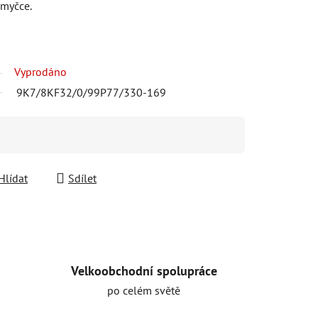
 myčce.
Vyprodáno
9K7/8KF32/0/99P77/330-169
Hlídat
Sdílet
Velkoobchodní spolupráce
po celém světě