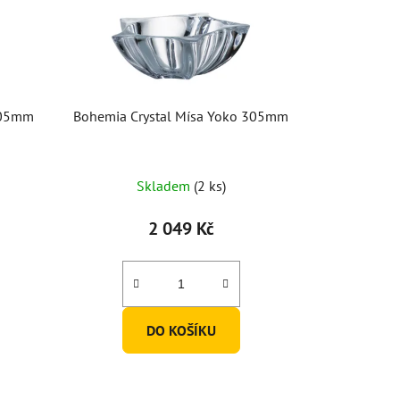
305mm
Bohemia Crystal Mísa Yoko 305mm
Průměrné
Skladem
(2 ks)
hodnocení
produktu
2 049 Kč
je
5,0
z
5
DO KOŠÍKU
hvězdiček.