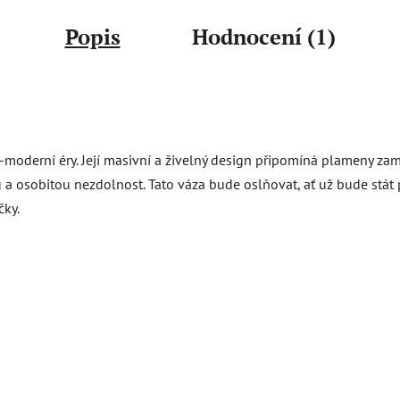
Popis
Hodnocení (1)
st-moderní éry. Její masivní a živelný design připomíná plameny z
 a osobitou nezdolnost. Tato váza bude oslňovat, ať už bude stát
čky.