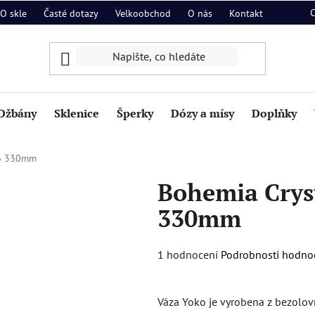
O skle
Časté dotazy
Velkoobchod
O nás
Kontakt
Džbány
Sklenice
Šperky
Dózy a mísy
Doplňky
ko 330mm
Bohemia Crys
330mm
Průměrné
1 hodnocení
Podrobnosti hodno
hodnocení
produktu
Váza Yoko je vyrobena z bezolov
je