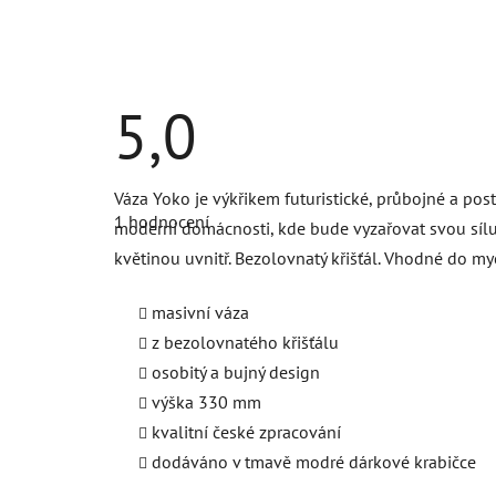
5,0
Průměrné
Váza Yoko je výkřikem futuristické, průbojné a po
hodnocení
1 hodnocení
produktu
moderní domácnosti, kde bude vyzařovat svou sílu
je
květinou uvnitř. Bezolovnatý křišťál. Vhodné do my
5,0
z
5
masivní váza
hvězdiček.
z bezolovnatého křišťálu
osobitý a bujný design
výška 330 mm
kvalitní české zpracování
dodáváno v tmavě modré dárkové krabičce