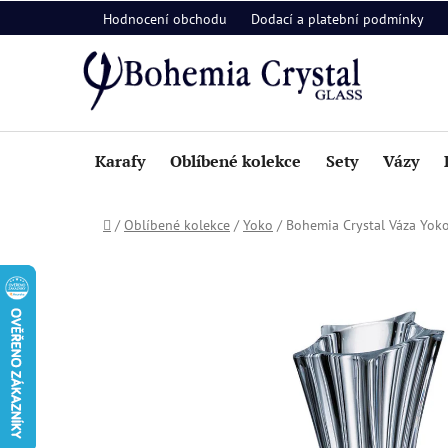
Přejít
Hodnocení obchodu
Dodací a platební podmínky
na
obsah
Karafy
Oblíbené kolekce
Sety
Vázy
Domů
/
Oblíbené kolekce
/
Yoko
/
Bohemia Crystal Váza Yo