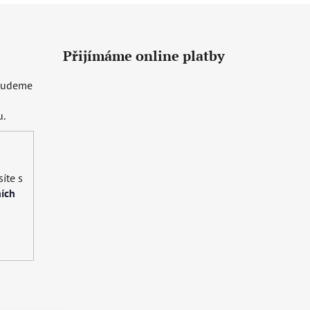
Přijímáme online platby
 budeme
u.
íte s
ích