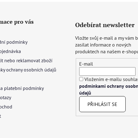
mace pro vás
Odebírat newsletter
Vložte svůj e-mail a my vám
ní podmínky
zasílat informace o nových
bjednávka
produktech na našem e-shop
tit nebo reklamovat zboží
E-mail
ky ochrany osobních údajů
Vložením e-mailu souhlas
podmínkami ochrany osobn
 a platební podmínky
údajů
otazy
PŘIHLÁSIT SE
bchod
t