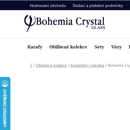
Přejít
Hodnocení obchodu
Dodací a platební podmínky
na
obsah
Karafy
Oblíbené kolekce
Sety
Vázy
Domů
/
Oblíbené kolekce
/
Kompletní nabídka
/
Bohemia Cry