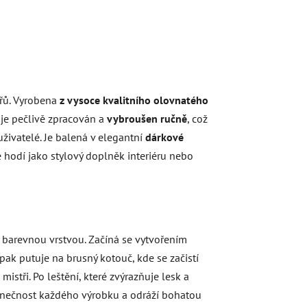
ářů. Vyrobena
z vysoce kvalitního olovnatého
y je pečlivě zpracován a
vybroušen ručně
, což
uživatelé. Je balená v elegantní
dárkové
le hodí jako stylový doplněk interiéru nebo
 s barevnou vrstvou. Začíná se vytvořením
 pak putuje na brusný kotouč, kde se začistí
mistři. Po leštění, které zvýrazňuje lesk a
edinečnost každého výrobku a odráží bohatou