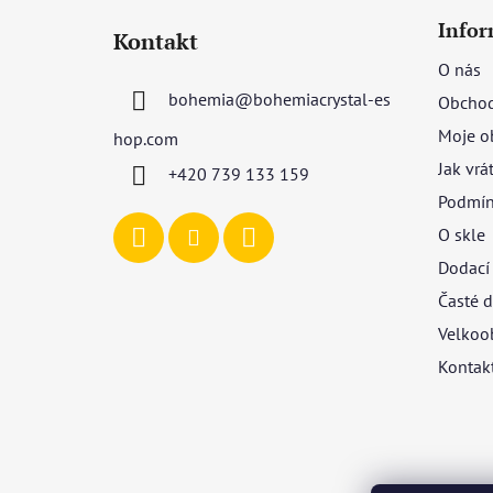
á
Infor
Kontakt
p
O nás
a
bohemia
@
bohemiacrystal-es
Obchod
t
í
Moje o
hop.com
Jak vrá
+420 739 133 159
Podmín
O skle
Dodací
Časté d
Velkoo
Kontak