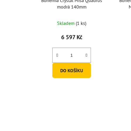
Bohemia Crystal Mísa Quadrus
Bohem
modrá 140mm
M
Skladem
(1 ks)
6 597 Kč
DO KOŠÍKU