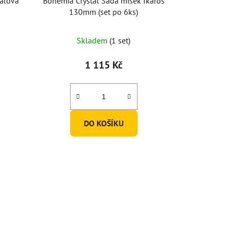
ialová
Bohemia Crystal Sada misek Ikaros
130mm (set po 6ks)
Skladem
(1 set)
1 115 Kč
DO KOŠÍKU