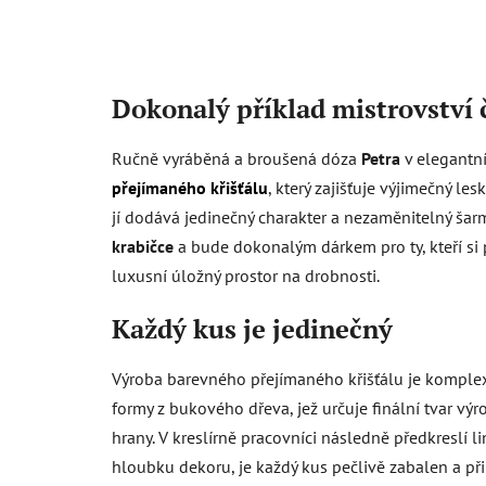
Dokonalý příklad mistrovství 
Ručně vyráběná a broušená dóza
Petra
v elegantn
přejímaného křišťálu
, který zajišťuje výjimečný le
jí dodává jedinečný charakter a nezaměnitelný šarm.
krabičce
a bude dokonalým dárkem pro ty, kteří si po
luxusní úložný prostor na drobnosti.
Každý kus je jedinečný
Výroba barevného přejímaného křišťálu je komplexn
formy z bukového dřeva, jež určuje finální tvar výro
hrany. V kreslírně pracovníci následně předkreslí li
hloubku dekoru, je každý kus pečlivě zabalen a př