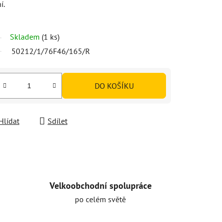
í.
Skladem
(1 ks)
50212/1/76F46/165/R
DO KOŠÍKU
Hlídat
Sdílet
Velkoobchodní spolupráce
po celém světě