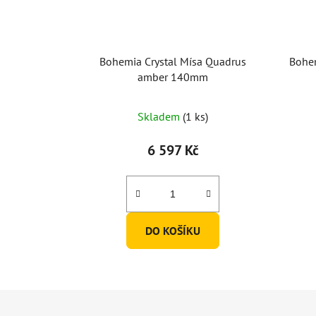
Bohemia Crystal Mísa Quadrus
Bohem
amber 140mm
Skladem
(1 ks)
6 597 Kč
DO KOŠÍKU
Z