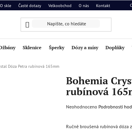
O skle
Časté dotazy
Velkoobchod
O nás
Kontakt
Džbány
Sklenice
Šperky
Dózy a mísy
Doplňky
stal Dóza Petra rubínová 165mm
Bohemia Crys
rubínová 16
Průměrné
Neohodnoceno
Podrobnosti ho
hodnocení
produktu
Ručně broušená rubínová dóza z o
je