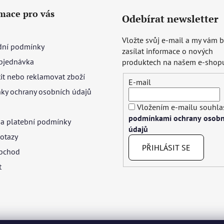
mace pro vás
Odebírat newsletter
Vložte svůj e-mail a my vám
ní podmínky
zasílat informace o nových
bjednávka
produktech na našem e-shop
tit nebo reklamovat zboží
E-mail
ky ochrany osobních údajů
Vložením e-mailu souhlas
podmínkami ochrany osobn
 a platební podmínky
údajů
otazy
PŘIHLÁSIT SE
bchod
t