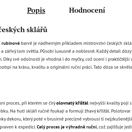
Popis
Hodnocení
českých sklářů
í
rubínové
barvě je nádherným příkladem mistrovství českých skl
sk a zářivý lom světla. Působí luxusně a noblesně. Každý detail dóz
 Díky své odolnosti je vhodná i do myčky, což ocení i praktičtější 
trpí na krásu, kvalitu a originální ruční práci. Tato dóza se skvě
í proces, při kterém se čirý
olovnatý křišťál
nejvyšší kvality pojí
bku. Na huti skláři ručně foukají a formují žhavý křišťál. Polotovar
nky dekoru, který poté v brusírně precizně vybrousí ti nejzkušenější 
ipraven k expedici.
Celý proces je výhradně ruční
, což zajišťuje j