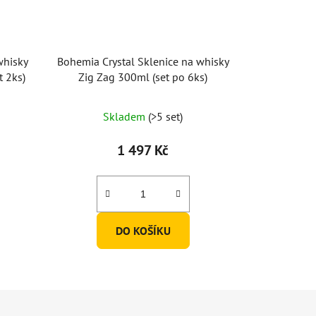
whisky
Bohemia Crystal Sklenice na whisky
 2ks)
Zig Zag 300ml (set po 6ks)
Skladem
(>5 set)
1 497 Kč
DO KOŠÍKU