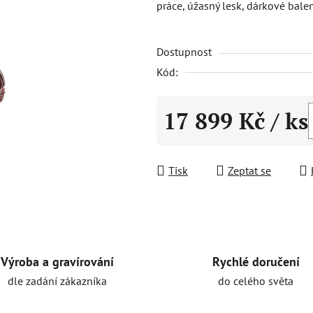
práce, úžasný lesk, dárkové balen
0,0
z
Dostupnost
5
hvězdiček.
Kód:
17 899 Kč
/ ks
Měrná cena:
Tisk
Zeptat se
Rychlé doručení
Výroba a gravírování
do celého světa
dle zadání zákazníka