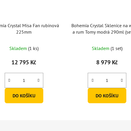
ia Crystal Mísa Fan rubínová
Bohemia Crystal Sklenice na 
225mm
a rum Tomy modrá 290ml (set
Skladem
(1 ks)
Skladem
(1 set)
12 795 Kč
8 979 Kč
DO KOŠÍKU
DO KOŠÍKU