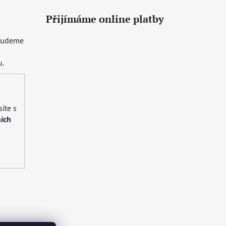
Přijímáme online platby
 budeme
u.
íte s
ích