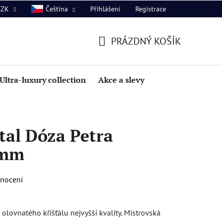
Přihlášení
Registrace
CZK
Čeština
PRÁZDNÝ KOŠÍK
NÁKUPNÍ
KOŠÍK
Ultra-luxury collection
Akce a slevy
tal Dóza Petra
5mm
dnocení
lovnatého křišťálu nejvyšší kvality. Mistrovská