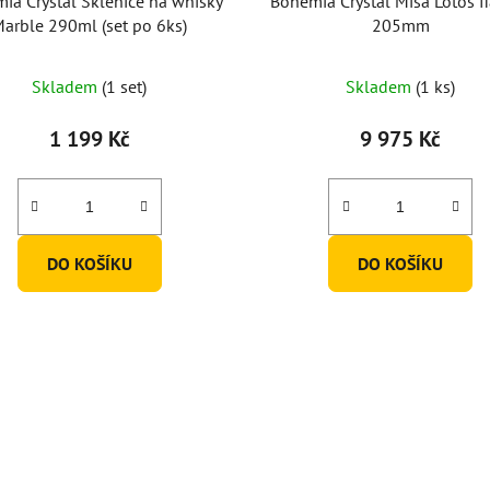
ia Crystal Sklenice na whisky
Bohemia Crystal Mísa Lotos f
arble 290ml (set po 6ks)
205mm
Skladem
(1 set)
Skladem
(1 ks)
1 199 Kč
9 975 Kč
DO KOŠÍKU
DO KOŠÍKU