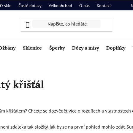
O skle
Časté dotazy
Velkoobchod
O nás
Kontakt
Džbány
Sklenice
Šperky
Dózy a mísy
Doplňky
tý křišťál
tým křišťálem? Chcete se dozvědět více o rozdílech a vlastnostech
není zdaleka tak složitý, jak by se na první pohled mohlo zdát. 