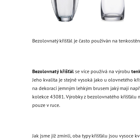
Bezolovnatý křišťál je často používán na tenkostěn
Bezolovnatý křišťál
se více používá na výrobu
ten
Jeho kvalita je stejně vysoká jako u olovnetého křiš
na dekoraci jemným lehkým brusem jaký mají např skl
kolekce 43081. Výrobky z bezolovnatého křišťálu ma
pouze v ruce.
Jak jsme již zmínli, oba typy křišťálu jsou vysoce