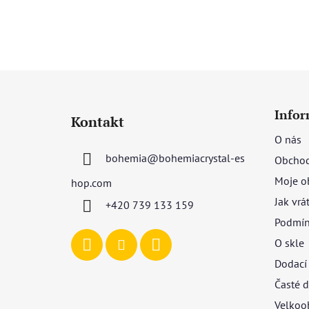
Z
á
Infor
Kontakt
p
O nás
a
bohemia
@
bohemiacrystal-es
Obchod
t
í
Moje o
hop.com
Jak vrá
+420 739 133 159
Podmín
O skle
Dodací
Časté d
Velkoo