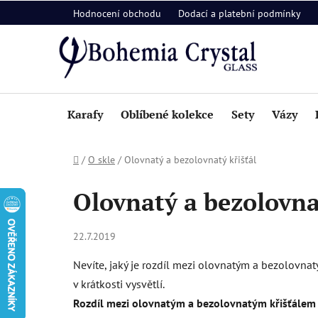
Přejít
Hodnocení obchodu
Dodací a platební podmínky
na
obsah
Karafy
Oblíbené kolekce
Sety
Vázy
Domů
/
O skle
/
Olovnatý a bezolovnatý křišťál
Olovnatý a bezolovna
22.7.2019
Nevíte, jaký je rozdíl mezi olovnatým a bezolovna
v krátkosti vysvětlí.
Rozdíl mezi olovnatým a bezolovnatým křišťálem