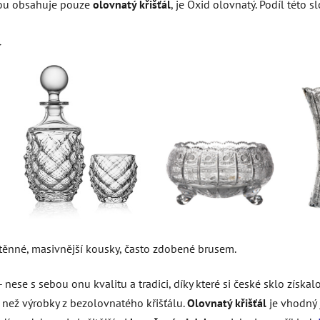
erou obsahuje pouze
olovnatý křišťál
, je Oxid olovnatý. Podíl této 
u
stěnné, masivnější kousky, často zdobené brusem.
 nese s sebou onu kvalitu a tradici, díky které si české sklo získa
í než výrobky z bezolovnatého křišťálu.
Olovnatý křišťál
je vhodný j