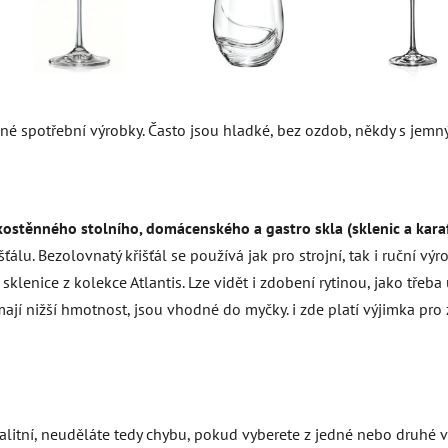
né spotřební výrobky. Často jsou hladké, bez ozdob, někdy s jemný
kostěnného stolního, domácenského a gastro skla
(sklenic a kara
ťálu. Bezolovnatý křišťál se používá jak pro strojní, tak i ruční vý
enice z kolekce Atlantis. Lze vidět i zdobení rytinou, jako třeba u
jí nižší hmotnost, jsou vhodné do myčky. i zde platí výjimka pro z
 kvalitní, neuděláte tedy chybu, pokud vyberete z jedné nebo druh