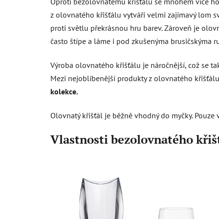
Oproti bezolovnatému křišťálu se mnohem více hod
z olovnatého křišťálu vytváří velmi zajímavý lom s
proti světlu překrásnou hru barev. Zároveň je olov
často štípe a láme i pod zkušenýma brusičskýma r
Výroba olovnatého křišťálu je náročnější, což se t
Mezi nejoblíbenější produkty z olovnatého křišťálu
kolekce.
Olovnatý křišťál je běžně vhodný do myčky. Pouze 
Vlastnosti bezolovnatého křiš