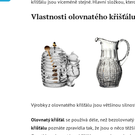
křišťálu jsou víceméně stejné. Hlavní složkou, kt
Vlastnosti olovnatého křišťál
Výrobky z olovnatého křišťálu jsou většinou silno
Olovnatý křišťál
se používá déle, než bezolovnatý -
křišťálu
poznáte zpravidla tak, že jsou o něco těžš