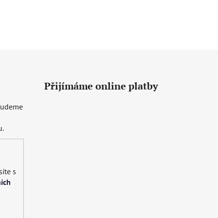
Přijímáme online platby
 budeme
u.
íte s
ích