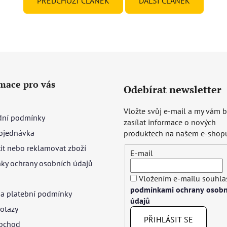
PŘEDCHOZÍ ČLÁNEK
DALŠÍ ČLÁNEK
mace pro vás
Odebírat newsletter
Vložte svůj e-mail a my vám
ní podmínky
zasílat informace o nových
bjednávka
produktech na našem e-shop
tit nebo reklamovat zboží
E-mail
ky ochrany osobních údajů
Vložením e-mailu souhlas
podmínkami ochrany osobn
 a platební podmínky
údajů
otazy
PŘIHLÁSIT SE
bchod