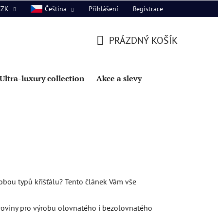
Přihlášení
Registrace
CZK
Čeština
PRÁZDNÝ KOŠÍK
NÁKUPNÍ
KOŠÍK
Ultra-luxury collection
Akce a slevy
 obou typů křišťálu? Tento článek Vám vše
Suroviny pro výrobu olovnatého i bezolovnatého