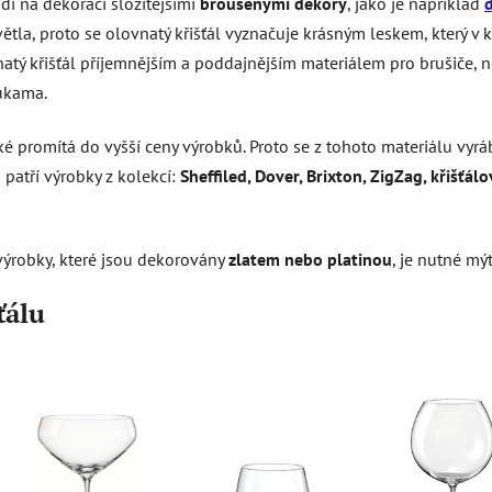
í na dekoraci složitějšími
broušenými dekory
, jako je například
větla, proto se olovnatý křišťál vyznačuje krásným leskem, který 
natý křišťál příjemnějším a poddajnějším materiálem pro brušiče, n
ukama.
aké promítá do vyšší ceny výrobků. Proto se z tohoto materiálu vyr
 patří výrobky z kolekcí:
Sheffiled, Dover, Brixton, ZigZag, křišťálo
výrobky, které jsou dekorovány
zlatem nebo platinou
, je nutné mý
ťálu