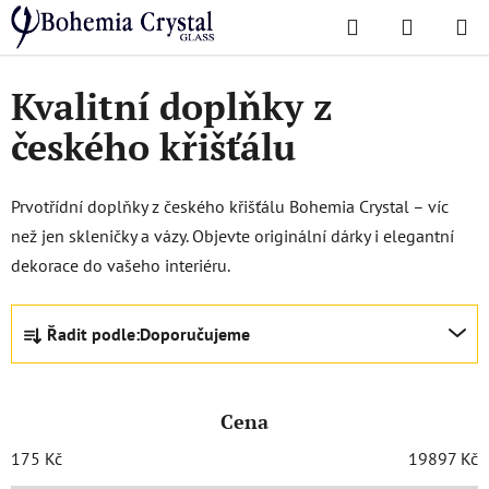
Přejít
Hledat
NÁKUPN
na
Domů
/
Doplňky
/
Doplňky
KOŠÍK
obsah
Kvalitní doplňky z
českého křišťálu
Prvotřídní doplňky z českého křišťálu Bohemia Crystal – víc
než jen skleničky a vázy. Objevte originální dárky i elegantní
dekorace do vašeho interiéru.
Ř
Řadit podle:
Doporučujeme
a
z
e
Cena
n
í
175
Kč
19897
Kč
p