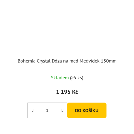
Bohemia Crystal Dóza na med Medvídek 150mm
Průměrné
Skladem
(>5 ks)
hodnocení
produktu
1 195 Kč
je
5,0
DO KOŠÍKU
z
5
hvězdiček.