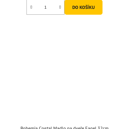
DO KOŠÍKU
Bohemia Crystal Madlo na dveře Eagel 32cm