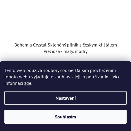
Bohemia Crystal Skleněný pilník s českým křišťálem
Preciosa - malý, modrý
Skladem
(1 ks)
Tento web používá soubory cookie. Dalším procházením
tohoto webu vyjadřujete souhlas s jejich používáním.. Více
395 Kč
informací
zde
.
Nastavení
DO KOŠÍKU
Souhlasím