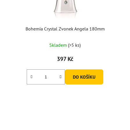
u
k
t
ů
Bohemia Crystal Zvonek Angela 180mm
Průměrné
Skladem
(>5 ks)
hodnocení
produktu
397 Kč
je
5,0
DO KOŠÍKU
z
5
hvězdiček.