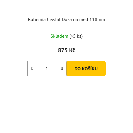
Bohemia Crystal Dóza na med 118mm
Průměrné
Skladem
(>5 ks)
hodnocení
produktu
875 Kč
je
5,0
DO KOŠÍKU
z
5
hvězdiček.