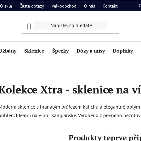
O skle
Časté dotazy
Velkoobchod
O nás
Kontakt
Džbány
Sklenice
Šperky
Dózy a mísy
Doplňky
Kolekce Xtra - sklenice na v
Moderní sklenice s hranatým průřezem kalichu a elegantně oblým t
pohled. Ideální na víno i šampaňské. Vyrobeno z pevného bezolovn
Produkty teprve př