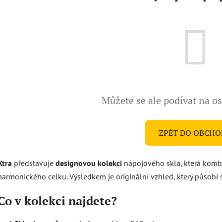
Můžete se ale podívat na os
ZPĚT DO OBCH
Xtra
představuje
designovou kolekci
nápojového skla, která kom
harmonického celku. Výsledkem je originální vzhled, který působí 
Co v kolekci najdete?