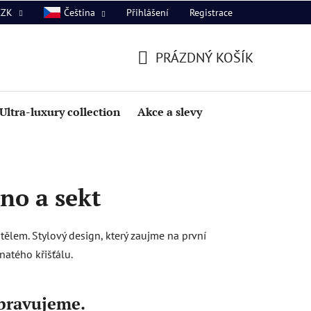
Přihlášení
Registrace
CZK
Čeština
PRÁZDNÝ KOŠÍK
NÁKUPNÍ
KOŠÍK
Ultra-luxury collection
Akce a slevy
íno a sekt
ělem. Stylový design, který zaujme na první
atého křišťálu.
ipravujeme.