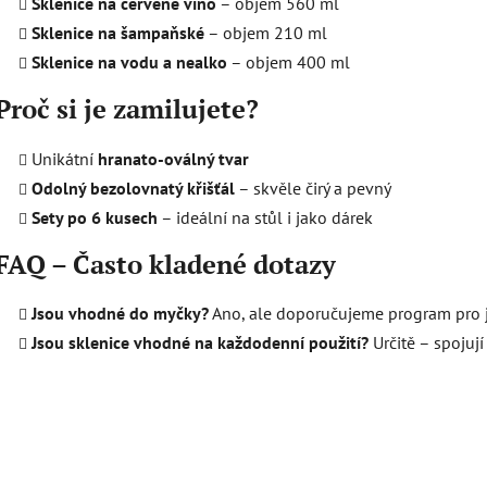
Sklenice na červené víno
– objem 560 ml
Sklenice na šampaňské
– objem 210 ml
Sklenice na vodu a nealko
– objem 400 ml
Proč si je zamilujete?
Unikátní
hranato-oválný tvar
Odolný bezolovnatý křišťál
– skvěle čirý a pevný
Sety po 6 kusech
– ideální na stůl i jako dárek
FAQ – Často kladené dotazy
Jsou vhodné do myčky?
Ano, ale doporučujeme program pro j
Jsou sklenice vhodné na každodenní použití?
Určitě – spojují 