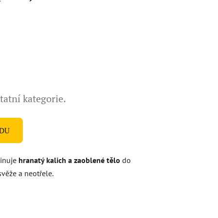
tatní kategorie.
ODU
binuje
hranatý kalich a zaoblené tělo
do
svěže a neotřele.