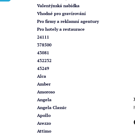
í
Valentýnská nabídka
p
Vhodné pro gravírování
a
Pro firmy a reklamní agentury
n
Pro hotely a restaurace
e
24111
l
378500
43081
432232
43249
Alca
Amber
Amoroso
Angela
Angela Classic
Apollo
Arezzo
Attimo