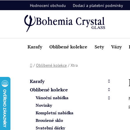
Přejít
Hodnocení obchodu
Dodací a platební podmínky
na
obsah
Karafy
Oblíbené kolekce
Sety
Vázy
Domů
/
Oblíbené kolekce
/
Xtra
P
K
Přeskočit
a
o
kategorie
Karafy
t
s
Oblíbené kolekce
e
t
Vánoční nabídka
g
r
o
Novinky
a
r
Kompletní nabídka
i
n
Broušené sklo
e
n
Svatební dárky