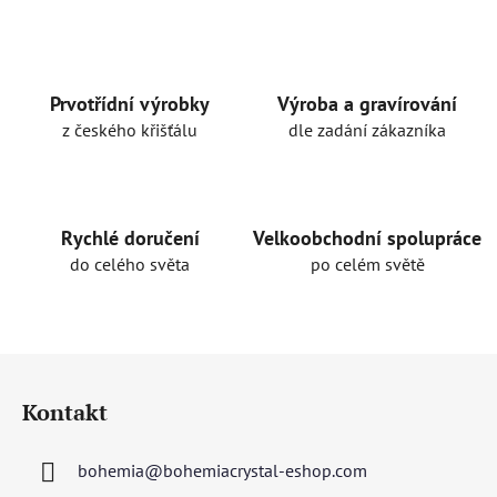
Prvotřídní výrobky
Výroba a gravírování
z českého křišťálu
dle zadání zákazníka
Rychlé doručení
Velkoobchodní spolupráce
do celého světa
po celém světě
Z
á
Kontakt
p
a
bohemia
@
bohemiacrystal-eshop.com
t