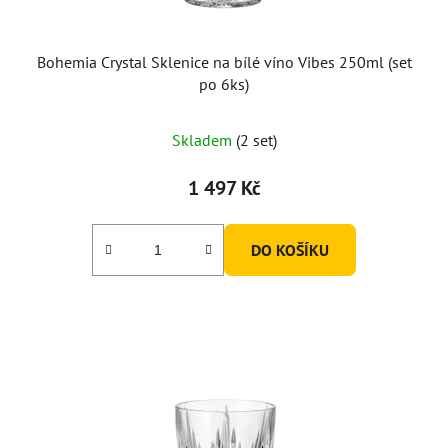
k
t
ů
Bohemia Crystal Sklenice na bílé víno Vibes 250ml (set
po 6ks)
Skladem
(2 set)
1 497 Kč
DO KOŠÍKU