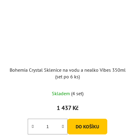
Bohemia Crystal Sklenice na vodu a nealko Vibes 350ml
(set po 6 ks)
Průměrné
Skladem
(4 set)
hodnocení
produktu
1 437 Kč
je
5,0
DO KOŠÍKU
z