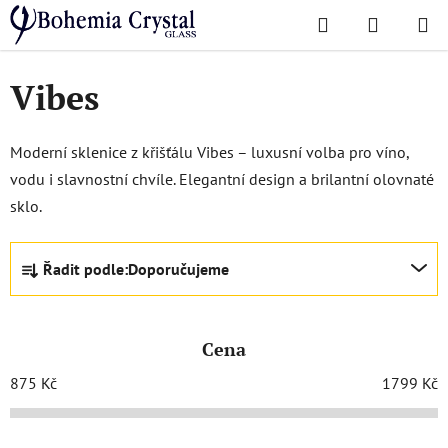
Přejít
Hledat
NÁKUPN
na
Domů
/
Oblíbené kolekce
/
Vibes
KOŠÍK
obsah
Vibes
Moderní sklenice z křišťálu Vibes – luxusní volba pro víno,
vodu i slavnostní chvíle. Elegantní design a brilantní olovnaté
sklo.
Ř
Řadit podle:
Doporučujeme
a
z
e
Cena
n
í
875
Kč
1799
Kč
p
r