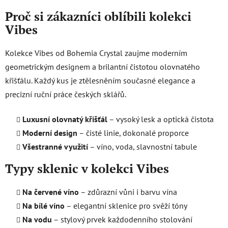
v
Proč si zákazníci oblíbili kolekci
k
Vibes
y
v
ý
Kolekce Vibes od Bohemia Crystal zaujme moderním
p
geometrickým designem a brilantní čistotou olovnatého
i
křišťálu. Každý kus je ztělesněním současné elegance a
s
precizní ruční práce českých sklářů.
u
Luxusní olovnatý křišťál
– vysoký lesk a optická čistota
Moderní design
– čisté linie, dokonalé proporce
Všestranné využití
– víno, voda, slavnostní tabule
Typy sklenic v kolekci Vibes
Na červené víno
– zdůrazní vůni i barvu vína
Na bílé víno
– elegantní sklenice pro svěží tóny
Na vodu
– stylový prvek každodenního stolování