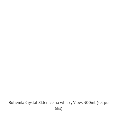
5
hvězdiček.
Bohemia Crystal Sklenice na whisky Vibes 300ml (set po
6ks)