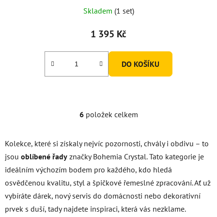
Skladem
(1 set)
1 395 Kč
DO KOŠÍKU
6
položek celkem
O
v
l
Kolekce, které si získaly nejvíc pozornosti, chvály i obdivu – to
á
jsou
oblíbené řady
značky Bohemia Crystal. Tato kategorie je
d
ideálním výchozím bodem pro každého, kdo hledá
a
c
osvědčenou kvalitu, styl a špičkové řemeslné zpracování. Ať už
í
vybíráte dárek, nový servis do domácnosti nebo dekorativní
p
prvek s duší, tady najdete inspiraci, která vás nezklame.
r