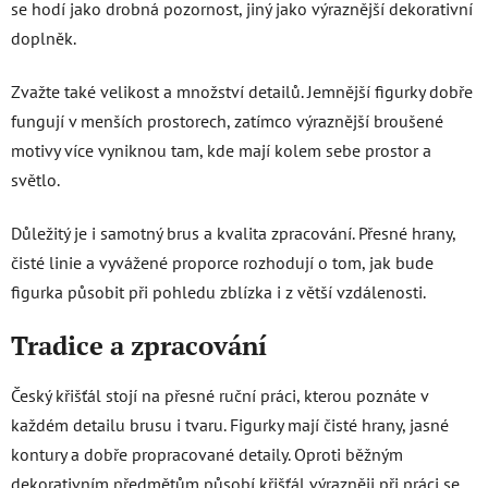
se hodí jako drobná pozornost, jiný jako výraznější dekorativní
doplněk.
Zvažte také velikost a množství detailů. Jemnější figurky dobře
fungují v menších prostorech, zatímco výraznější broušené
motivy více vyniknou tam, kde mají kolem sebe prostor a
světlo.
Důležitý je i samotný brus a kvalita zpracování. Přesné hrany,
čisté linie a vyvážené proporce rozhodují o tom, jak bude
figurka působit při pohledu zblízka i z větší vzdálenosti.
Tradice a zpracování
Český křišťál stojí na přesné ruční práci, kterou poznáte v
každém detailu brusu i tvaru. Figurky mají čisté hrany, jasné
kontury a dobře propracované detaily. Oproti běžným
dekorativním předmětům působí křišťál výrazněji při práci se