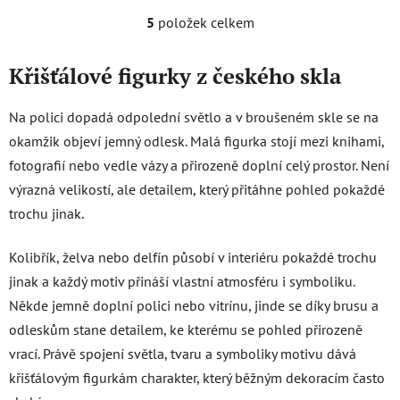
5
položek celkem
O
v
l
Křišťálové figurky z českého skla
á
d
Na polici dopadá odpolední světlo a v broušeném skle se na
a
okamžik objeví jemný odlesk. Malá figurka stojí mezi knihami,
c
fotografií nebo vedle vázy a přirozeně doplní celý prostor. Není
í
p
výrazná velikostí, ale detailem, který přitáhne pohled pokaždé
r
trochu jinak.
v
k
Kolibřík, želva nebo delfín působí v interiéru pokaždé trochu
y
jinak a každý motiv přináší vlastní atmosféru i symboliku.
v
ý
Někde jemně doplní polici nebo vitrínu, jinde se díky brusu a
p
odleskům stane detailem, ke kterému se pohled přirozeně
i
vrací. Právě spojení světla, tvaru a symboliky motivu dává
s
křišťálovým figurkám charakter, který běžným dekoracím často
u