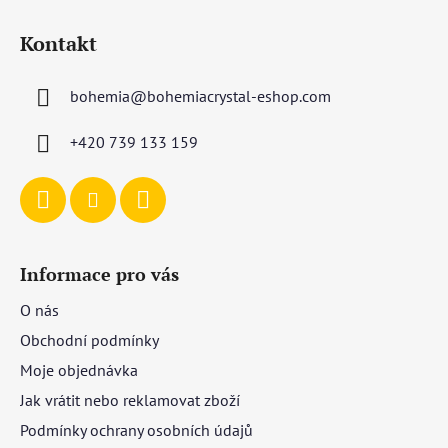
Z
á
Kontakt
p
a
bohemia
@
bohemiacrystal-eshop.com
t
í
+420 739 133 159
Informace pro vás
O nás
Obchodní podmínky
Moje objednávka
Jak vrátit nebo reklamovat zboží
Podmínky ochrany osobních údajů