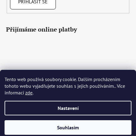
PŘIHLÁSIT SE
Přijímáme online platby
Čeština
Slovenčina
English
Deutsch
Magyar
Tento web používá soubory cookie. Dalším procházením
Język polski
Română
Italiano
Español
Français
tohoto webu vyjadřujete souhlas s jejich používáním.. Více
Português
Български
Hrvatski
Slovenščina
Srpski
informací
zde
.
Nederlands
Українська
Ελληνικά
Svenska
Dansk
Nastavení
Vytvořil Shoptet
Souhlasím
Copyright 2026
Bohemia Crystal Glass
. Všechna práva
vyhrazena.