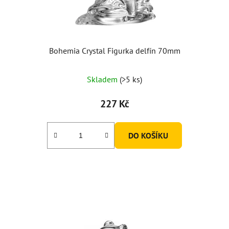
u
k
t
ů
Bohemia Crystal Figurka delfín 70mm
Skladem
(>5 ks)
227 Kč
DO KOŠÍKU