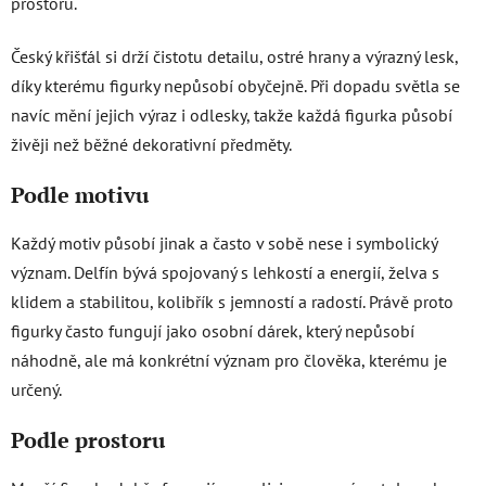
prostoru.
Český křišťál si drží čistotu detailu, ostré hrany a výrazný lesk,
díky kterému figurky nepůsobí obyčejně. Při dopadu světla se
navíc mění jejich výraz i odlesky, takže každá figurka působí
živěji než běžné dekorativní předměty.
Podle motivu
Každý motiv působí jinak a často v sobě nese i symbolický
význam. Delfín bývá spojovaný s lehkostí a energií, želva s
klidem a stabilitou, kolibřík s jemností a radostí. Právě proto
figurky často fungují jako osobní dárek, který nepůsobí
náhodně, ale má konkrétní význam pro člověka, kterému je
určený.
Podle prostoru