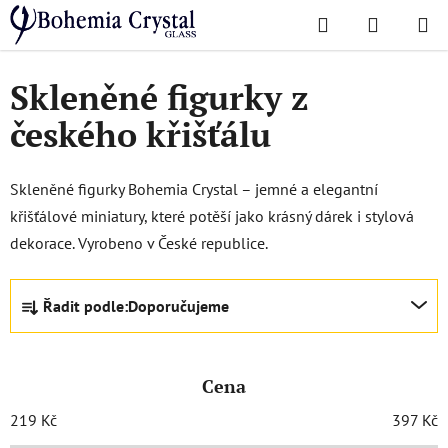
Přejít
Hledat
NÁKUPN
na
Domů
/
Doplňky
/
Křišťálové figurky
KOŠÍK
obsah
Skleněné figurky z
českého křišťálu
Skleněné figurky Bohemia Crystal – jemné a elegantní
křišťálové miniatury, které potěší jako krásný dárek i stylová
dekorace. Vyrobeno v České republice.
Ř
Řadit podle:
Doporučujeme
a
z
e
Cena
n
í
219
Kč
397
Kč
p