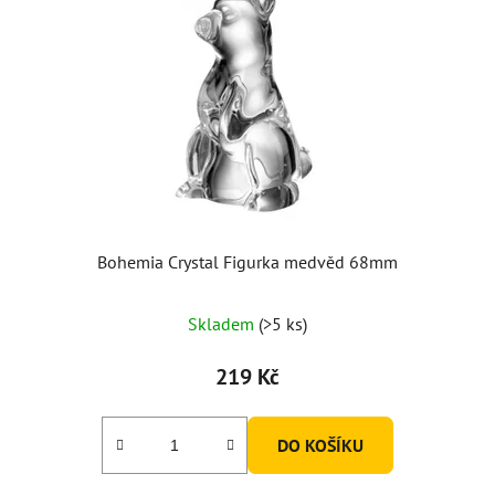
Bohemia Crystal Figurka medvěd 68mm
Průměrné
Skladem
(>5 ks)
hodnocení
produktu
219 Kč
je
5,0
DO KOŠÍKU
z
5