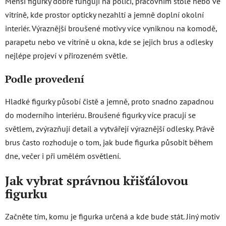
Menší figurky dobře fungují na polici, pracovním stole nebo ve
vitríně, kde prostor opticky nezahltí a jemně doplní okolní
interiér. Výraznější broušené motivy více vyniknou na komodě,
parapetu nebo ve vitríně u okna, kde se jejich brus a odlesky
nejlépe projeví v přirozeném světle.
Podle provedení
Hladké figurky působí čistě a jemně, proto snadno zapadnou
do moderního interiéru. Broušené figurky více pracují se
světlem, zvýrazňují detail a vytvářejí výraznější odlesky. Právě
brus často rozhoduje o tom, jak bude figurka působit během
dne, večer i při umělém osvětlení.
Jak vybrat správnou křišťálovou
figurku
Začněte tím, komu je figurka určená a kde bude stát. Jiný motiv