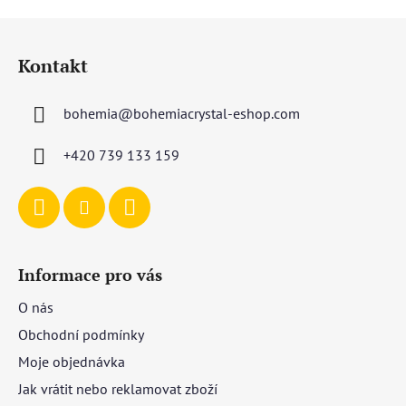
Z
á
Kontakt
p
a
bohemia
@
bohemiacrystal-eshop.com
t
í
+420 739 133 159
Informace pro vás
O nás
Obchodní podmínky
Moje objednávka
Jak vrátit nebo reklamovat zboží