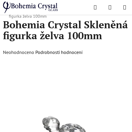
Přejít
Hledat
NÁKUPN
na
Domů
/
Doplňky
/
Křišťálové figurky
/
Bohemia Crystal Skleněná
KOŠÍK
obsah
figurka želva 100mm
Bohemia Crystal Skleněná
figurka želva 100mm
Průměrné
Neohodnoceno
Podrobnosti hodnocení
hodnocení
produktu
je
0,0
z
5
hvězdiček.