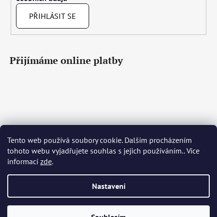
PŘIHLÁSIT SE
Přijímáme online platby
Tento web používá soubory cookie. Dalším procházením
Čeština
Slovenčina
English
Deutsch
Magyar
tohoto webu vyjadřujete souhlas s jejich používáním.. Více
Język polski
Română
Italiano
Español
Français
informací
zde
.
Português
Български
Hrvatski
Slovenščina
Srpski
Nederlands
Українська
Ελληνικά
Svenska
Dansk
Nastavení
Vytvořil Shoptet