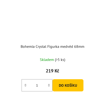
Bohemia Crystal Figurka medvěd 68mm
Průměrné
Skladem
(>5 ks)
hodnocení
produktu
219 Kč
je
5,0
DO KOŠÍKU
z
5
hvězdiček.