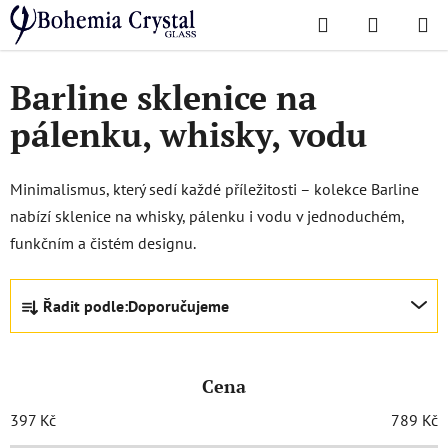
Přejít
Hledat
NÁKUPN
na
Domů
/
Oblíbené kolekce
/
Barline
KOŠÍK
obsah
Barline sklenice na
pálenku, whisky, vodu
Minimalismus, který sedí každé příležitosti – kolekce Barline
nabízí sklenice na whisky, pálenku i vodu v jednoduchém,
funkčním a čistém designu.
Ř
Řadit podle:
Doporučujeme
a
z
e
Cena
n
í
397
Kč
789
Kč
p