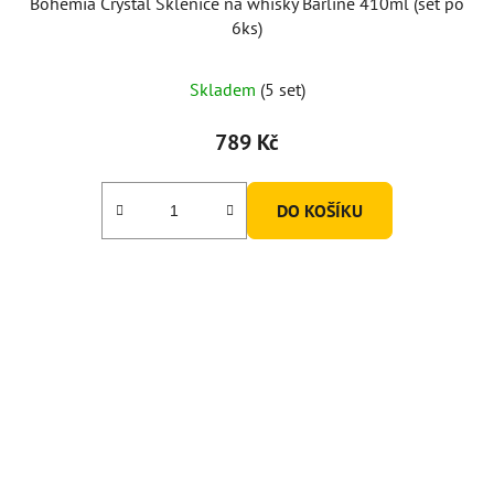
Bohemia Crystal Sklenice na whisky Barline 410ml (set po
6ks)
Průměrné
Skladem
(5 set)
hodnocení
produktu
789 Kč
je
5,0
DO KOŠÍKU
z
5
hvězdiček.