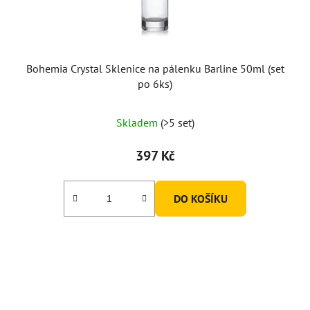
u
k
t
ů
Bohemia Crystal Sklenice na pálenku Barline 50ml (set
po 6ks)
Skladem
(>5 set)
397 Kč
DO KOŠÍKU