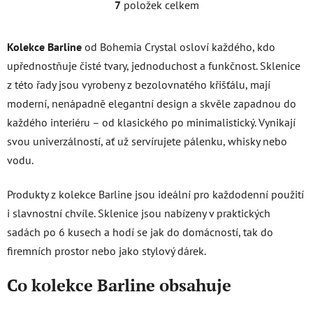
7
položek celkem
O
v
l
Kolekce Barline
od Bohemia Crystal osloví každého, kdo
á
upřednostňuje čisté tvary, jednoduchost a funkčnost. Sklenice
d
z této řady jsou vyrobeny z bezolovnatého křišťálu, mají
a
c
moderní, nenápadně elegantní design a skvěle zapadnou do
í
každého interiéru – od klasického po minimalistický. Vynikají
p
svou univerzálností, ať už servírujete pálenku, whisky nebo
r
vodu.
v
k
y
Produkty z kolekce Barline jsou ideální pro každodenní použití
v
i slavnostní chvíle. Sklenice jsou nabízeny v praktických
ý
sadách po 6 kusech a hodí se jak do domácností, tak do
p
firemních prostor nebo jako stylový dárek.
i
s
Co kolekce Barline obsahuje
u