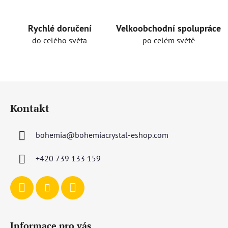
Rychlé doručení
Velkoobchodní spolupráce
do celého světa
po celém světě
Z
á
Kontakt
p
a
bohemia
@
bohemiacrystal-eshop.com
t
í
+420 739 133 159
Informace pro vás