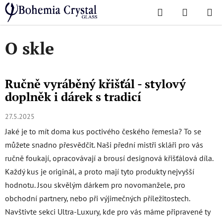
Přejít
Hledat
NÁKUPN
na
Domů
/
O skle
KOŠÍK
obsah
O skle
Ručně vyráběný křišťál - stylový
V
doplněk i dárek s tradicí
ý
p
27.5.2025
i
Jaké je to mít doma kus poctivého českého řemesla? To se
s
můžete snadno přesvědčit. Naši přední mistři skláři pro vás
č
ručně foukají, opracovávají a brousí designová křišťálová díla.
l
Každý kus je originál, a proto mají tyto produkty nejvyšší
á
hodnotu. Jsou skvělým dárkem pro novomanžele, pro
n
obchodní partnery, nebo při výjimečných příležitostech.
k
Navštivte sekci Ultra-Luxury, kde pro vás máme připravené ty
ů