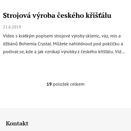
Strojová výroba českého křišťálu
21.6.2019
Video s krátkým popisem strojové výroby sklenic, váz, mís a
džbánů Bohemia Crystal. Můžete nahlédnout pod pokličku a
podívat se, kde a jak vznikají výrobky z českého křišťálu. Vid...
19
položek celkem
O
v
l
á
Z
d
á
a
Kontakt
c
p