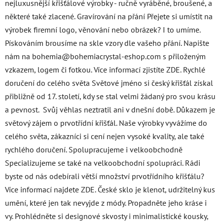
nejluxusnější křišťálové výrobky - ručně vyráběné, broušené, a
některé také zlacené. Gravírování na přání Přejete si umístit na
výrobek firemní logo, věnování nebo obrázek? I to umíme.
Pískováním brousíme na skle vzory dle vašeho přání. Napište
nám na bohemia@bohemiacrystal-eshop.com s přiloženým
vzkazem, logem či fotkou. Více informací zjistíte ZDE. Rychlé
doručení do celého světa Světové jméno si český křišťál získal
přibližně od 17. století, kdy se stal velmi žádaný pro svou krásu
a pevnost. Svůj věhlas neztratil ani v dnešní době. Důkazem je
světový zájem o prvotřídní křišťál. Naše výrobky vyvážíme do
celého světa, zákazníci si cení nejen vysoké kvality, ale také
rychlého doručení. Spolupracujeme i velkoobchodně
Specializujeme se také na velkoobchodní spolupráci. Rádi
byste od nás odebírali větší množství prvotřídního křišťálu?
Více informací najdete ZDE. České sklo je klenot, udržitelný kus
umění, které jen tak nevyjde z módy. Propadněte jeho kráse i
vy. Prohlédněte si designové skvosty i minimalistické kousky,