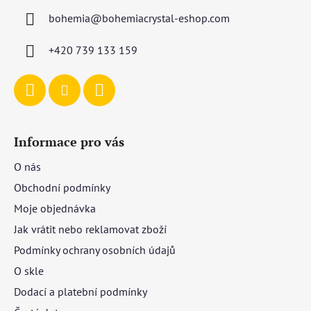
í
a
p
bohemia
@
bohemiacrystal-eshop.com
t
r
í
v
+420 739 133 159
k
y
v
ý
p
i
Informace pro vás
s
O nás
u
Obchodní podmínky
Moje objednávka
Jak vrátit nebo reklamovat zboží
Podmínky ochrany osobních údajů
O skle
Dodací a platební podmínky