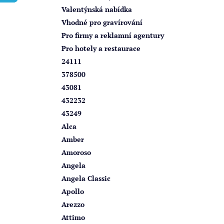
í
Valentýnská nabídka
p
Vhodné pro gravírování
a
Pro firmy a reklamní agentury
n
Pro hotely a restaurace
e
24111
l
378500
43081
432232
43249
Alca
Amber
Amoroso
Angela
Angela Classic
Apollo
Arezzo
Attimo