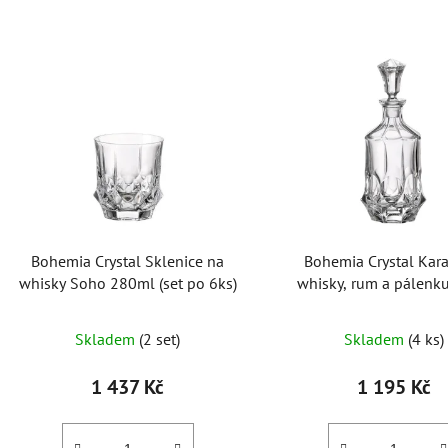
V
ý
p
i
s
p
r
o
Bohemia Crystal Sklenice na
Bohemia Crystal Kara
d
whisky Soho 280ml (set po 6ks)
whisky, rum a pálenk
u
700ml
k
Skladem
(2 set)
Skladem
(4 ks)
t
ů
1 437 Kč
1 195 Kč