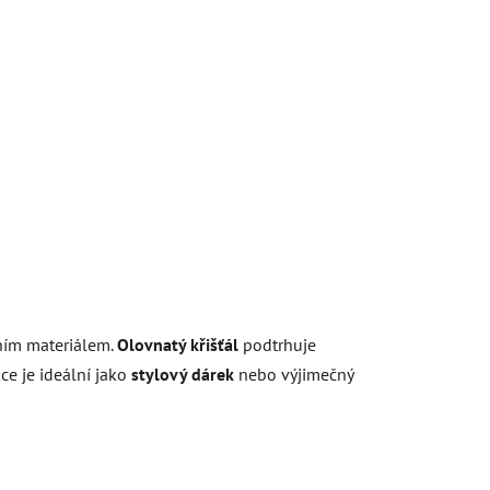
ním materiálem.
Olovnatý křišťál
podtrhuje
e je ideální jako
stylový dárek
nebo výjimečný