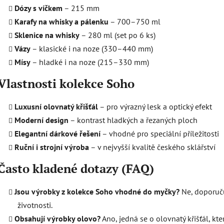
p
Dózy s víčkem
– 215 mm
r
Karafy na whisky a pálenku
– 700–750 ml
v
k
Sklenice na whisky
– 280 ml (set po 6 ks)
y
Vázy
– klasické i na noze (330–440 mm)
v
Mísy
– hladké i na noze (215–330 mm)
ý
p
Vlastnosti kolekce Soho
i
s
Luxusní olovnatý křišťál
– pro výrazný lesk a optický efekt
u
Moderní design
– kontrast hladkých a řezaných ploch
Elegantní dárkové řešení
– vhodné pro speciální příležitosti
Ruční i strojní výroba
– v nejvyšší kvalitě českého sklářství
Často kladené dotazy (FAQ)
Jsou výrobky z kolekce Soho vhodné do myčky?
Ne, doporuču
životnosti.
Obsahují výrobky olovo?
Ano, jedná se o olovnatý křišťál, kt