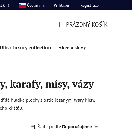
Přihlášení
Registrace
CZK
Čeština
PRÁZDNÝ KOŠÍK
NÁKUPNÍ
KOŠÍK
Ultra-luxury collection
Akce a slevy
y, karafy, mísy, vázy
ídá hladké plochy s ostře řezanými tvary. Mísy,
ého křišťálu.
Ř
Řadit podle:
Doporučujeme
a