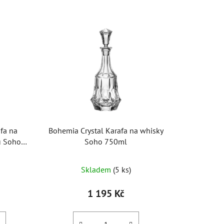
z
e
n
í
p
r
o
d
u
k
fa na
Bohemia Crystal Karafa na whisky
t
u Soho
Soho 750ml
ů
Skladem
(5 ks)
1 195 Kč