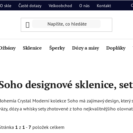
O skle
Časté dotazy
Velkoobchod
O nás
Kontakt
Džbány
Sklenice
Šperky
Dózy a mísy
Doplňky
Soho designové sklenice, set
Bohemia Crystal Moderní kolekce Soho má zajímavý design, který stř
vázy, dózy a whisky sety zhotovené z toho nejkvalitnějšího olovnat
Stránka
1
z
1
-
7
položek celkem