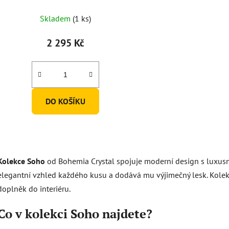
Skladem
(1 ks)
2 295 Kč
DO KOŠÍKU
O
v
Kolekce Soho
od Bohemia Crystal spojuje moderní design s luxus
l
á
elegantní vzhled každého kusu a dodává mu výjimečný lesk. Kolekc
d
doplněk do interiéru.
a
c
Co v kolekci Soho najdete?
í