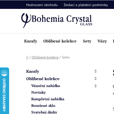
Přejít
Hodnocení obchodu
Dodací a platební podmínky
na
obsah
Karafy
Oblíbené kolekce
Sety
Vázy
Domů
/
Oblíbené kolekce
/
Soho
P
K
Přeskočit
a
o
kategorie
Karafy
t
s
Oblíbené kolekce
e
t
Vánoční nabídka
g
r
o
Novinky
a
r
Kompletní nabídka
i
n
Broušené sklo
e
n
Svatební dárky