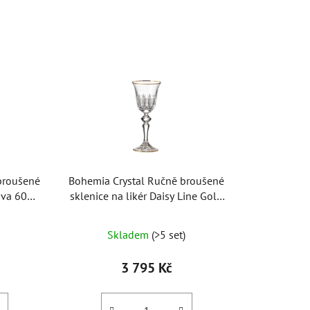
z
e
n
í
p
r
o
d
u
k
broušené
Bohemia Crystal Ručně broušené
t
lava 60ml
sklenice na likér Daisy Line Gold
ů
60ml (set po 2ks)
Skladem
(>5 set)
3 795 Kč