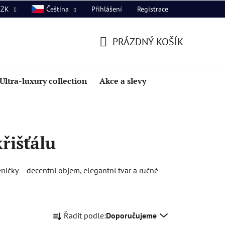
Přihlášení
Registrace
CZK
Čeština
PRÁZDNÝ KOŠÍK
NÁKUPNÍ
KOŠÍK
Ultra-luxury collection
Akce a slevy
křišťálu
ničky – decentní objem, elegantní tvar a ručně
Ř
Řadit podle:
Doporučujeme
a