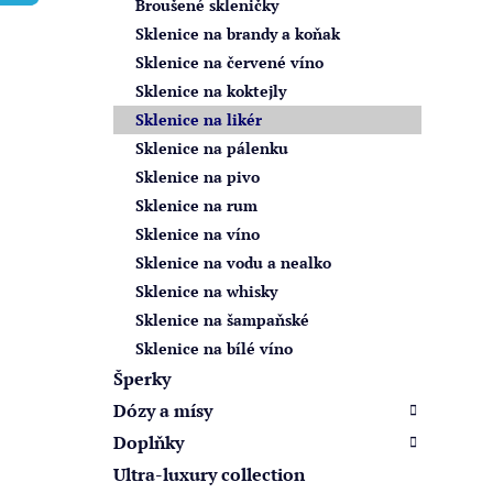
Broušené skleničky
í
Sklenice na brandy a koňak
p
Sklenice na červené víno
a
Sklenice na koktejly
n
Sklenice na likér
e
Sklenice na pálenku
l
Sklenice na pivo
Sklenice na rum
Sklenice na víno
Sklenice na vodu a nealko
Sklenice na whisky
Sklenice na šampaňské
Sklenice na bílé víno
Šperky
Dózy a mísy
Doplňky
Ultra-luxury collection