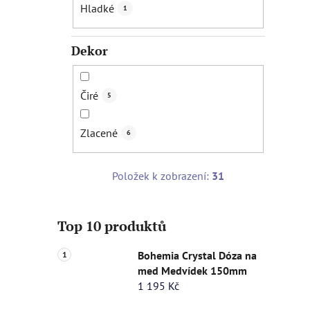
Hladké
1
Dekor
Čiré
5
Zlacené
6
Položek k zobrazení:
31
Top 10 produktů
Bohemia Crystal Dóza na
med Medvídek 150mm
1 195 Kč