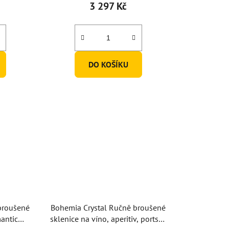
3 297 Kč
DO KOŠÍKU
broušené
Bohemia Crystal Ručně broušené
mantic
sklenice na víno, aperitiv, portské