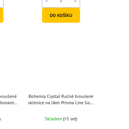
DO KOŠÍKU
broušené
Bohemia Crystal Ručně broušené
 Romantic
sklenice na likér Prisma Line Gold
)
60ml (set po 2ks)
)
Skladem
(>5 set)