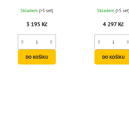
(set po 2ks)
Horizont 60ml (set p
Skladem
(>5 set)
Skladem
(>5 set
3 195 Kč
4 297 Kč
DO KOŠÍKU
DO KOŠÍKU