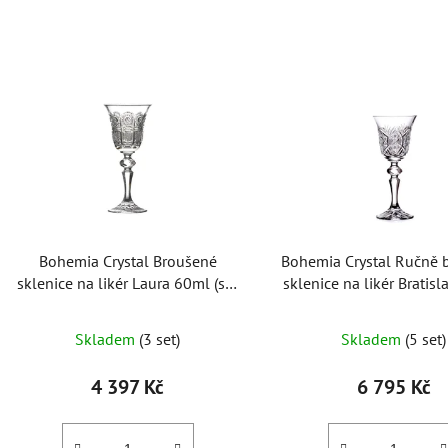
V
ý
p
i
s
p
r
o
Bohemia Crystal Broušené
Bohemia Crystal Ručně 
d
sklenice na likér Laura 60ml (set
sklenice na likér Bratis
u
po 6ks)
(set po 6ks)
k
Skladem
(3 set)
Skladem
(5 set)
t
ů
4 397 Kč
6 795 Kč