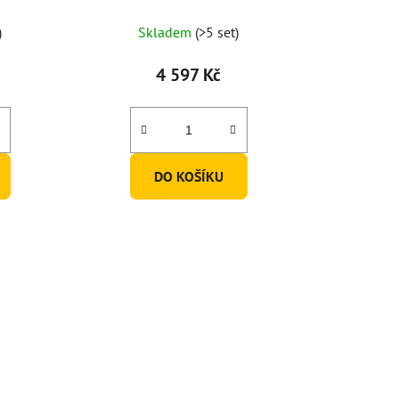
o 2ks)
130ml (set po 6 ks)
)
Skladem
(>5 set)
4 597 Kč
DO KOŠÍKU