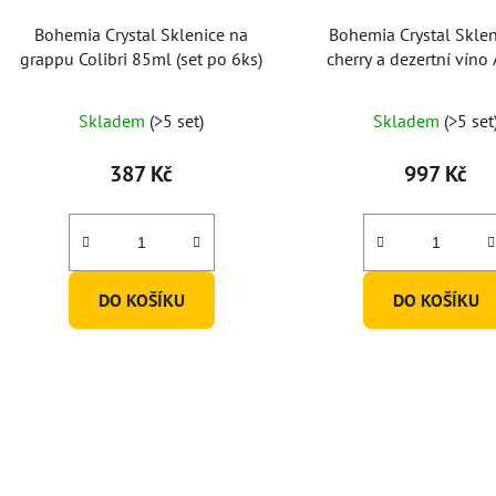
Bohemia Crystal Sklenice na
Bohemia Crystal Sklen
grappu Colibri 85ml (set po 6ks)
cherry a dezertní víno
130ml (set po 6k
Průměr
Skladem
(>5 set)
Skladem
(>5 set
hodnoc
produk
387 Kč
997 Kč
je
5,0
z
5
DO KOŠÍKU
DO KOŠÍKU
hvězdič