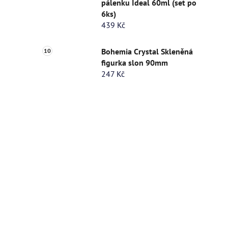
pálenku Ideal 60ml (set po
6ks)
439 Kč
Bohemia Crystal Skleněná
figurka slon 90mm
247 Kč