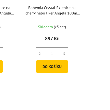
ice na
Bohemia Crystal Sklenice na
 Angela
cherry nebo likér Angela 100ml
s)
(set po 6ks)
né
)
Skladem
(>5 set)
ení
tu
897 Kč
DO KOŠÍKU
ek.