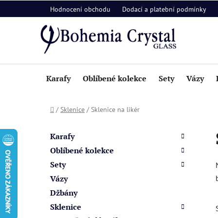
Přejít
Hodnocení obchodu
Dodací a platební podmínky
na
obsah
Karafy
Oblíbené kolekce
Sety
Vázy
Domů
/
Sklenice
/
Sklenice na likér
P
K
Přeskočit
a
o
kategorie
Karafy
t
s
Oblíbené kolekce
e
t
Sety
g
r
o
Vázy
a
r
Džbány
i
n
Sklenice
e
n