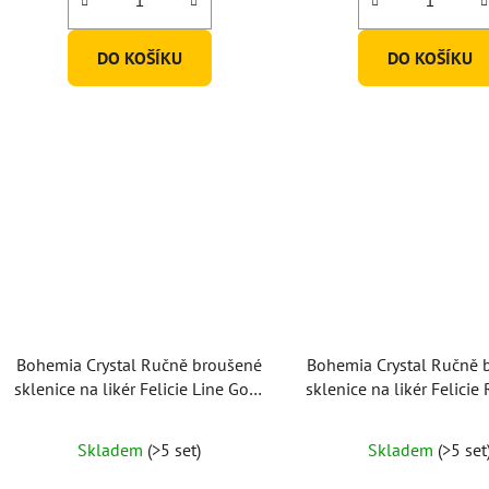
DO KOŠÍKU
DO KOŠÍKU
Bohemia Crystal Ručně broušené
Bohemia Crystal Ručně 
sklenice na likér Felicie Line Gold
sklenice na likér Felicie
60ml (set po 2ks)
60ml (set po 2ks
Skladem
(>5 set)
Skladem
(>5 set