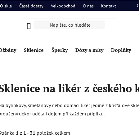
O skle
Časté dotazy
Velkoobchod
O nás
Kontakt
Džbány
Sklenice
Šperky
Dózy a mísy
Doplňky
Sklenice na likér z českého 
Na bylinkový, smetanový nebo domácí likér jedině z křišťálové skle
broušený dekor udělají dojem při každém přípitku.
Stránka
1
z
1
-
31
položek celkem