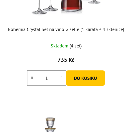
u
k
t
ů
Bohemia Crystal Set na víno Giselle (1 karafa + 4 sklenice)
Skladem
(4 set)
735 Kč
DO KOŠÍKU