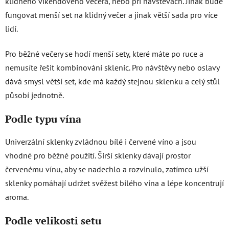
klidného víkendového večera, nebo při návštěvách. Jinak bude
fungovat menší set na klidný večer a jinak větší sada pro více
lidí.
Pro běžné večery se hodí menší sety, které máte po ruce a
nemusíte řešit kombinování sklenic. Pro návštěvy nebo oslavy
dává smysl větší set, kde má každý stejnou sklenku a celý stůl
působí jednotně.
Podle typu vína
Univerzální sklenky zvládnou bílé i červené víno a jsou
vhodné pro běžné použití. Širší sklenky dávají prostor
červenému vínu, aby se nadechlo a rozvinulo, zatímco užší
sklenky pomáhají udržet svěžest bílého vína a lépe koncentrují
aroma.
Podle velikosti setu