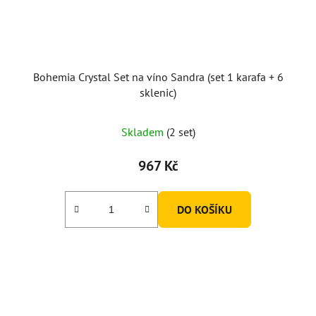
Bohemia Crystal Set na víno Sandra (set 1 karafa + 6
sklenic)
Průměrné
Skladem
(2 set)
hodnocení
produktu
967 Kč
je
5,0
DO KOŠÍKU
z
5
hvězdiček.