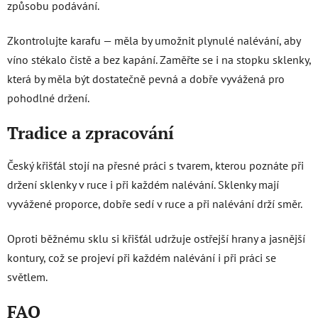
způsobu podávání.
Zkontrolujte karafu — měla by umožnit plynulé nalévání, aby
víno stékalo čistě a bez kapání. Zaměřte se i na stopku sklenky,
která by měla být dostatečně pevná a dobře vyvážená pro
pohodlné držení.
Tradice a zpracování
Český křišťál stojí na přesné práci s tvarem, kterou poznáte při
držení sklenky v ruce i při každém nalévání. Sklenky mají
vyvážené proporce, dobře sedí v ruce a při nalévání drží směr.
Oproti běžnému sklu si křišťál udržuje ostřejší hrany a jasnější
kontury, což se projeví při každém nalévání i při práci se
světlem.
FAQ