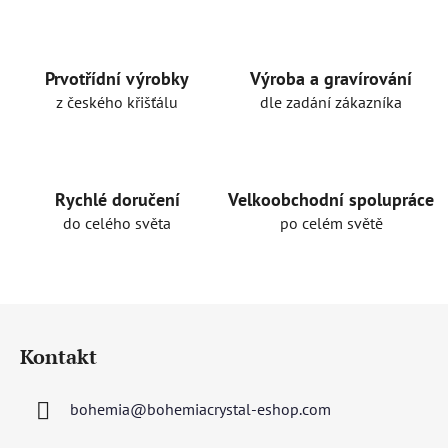
Prvotřídní výrobky
Výroba a gravírování
z českého křišťálu
dle zadání zákazníka
Rychlé doručení
Velkoobchodní spolupráce
do celého světa
po celém světě
Z
á
Kontakt
p
a
bohemia
@
bohemiacrystal-eshop.com
t
í