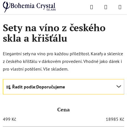
Přejít
Hledat
NÁKUPN
na
Domů
/
Sety
/
Sety na víno
KOŠÍK
obsah
Sety na víno z českého
skla a křišťálu
Elegantní sety na víno pro každou příležitost. Karafy a sklenice
z českého křišťálu v dárkovém provedení. Vhodné jako dárek i
pro vlastní potěšení. Vše skladem.
Ř
Řadit podle:
Doporučujeme
a
z
e
Cena
n
í
499
Kč
18985
Kč
p