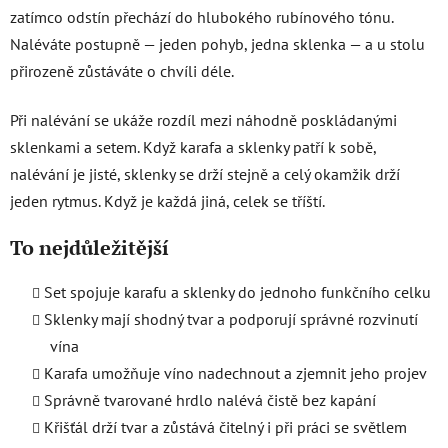
r
zatímco odstín přechází do hlubokého rubínového tónu.
v
Naléváte postupně — jeden pohyb, jedna sklenka — a u stolu
k
přirozeně zůstáváte o chvíli déle.
y
v
ý
Při nalévání se ukáže rozdíl mezi náhodně poskládanými
p
sklenkami a setem. Když karafa a sklenky patří k sobě,
i
nalévání je jisté, sklenky se drží stejně a celý okamžik drží
s
jeden rytmus. Když je každá jiná, celek se tříští.
u
To nejdůležitější
Set spojuje karafu a sklenky do jednoho funkčního celku
Sklenky mají shodný tvar a podporují správné rozvinutí
vína
Karafa umožňuje víno nadechnout a zjemnit jeho projev
Správně tvarované hrdlo nalévá čistě bez kapání
Křišťál drží tvar a zůstává čitelný i při práci se světlem