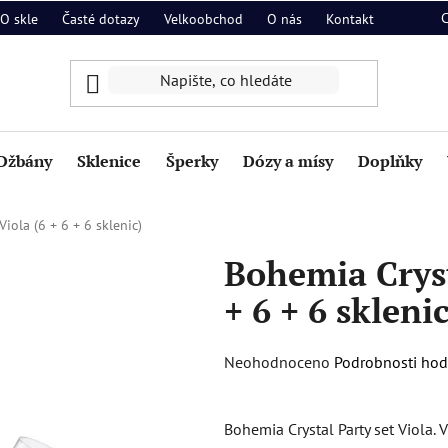
O skle
Časté dotazy
Velkoobchod
O nás
Kontakt
Džbány
Sklenice
Šperky
Dózy a mísy
Doplňky
iola (6 + 6 + 6 sklenic)
Bohemia Cryst
+ 6 + 6 sklenic
Průměrné
Neohodnoceno
Podrobnosti ho
hodnocení
produktu
Bohemia Crystal Party set Viola.
je