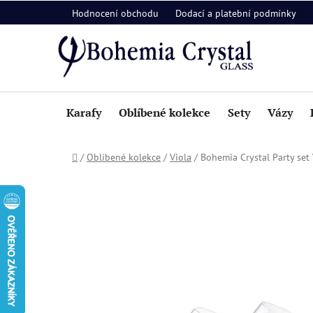
Přejít
Hodnocení obchodu
Dodací a platební podmínky
na
obsah
Karafy
Oblíbené kolekce
Sety
Vázy
Domů
/
Oblíbené kolekce
/
Viola
/
Bohemia Crystal Party set V