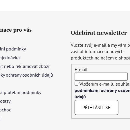
mace pro vás
Odebírat newsletter
Vložte svůj e-mail a my vám
ní podmínky
zasílat informace o nových
bjednávka
produktech na našem e-shop
tit nebo reklamovat zboží
E-mail
ky ochrany osobních údajů
Vložením e-mailu souhlas
podmínkami ochrany osobn
 a platební podmínky
údajů
otazy
PŘIHLÁSIT SE
bchod
t