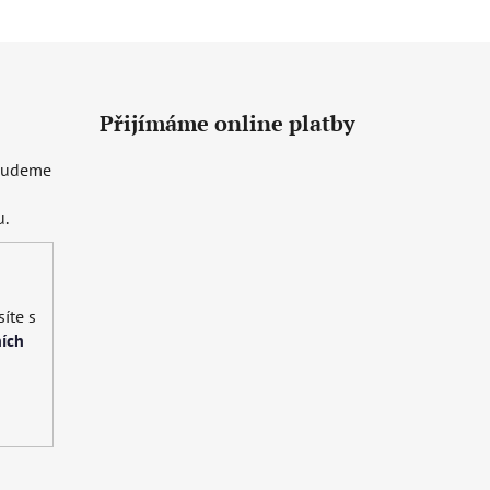
Přijímáme online platby
 budeme
u.
íte s
ích