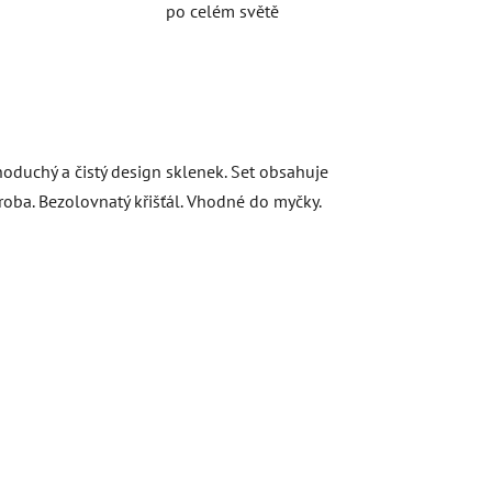
po celém světě
oduchý a čistý design sklenek. Set obsahuje
ýroba. Bezolovnatý křišťál. Vhodné do myčky.