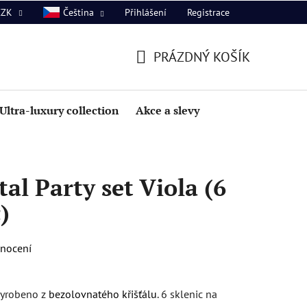
Přihlášení
Registrace
CZK
Čeština
PRÁZDNÝ KOŠÍK
NÁKUPNÍ
KOŠÍK
Ultra-luxury collection
Akce a slevy
al Party set Viola (6
)
dnocení
 Vyrobeno z
bezolovnatého křišťálu
. 6 sklenic na