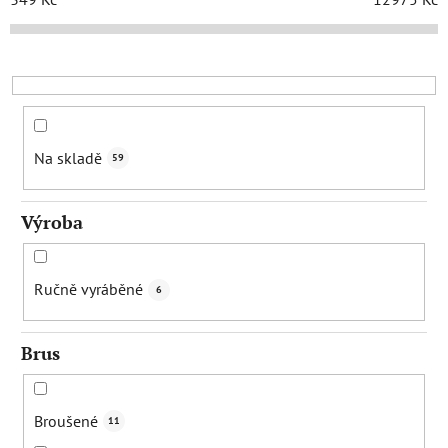
p
r
o
d
u
k
Na skladě
59
t
ů
Výroba
Ručně vyráběné
6
Brus
Broušené
11