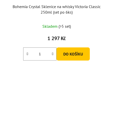
Bohemia Crystal Sklenice na whisky Victoria Classic
250ml (set po 6ks)
Průměrné
Skladem
(>5 set)
hodnocení
produktu
1 297 Kč
je
5,0
DO KOŠÍKU
z
5
hvězdiček.