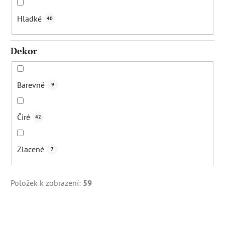
Hladké
40
Dekor
Barevné
9
Čiré
42
Zlacené
7
Položek k zobrazení:
59
V