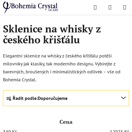
Přejít
Hledat
NÁKUPN
na
Domů
/
Sklenice
/
Sklenice na whisky
KOŠÍK
obsah
Sklenice na whisky z
českého křišťálu
Elegantní sklenice na whisky z českého křišťálu potěší
milovníky jak klasiky, tak moderního designu. Vybírejte z
barevných, broušených i minimalistických odlivek – vše od
Bohemia Crystal.
Ř
Řadit podle:
Doporučujeme
a
z
e
Cena
n
í
349
Kč
12975
Kč