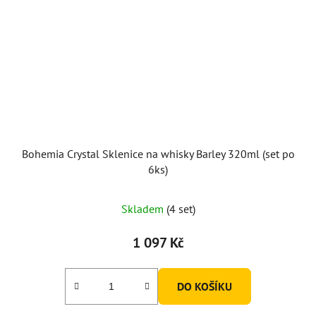
Bohemia Crystal Sklenice na whisky Barley 320ml (set po
6ks)
Průměrné
Skladem
(4 set)
hodnocení
produktu
1 097 Kč
je
5,0
DO KOŠÍKU
z
5