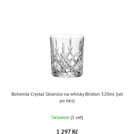
ý
p
i
s
p
r
o
d
u
k
t
ů
Bohemia Crystal Sklenice na whisky Brixton 320ml (set
po 6ks)
Skladem
(1 set)
1 297 Kč