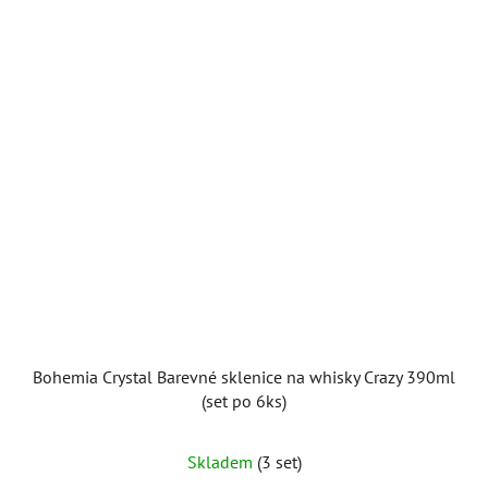
Bohemia Crystal Barevné sklenice na whisky Crazy 390ml
(set po 6ks)
Průměrné
Skladem
(3 set)
hodnocení