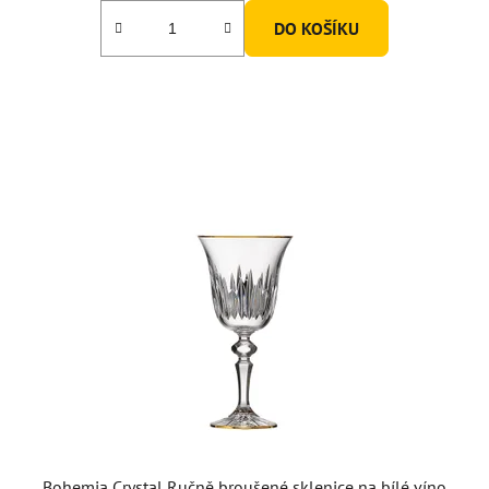
DO KOŠÍKU
Bohemia Crystal Ručně broušené sklenice na bílé víno