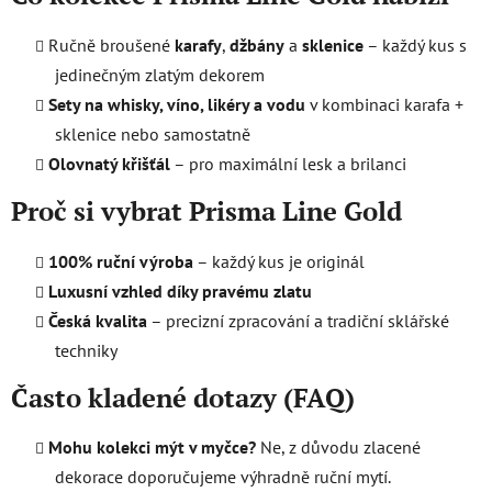
v
k
Ručně broušené
karafy
,
džbány
a
sklenice
– každý kus s
y
jedinečným zlatým dekorem
v
ý
Sety na whisky, víno, likéry a vodu
v kombinaci karafa +
p
sklenice nebo samostatně
i
Olovnatý křišťál
– pro maximální lesk a brilanci
s
u
Proč si vybrat Prisma Line Gold
100% ruční výroba
– každý kus je originál
Luxusní vzhled díky pravému zlatu
Česká kvalita
– precizní zpracování a tradiční sklářské
techniky
Často kladené dotazy (FAQ)
Mohu kolekci mýt v myčce?
Ne, z důvodu zlacené
dekorace doporučujeme výhradně ruční mytí.