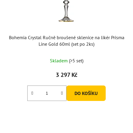
d
u
k
t
ů
Bohemia Crystal Ručně broušené sklenice na likér Prisma
Line Gold 60ml (set po 2ks)
Skladem
(>5 set)
3 297 Kč
DO KOŠÍKU