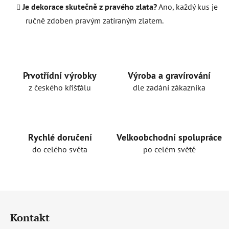
Je dekorace skutečně z pravého zlata?
Ano, každý kus je
ručně zdoben pravým zatíraným zlatem.
Prvotřídní výrobky
Výroba a gravírování
z českého křišťálu
dle zadání zákazníka
Rychlé doručení
Velkoobchodní spolupráce
do celého světa
po celém světě
Z
á
Kontakt
p