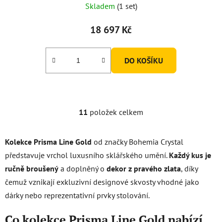
Skladem
(1 set)
18 697 Kč
DO KOŠÍKU
11
položek celkem
O
v
l
Kolekce Prisma Line Gold
od značky Bohemia Crystal
á
představuje vrchol luxusního sklářského umění.
Každý kus je
d
ručně broušený
a doplněný o
dekor z pravého zlata
, díky
a
c
čemuž vznikají exkluzivní designové skvosty vhodné jako
í
dárky nebo reprezentativní prvky stolování.
p
r
Co kolekce Prisma Line Gold nabízí