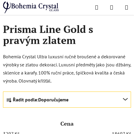
Přejít
Hledat
NÁKUPN
na
Domů
/
Oblíbené kolekce
/
Prisma line gold
KOŠÍK
obsah
Prisma Line Gold s
pravým zlatem
Bohemia Crystal Ultra luxusní ručně broušené a dekorované
výrobky se zlatou dekorací. Luxusní předměty jako jsou džbány,
sklenice a karafy. 100% ruční práce, špičková kvalita a česká
výroba. Olovnatý křišťál.
Ř
Řadit podle:
Doporučujeme
a
z
e
Cena
n
í
3297
Kč
18697
Kč