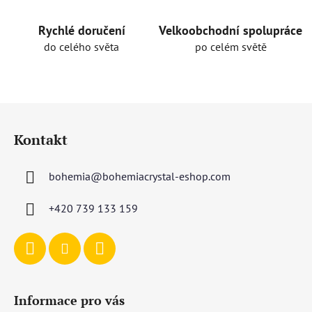
Rychlé doručení
Velkoobchodní spolupráce
do celého světa
po celém světě
Z
á
Kontakt
p
a
bohemia
@
bohemiacrystal-eshop.com
t
í
+420 739 133 159
Informace pro vás