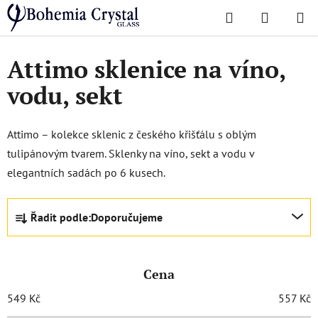
Přejít
Hledat
NÁKUPN
na
Domů
/
Oblíbené kolekce
/
Attimo
KOŠÍK
obsah
Attimo sklenice na víno,
vodu, sekt
Attimo – kolekce sklenic z českého křišťálu s oblým
tulipánovým tvarem. Sklenky na víno, sekt a vodu v
elegantních sadách po 6 kusech.
Ř
Řadit podle:
Doporučujeme
a
z
e
Cena
n
í
549
Kč
557
Kč
p