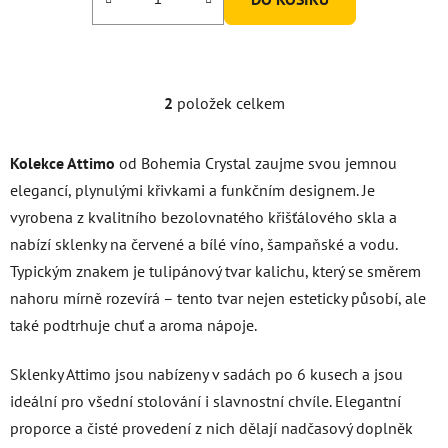
2
položek celkem
O
v
l
Kolekce Attimo
od Bohemia Crystal zaujme svou jemnou
á
elegancí, plynulými křivkami a funkčním designem. Je
d
vyrobena z kvalitního bezolovnatého křišťálového skla a
a
c
nabízí sklenky na červené a bílé víno, šampaňské a vodu.
í
Typickým znakem je tulipánový tvar kalichu, který se směrem
p
nahoru mírně rozevírá – tento tvar nejen esteticky působí, ale
r
také podtrhuje chuť a aroma nápoje.
v
k
y
Sklenky Attimo jsou nabízeny v sadách po 6 kusech a jsou
v
ideální pro všední stolování i slavnostní chvíle. Elegantní
ý
proporce a čisté provedení z nich dělají nadčasový doplněk
p