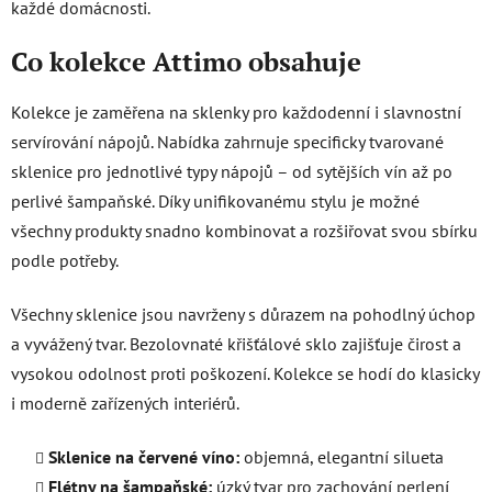
každé domácnosti.
i
s
Co kolekce Attimo obsahuje
u
Kolekce je zaměřena na sklenky pro každodenní i slavnostní
servírování nápojů. Nabídka zahrnuje specificky tvarované
sklenice pro jednotlivé typy nápojů – od sytějších vín až po
perlivé šampaňské. Díky unifikovanému stylu je možné
všechny produkty snadno kombinovat a rozšiřovat svou sbírku
podle potřeby.
Všechny sklenice jsou navrženy s důrazem na pohodlný úchop
a vyvážený tvar. Bezolovnaté křišťálové sklo zajišťuje čirost a
vysokou odolnost proti poškození. Kolekce se hodí do klasicky
i moderně zařízených interiérů.
Sklenice na červené víno:
objemná, elegantní silueta
Flétny na šampaňské:
úzký tvar pro zachování perlení