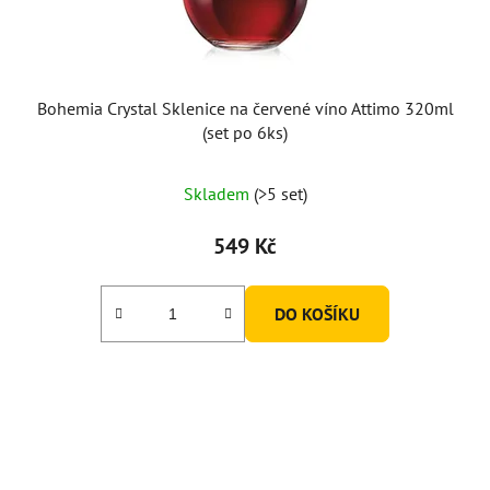
u
k
t
ů
Bohemia Crystal Sklenice na červené víno Attimo 320ml
(set po 6ks)
Skladem
(>5 set)
549 Kč
DO KOŠÍKU