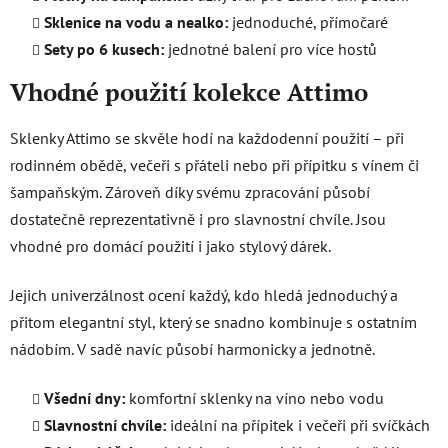
Sklenice na vodu a nealko:
jednoduché, přímočaré
Sety po 6 kusech:
jednotné balení pro více hostů
Vhodné použití kolekce Attimo
Sklenky Attimo se skvěle hodí na každodenní použití – při
rodinném obědě, večeři s přáteli nebo při přípitku s vínem či
šampaňským. Zároveň díky svému zpracování působí
dostatečně reprezentativně i pro slavnostní chvíle. Jsou
vhodné pro domácí použití i jako stylový dárek.
Jejich univerzálnost ocení každý, kdo hledá jednoduchý a
přitom elegantní styl, který se snadno kombinuje s ostatním
nádobím. V sadě navíc působí harmonicky a jednotně.
Všední dny:
komfortní sklenky na víno nebo vodu
Slavnostní chvíle:
ideální na přípitek i večeři při svíčkách