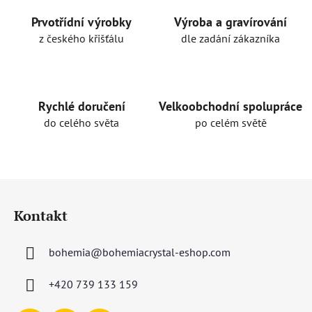
Prvotřídní výrobky
Výroba a gravírování
z českého křišťálu
dle zadání zákazníka
Rychlé doručení
Velkoobchodní spolupráce
do celého světa
po celém světě
Z
á
Kontakt
p
a
bohemia
@
bohemiacrystal-eshop.com
t
í
+420 739 133 159