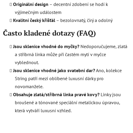
Originální design
– decentní zdobení se hodí k
výjimečným událostem
Kvalitní český křišťál
– bezolovnatý, čirý a odolný
Často kladené dotazy (FAQ)
Jsou sklenice vhodné do myčky?
Nedoporučujeme, zlatá
a stříbrná linka může při častém mytí v myčce
vyblednout.
Jsou sklenice vhodné jako svatební dar?
Ano, kolekce
String patří mezi oblíbené luxusní dárky pro
novomanžele.
Obsahuje zlatá/stříbrná linka pravé kovy?
Linky jsou
broušené a tónované speciální metalickou úpravou,
která vytváří luxusní vzhled.