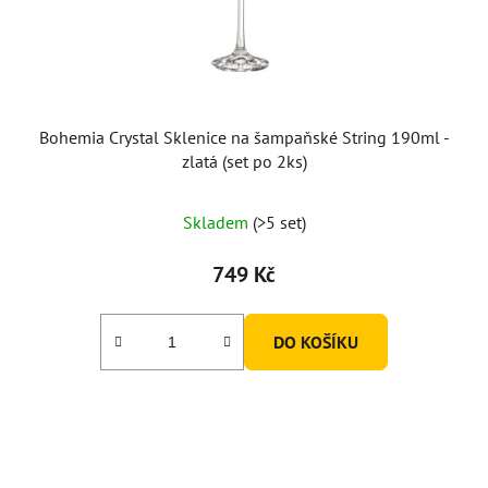
d
u
k
t
ů
Bohemia Crystal Sklenice na šampaňské String 190ml -
zlatá (set po 2ks)
Skladem
(>5 set)
749 Kč
DO KOŠÍKU