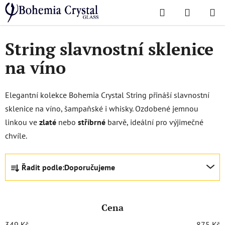
Přejít
Hledat
NÁKUPN
na
Domů
/
Oblíbené kolekce
/
String
KOŠÍK
obsah
String slavnostní sklenice
na víno
Elegantní kolekce Bohemia Crystal String přináší slavnostní
sklenice na víno, šampaňské i whisky. Ozdobené jemnou
linkou ve
zlaté
nebo
stříbrné
barvě, ideální pro výjimečné
chvíle.
Ř
Řadit podle:
Doporučujeme
a
z
e
Cena
n
í
349
Kč
875
Kč