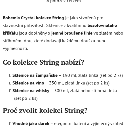
4
položek celkem
O
v
l
Bohemia Crystal kolekce String
je jako stvořená pro
á
slavnostní příležitosti. Sklenice z kvalitního
bezolovnatého
d
křišťálu
jsou doplněny o
jemné broušené linie
ve zlatém nebo
a
c
stříbrném tónu, které dodávají každému doušku punc
í
výjimečnosti.
p
r
Co kolekce String nabízí?
v
k
Sklenice na šampaňské
– 190 ml, zlatá linka (set po 2 ks)
y
Sklenice na víno
– 350 ml, zlatá linka (set po 2 ks)
v
ý
Sklenice na whisky
– 300 ml, zlatá nebo stříbrná linka
p
(set po 2 ks)
i
s
Proč zvolit kolekci String?
u
Vhodné jako dárek
– elegantní balení a výjimečný vzhled