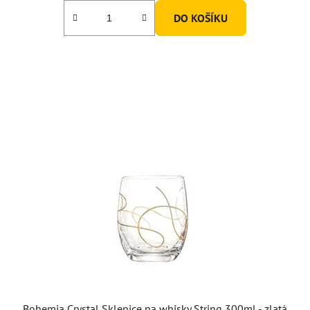
DO KOŠÍKU
Bohemia Crystal Sklenice na whisky String 300ml - zlatá