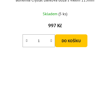
Bohemia Crystal Dárková dóza s víkem 115mm
Skladem
(5 ks)
997 Kč
DO KOŠÍKU