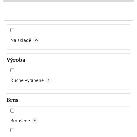
r
o
d
u
k
Na skladě
35
t
ů
Výroba
Ručně vyráběné
9
Brus
Broušené
6