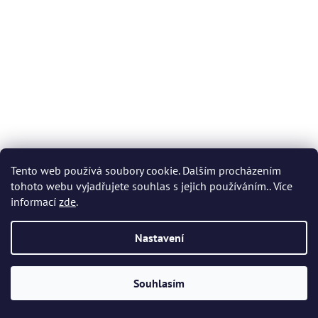
Tento web používá soubory cookie. Dalším procházením
tohoto webu vyjadřujete souhlas s jejich používáním.. Více
Bohemia Crystal Dóza s víčkem Quadro 172mm
informací
zde
.
Skladem
(>5 ks)
Nastavení
979 Kč
Souhlasím
DO KOŠÍKU