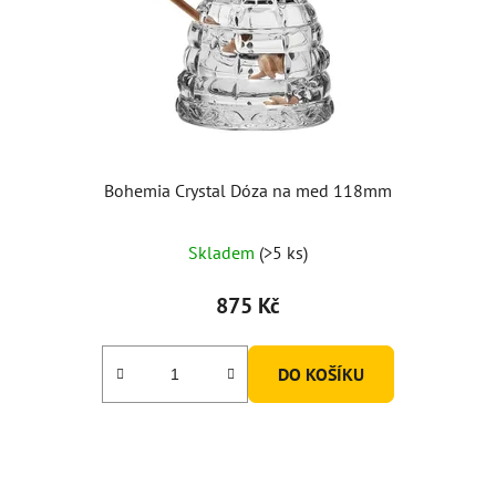
Bohemia Crystal Dóza na med 118mm
Průměrné
Skladem
(>5 ks)
hodnocení
produktu
875 Kč
je
5,0
DO KOŠÍKU
z
5
hvězdiček.