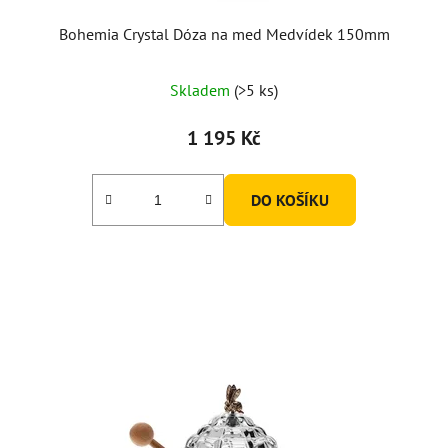
t
ů
Bohemia Crystal Dóza na med Medvídek 150mm
Průměrné
Skladem
(>5 ks)
hodnocení
produktu
1 195 Kč
je
5,0
DO KOŠÍKU
z
5
hvězdiček.