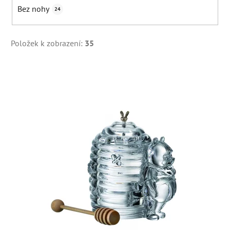
Bez nohy
24
Položek k zobrazení:
35
V
ý
p
i
s
p
r
o
d
u
k