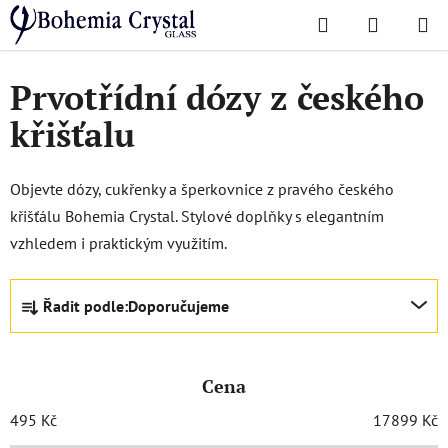
Přejít
Hledat
NÁKUPN
na
Domů
/
Dózy a mísy
/
Dózy
KOŠÍK
obsah
Prvotřídní dózy z českého
křišťalu
Objevte dózy, cukřenky a šperkovnice z pravého českého
křišťálu Bohemia Crystal. Stylové doplňky s elegantním
vzhledem i praktickým využitím.
Ř
Řadit podle:
Doporučujeme
a
z
e
Cena
n
í
495
Kč
17899
Kč
p