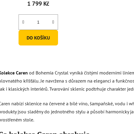
1 799 Kč
DO KOŠÍKU
O
v
Kolekce Caren
od Bohemia Crystal vyniká čistými moderními liniem
l
á
olovnatého křišťálu. Je navržena s důrazem na eleganci a funkčno
d
tak i klasických interiérů. Tvarování sklenic podtrhuje charakter j
a
c
Caren nabízí sklenice na červené a bílé víno, šampaňské, vodu i w
í
produkty jsou sladěny do jednotného stylu a působí harmonicky jak
p
prostřeném stole.
r
v
k