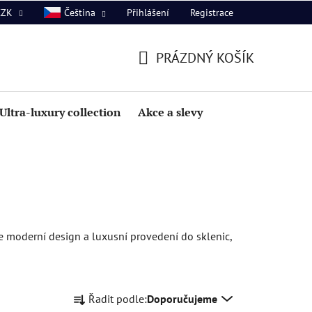
Přihlášení
Registrace
CZK
Čeština
PRÁZDNÝ KOŠÍK
NÁKUPNÍ
KOŠÍK
Ultra-luxury collection
Akce a slevy
uje moderní design a luxusní provedení do sklenic,
Ř
Řadit podle:
Doporučujeme
a