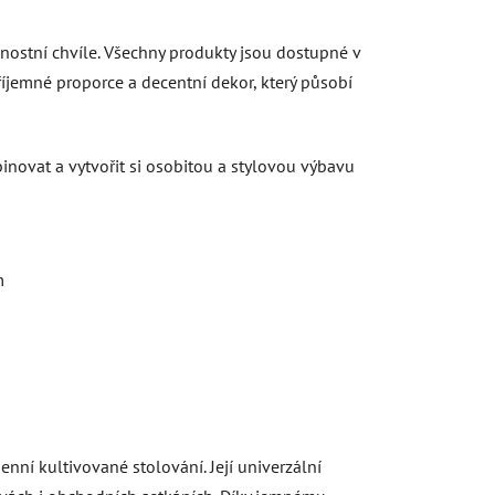
nostní chvíle. Všechny produkty jsou dostupné v
říjemné proporce a decentní dekor, který působí
novat a vytvořit si osobitou a stylovou výbavu
m
denní kultivované stolování. Její univerzální