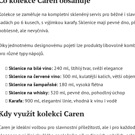
Co kolekce Caren obsahuje
y
v
Kolekce se zaměřuje na kompletní skleněný servis pro běžné i slav
ý
sadách po 6 kusech, s výjimkou karafy. Sklenice mají pevné dno, p
p
noblesně, ale nevyčnívá.
i
s
Díky jednotnému designovému pojetí lze produkty libovolně kombi
u
pro různé typy nápojů.
Sklenice na bílé víno:
240 ml, štíhlý tvar, svěží elegance
Sklenice na červené víno:
300 ml, kulatější kalich, větší obje
Sklenice na šampaňské:
180 ml, vysoká flétna
Sklenice na whisky:
320 ml, pevné dno, pohodlný úchop
Karafa:
900 ml, elegantní linie, vhodná k vínu i vodě
Kdy využít kolekci Caren
Caren je ideální volbou pro slavnostní příležitosti, ale i pro každo