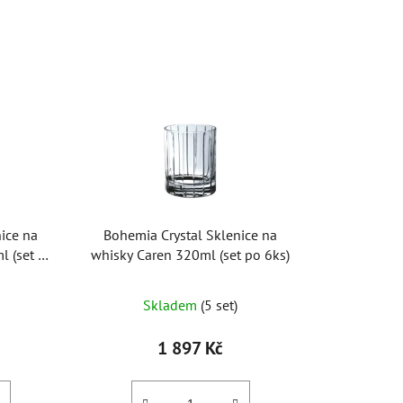
z
e
n
í
p
r
o
d
u
k
ice na
Bohemia Crystal Sklenice na
t
l (set po
whisky Caren 320ml (set po 6ks)
ů
Skladem
(5 set)
1 897 Kč