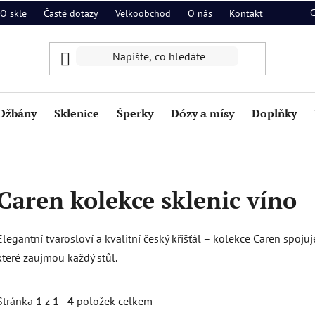
O skle
Časté dotazy
Velkoobchod
O nás
Kontakt
Džbány
Sklenice
Šperky
Dózy a mísy
Doplňky
Caren kolekce sklenic víno
Elegantní tvarosloví a kvalitní český křišťál – kolekce Caren spoj
které zaujmou každý stůl.
Stránka
1
z
1
-
4
položek celkem