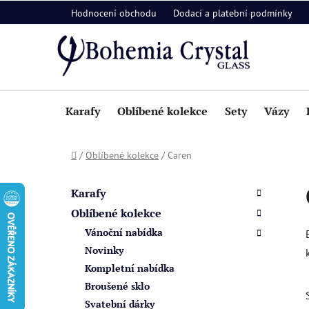
Přejít
Hodnocení obchodu
Dodací a platební podmínky
na
obsah
Karafy
Oblíbené kolekce
Sety
Vázy
Domů
/
Oblíbené kolekce
/
Caren
P
K
Přeskočit
a
o
kategorie
Karafy
t
s
Oblíbené kolekce
e
t
Vánoční nabídka
g
r
o
Novinky
a
r
Kompletní nabídka
i
n
Broušené sklo
e
n
Svatební dárky