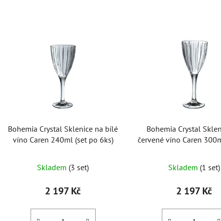
V
ý
p
i
s
p
r
o
Bohemia Crystal Sklenice na bílé
Bohemia Crystal Sklen
d
víno Caren 240ml (set po 6ks)
červené víno Caren 300m
u
6ks)
k
Průměrné
Skladem
(3 set)
Skladem
(1 set)
t
hodnocení
ů
produktu
2 197 Kč
2 197 Kč
je
5,0