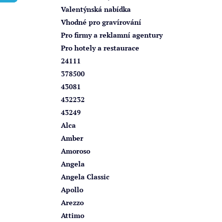
í
Valentýnská nabídka
p
Vhodné pro gravírování
a
Pro firmy a reklamní agentury
n
Pro hotely a restaurace
e
24111
l
378500
43081
432232
43249
Alca
Amber
Amoroso
Angela
Angela Classic
Apollo
Arezzo
Attimo