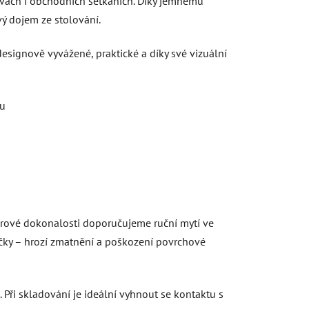
lavách i obchodních setkáních. Díky jemnému
vý dojem ze stolování.
esignově vyvážené, praktické a díky své vizuální
lu
tvarové dokonalosti doporučujeme ruční mytí ve
čky – hrozí zmatnění a poškození povrchové
 Při skladování je ideální vyhnout se kontaktu s