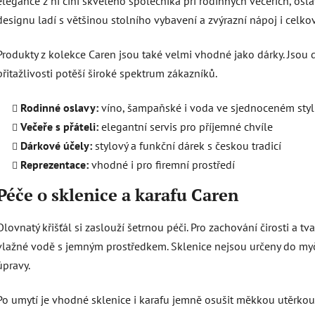
elegance z ní činí skvělého společníka při rodinných večeřích, os
designu ladí s většinou stolního vybavení a zvýrazní nápoj i celko
Produkty z kolekce Caren jsou také velmi vhodné jako dárky. Jsou d
přitažlivosti potěší široké spektrum zákazníků.
Rodinné oslavy:
víno, šampaňské i voda ve sjednoceném sty
Večeře s přáteli:
elegantní servis pro příjemné chvíle
Dárkové účely:
stylový a funkční dárek s českou tradicí
Reprezentace:
vhodné i pro firemní prostředí
Péče o sklenice a karafu Caren
Olovnatý křišťál si zaslouží šetrnou péči. Pro zachování čirosti a 
vlažné vodě s jemným prostředkem. Sklenice nejsou určeny do my
úpravy.
Po umytí je vhodné sklenice i karafu jemně osušit měkkou utěrkou.