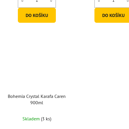
z
5
DO KOŠÍKU
DO KOŠÍKU
hvězdiček.
Bohemia Crystal Karafa Caren
900ml
Skladem
(3 ks)