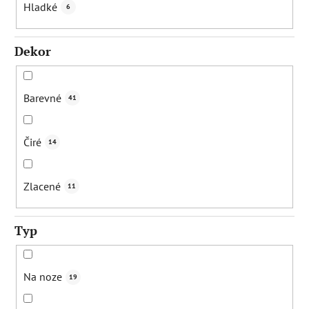
Hladké
6
Dekor
Barevné
41
Čiré
14
Zlacené
11
Typ
Na noze
19