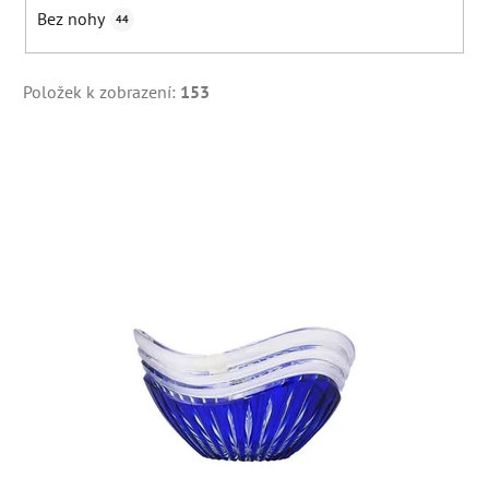
Bez nohy
44
Položek k zobrazení:
153
V
ý
p
i
s
p
r
o
d
u
k