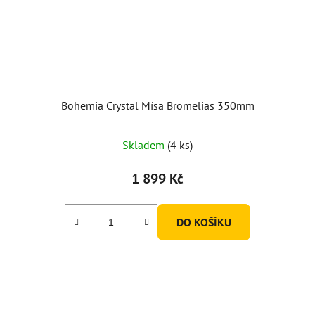
Bohemia Crystal Mísa Bromelias 350mm
Průměrné
Skladem
(4 ks)
hodnocení
produktu
1 899 Kč
je
4,5
DO KOŠÍKU
z
5
hvězdiček.