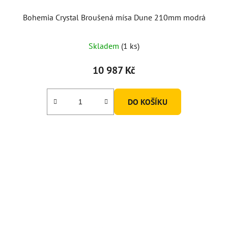
t
ů
Bohemia Crystal Broušená mísa Dune 210mm modrá
Skladem
(1 ks)
10 987 Kč
DO KOŠÍKU