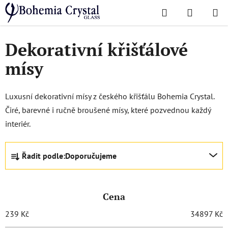
Přejít
Hledat
NÁKUPN
na
Domů
/
Dózy a mísy
/
Mísy
KOŠÍK
obsah
Dekorativní křišťálové
mísy
Luxusní dekorativní mísy z českého křišťálu Bohemia Crystal.
Čiré, barevné i ručně broušené mísy, které pozvednou každý
interiér.
Ř
Řadit podle:
Doporučujeme
a
z
e
Cena
n
í
239
Kč
34897
Kč
p