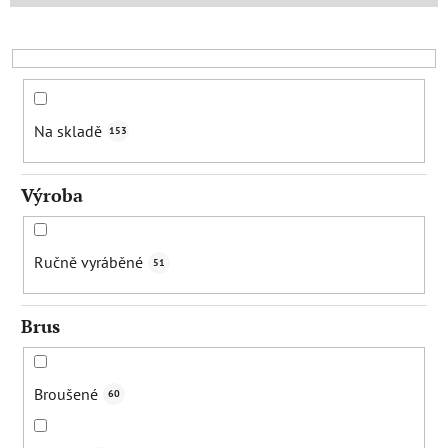
r
o
d
u
k
Na skladě
153
t
ů
Výroba
Ručně vyráběné
51
Brus
Broušené
60