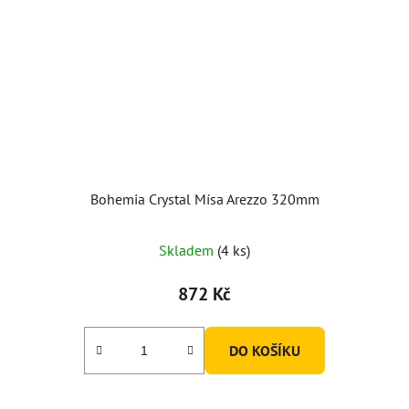
Bohemia Crystal Mísa Arezzo 320mm
Průměrné
Skladem
(4 ks)
hodnocení
produktu
872 Kč
je
5,0
DO KOŠÍKU
z
5
hvězdiček.