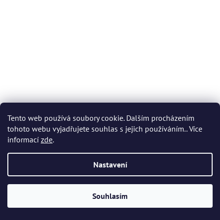
Tento web používá soubory cookie. Dalším procházením
tohoto webu vyjadřujete souhlas s jejich používáním.. Více
informací
zde
.
Bohemia Crystal Mísa Casablanca 115mm
Nastavení
Skladem
(1 ks)
303 Kč
Souhlasím