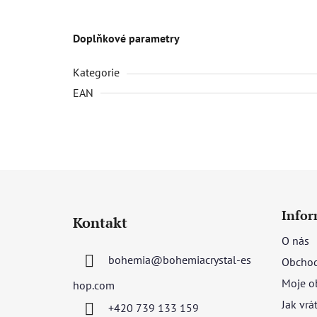
Doplňkové parametry
Kategorie
EAN
Z
á
Infor
Kontakt
p
O nás
a
bohemia
@
bohemiacrystal-es
Obchod
t
í
Moje o
hop.com
Jak vrá
+420 739 133 159