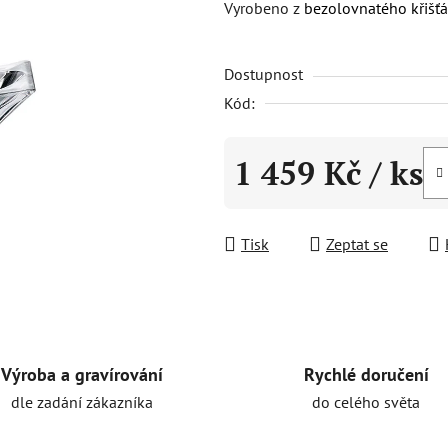
Vyrobeno z
bezolovnatého křišťá
0,0
z
Dostupnost
5
hvězdiček.
Kód:
1 459 Kč
/ ks
Měrná cena:
Tisk
Zeptat se
Rychlé doručení
Výroba a gravírování
do celého světa
dle zadání zákazníka