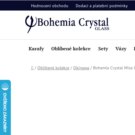
Přejít
Hodnocení obchodu
Dodací a platební podmínky
na
obsah
Karafy
Oblíbené kolekce
Sety
Vázy
Domů
/
Oblíbené kolekce
/
Okinawa
/
Bohemia Crystal Mís