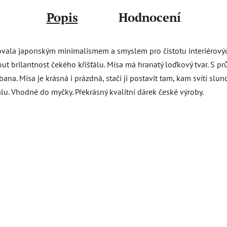
Popis
Hodnocení
ovala japonským minimalismem a smyslem pro čistotu interiérových
out brilantnost čekého křišťálu. Mísa má hranatý loďkový tvar. 
ana. Mísa je krásná i prázdná, stačí ji postavit tam, kam svítí slu
lu. Vhodné do myčky. Překrásný kvalitní dárek české výroby.