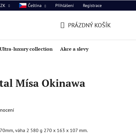
Přihlášení
Registrace
CZK
Čeština
PRÁZDNÝ KOŠÍK
NÁKUPNÍ
KOŠÍK
Ultra-luxury collection
Akce a slevy
tal Mísa Okinawa
dnocení
270mm, váha 2 580 g 270 x 163 x 107 mm.