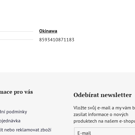
Okinawa
8593410871183
mace pro vás
Odebírat newsletter
Vložte svůj e-mail a my vám
ní podmínky
zasílat informace o nových
bjednávka
produktech na našem e-shop
tit nebo reklamovat zboží
E-mail