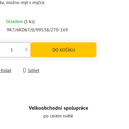
lu
, možno mýt v myčce.
Skladem
(1 ks)
9K7/6KD67/0/99S38/270-169
DO KOŠÍKU
Hlídat
Sdílet
Velkoobchodní spolupráce
po celém světě