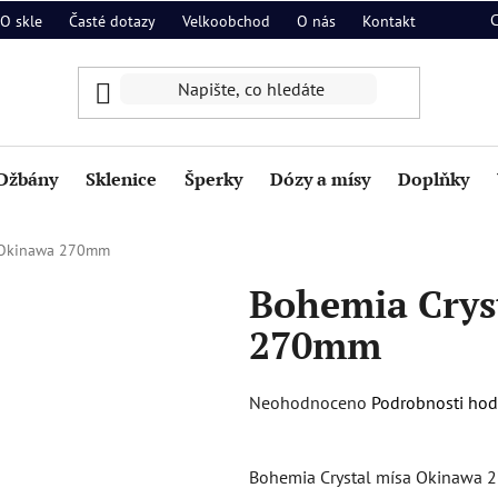
O skle
Časté dotazy
Velkoobchod
O nás
Kontakt
Džbány
Sklenice
Šperky
Dózy a mísy
Doplňky
a Okinawa 270mm
Bohemia Crys
270mm
Průměrné
Neohodnoceno
Podrobnosti ho
hodnocení
produktu
Bohemia Crystal mísa Okinawa 
je