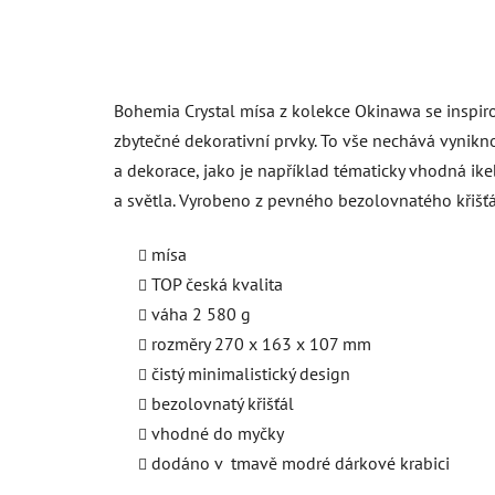
Bohemia Crystal mísa z kolekce Okinawa se inspir
zbytečné dekorativní prvky. To vše nechává vynikn
a dekorace, jako je například tématicky vhodná ikeb
a světla. Vyrobeno z pevného bezolovnatého křišťá
mísa
TOP česká kvalita
váha 2 580 g
rozměry 270 x 163 x 107 mm
čistý minimalistický design
bezolovnatý křišťál
vhodné do myčky
dodáno v tmavě modré dárkové krabici