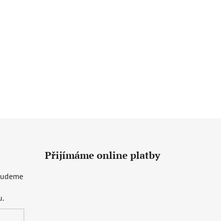
Přijímáme online platby
 budeme
u.