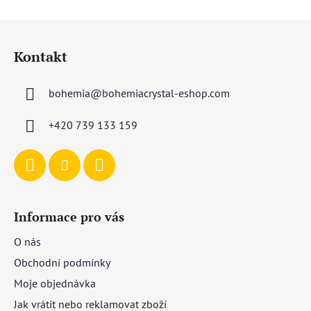
Z
á
Kontakt
p
a
bohemia
@
bohemiacrystal-eshop.com
t
í
+420 739 133 159
Informace pro vás
O nás
Obchodní podmínky
Moje objednávka
Jak vrátit nebo reklamovat zboží