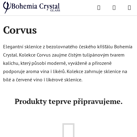
Přejít
Hledat
NÁKUPN
na
Domů
/
Oblíbené kolekce
/
Corvus
KOŠÍK
obsah
Corvus
Elegantní sklenice z bezolovnatého českého křišťálu Bohemia
Crystal. Kolekce Corvus zaujme čistým tulipánovým tvarem
kalichu, který působí moderně, vyváženě a přirozeně
podporuje aroma vína i likérů. Kolekce zahrnuje sklenice na
bílé a červené víno i likérové sklenice.
Produkty teprve připravujeme.