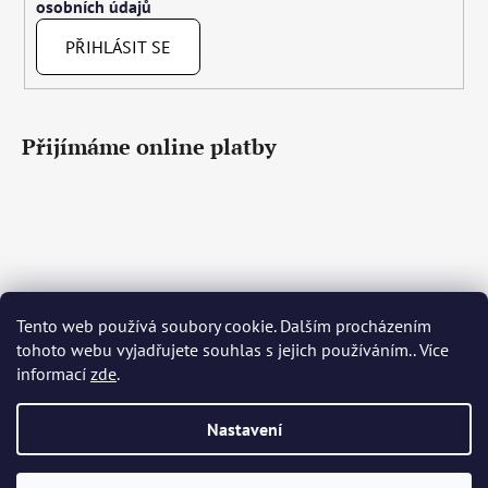
osobních údajů
PŘIHLÁSIT SE
Přijímáme online platby
Čeština
Slovenčina
English
Deutsch
Magyar
Tento web používá soubory cookie. Dalším procházením
Język polski
Română
Italiano
Español
Français
tohoto webu vyjadřujete souhlas s jejich používáním.. Více
Português
Български
Hrvatski
Slovenščina
Srpski
informací
zde
.
Nederlands
Українська
Ελληνικά
Svenska
Dansk
Nastavení
Vytvořil Shoptet