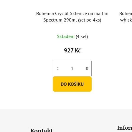
Bohemia Crystal Sklenice na martini
Bohemi
Spectrum 290ml (set po 4ks)
whisk
Průměrné
Skladem
(4 set)
hodnocení
produktu
927 Kč
je
5,0
z
5
DO KOŠÍKU
hvězdiček.
Z
á
Infor
Kontakt