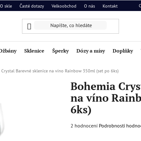
O skle
Časté dotazy
Velkoobchod
O nás
Kontakt
Džbány
Sklenice
Šperky
Dózy a mísy
Doplňky
Crystal Barevné sklenice na víno Rainbow 350ml (set po 6ks)
Bohemia Cryst
na víno Rain
6ks)
Průměrné
2 hodnocení
Podrobnosti hodno
hodnocení