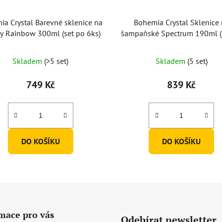
a Crystal Barevné sklenice na
Bohemia Crystal Sklenice
y Rainbow 300ml (set po 6ks)
šampaňské Spectrum 190ml (
6 ks)
Skladem
(>5 set)
Skladem
(5 set)
749 Kč
839 Kč
DO KOŠÍKU
DO KOŠÍKU
mace pro vás
Odebírat newsletter