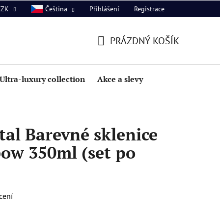
Přihlášení
Registrace
CZK
Čeština
PRÁZDNÝ KOŠÍK
NÁKUPNÍ
KOŠÍK
Ultra-luxury collection
Akce a slevy
al Barevné sklenice
bow 350ml (set po
cení