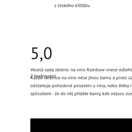
z českého křišťálu
5,0
Průměrné
Veselá sada sklenic na víno Rainbow vnese odlehč
hodnocení
2 hodnocení
produktu
Každá sklenice na víno nese jinou barvu a proto už 
je
odstartuje pohodové posezení u vína, nebo třeba i 
5,0
z
způsobem - že do něj přidáte barvy, kde nejsou zce
5
hvězdiček.