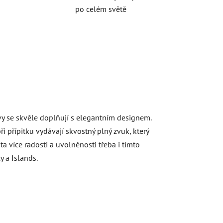
po celém světě
y se skvěle doplňují s elegantním designem.
i přípitku vydávají skvostný plný zvuk, který
 více radosti a uvolněnosti třeba i tímto
y a Islands.