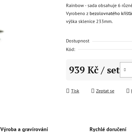
produktu
Rainbow - sada obsahuje 6 různě
je
Vyrobeno z
bezolovnatého křišťá
5,0
výška sklenice 233mm.
z
5
Dostupnost
hvězdiček.
Kód:
939 Kč
/ set
Měrná cena:
Tisk
Zeptat se
Rychlé doručení
Výroba a gravírování