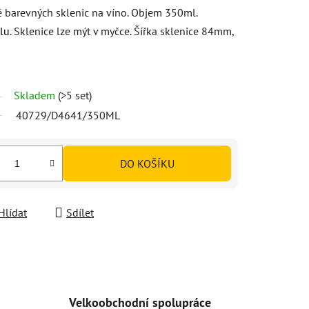
 barevných sklenic na víno. Objem 350ml.
lu
. Sklenice lze mýt v myčce. Šířka sklenice 84mm,
Skladem
(>5 set)
40729/D4641/350ML
DO KOŠÍKU
Hlídat
Sdílet
Velkoobchodní spolupráce