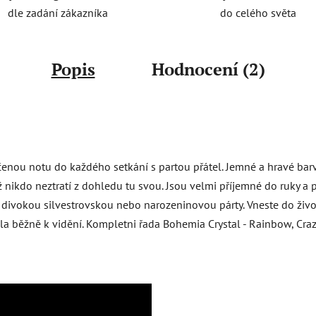
do celého světa
dle zadání zákazníka
Popis
Hodnocení (2)
enou notu do každého setkání s partou přátel. Jemné a hravé barv
nikdo neztratí z dohledu tu svou. Jsou velmi příjemné do ruky a př
divokou silvestrovskou nebo narozeninovou párty. Vneste do života
la běžně k vidění. Kompletni řada Bohemia Crystal - Rainbow, Craz