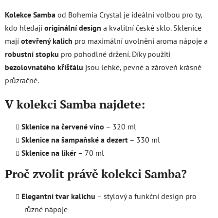
v
l
Kolekce Samba
od Bohemia Crystal je ideální volbou pro ty,
á
kdo hledají
originální design
a kvalitní české sklo. Sklenice
d
mají
otevřený kalich
pro maximální uvolnění aroma nápoje a
a
c
robustní stopku
pro pohodlné držení. Díky použití
í
bezolovnatého křišťálu
jsou lehké, pevné a zároveň krásně
p
průzračné.
r
v
V kolekci Samba najdete:
k
y
Sklenice na červené víno
– 320 ml
v
ý
Sklenice na šampaňské a dezert
– 330 ml
p
Sklenice na likér
– 70 ml
i
s
Proč zvolit právě kolekci Samba?
u
Elegantní tvar kalichu
– stylový a funkční design pro
různé nápoje