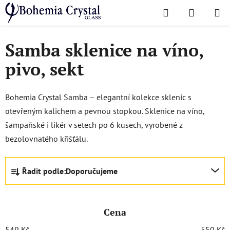
Přejít
Hledat
NÁKUPN
na
Domů
/
Oblíbené kolekce
/
Samba
KOŠÍK
obsah
Samba sklenice na víno,
pivo, sekt
Bohemia Crystal Samba – elegantní kolekce sklenic s
otevřeným kalichem a pevnou stopkou. Sklenice na víno,
šampaňské i likér v setech po 6 kusech, vyrobené z
bezolovnatého křišťálu.
Ř
Řadit podle:
Doporučujeme
a
z
e
Cena
n
í
549
Kč
550
Kč