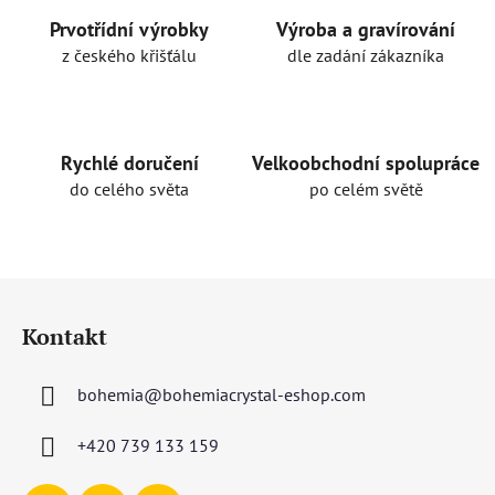
Prvotřídní výrobky
Výroba a gravírování
z českého křišťálu
dle zadání zákazníka
Rychlé doručení
Velkoobchodní spolupráce
do celého světa
po celém světě
Z
á
Kontakt
p
a
bohemia
@
bohemiacrystal-eshop.com
t
í
+420 739 133 159