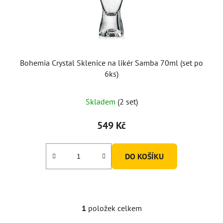
d
u
k
t
ů
Bohemia Crystal Sklenice na likér Samba 70ml (set po
6ks)
Skladem
(2 set)
549 Kč
DO KOŠÍKU
1
položek celkem
O