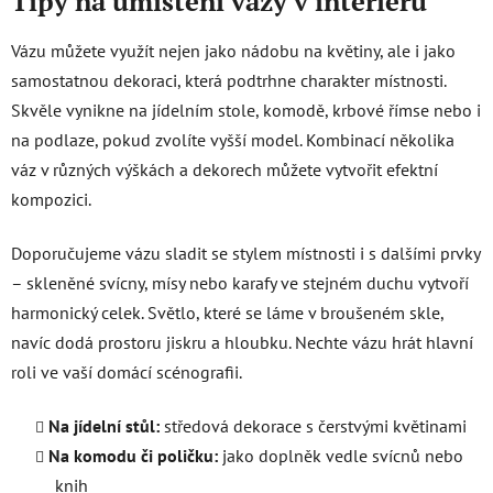
Tipy na umístění vázy v interiéru
Vázu můžete využít nejen jako nádobu na květiny, ale i jako
samostatnou dekoraci, která podtrhne charakter místnosti.
Skvěle vynikne na jídelním stole, komodě, krbové římse nebo i
na podlaze, pokud zvolíte vyšší model. Kombinací několika
váz v různých výškách a dekorech můžete vytvořit efektní
kompozici.
Doporučujeme vázu sladit se stylem místnosti i s dalšími prvky
– skleněné svícny, mísy nebo karafy ve stejném duchu vytvoří
harmonický celek. Světlo, které se láme v broušeném skle,
navíc dodá prostoru jiskru a hloubku. Nechte vázu hrát hlavní
roli ve vaší domácí scénografii.
Na jídelní stůl:
středová dekorace s čerstvými květinami
Na komodu či poličku:
jako doplněk vedle svícnů nebo
knih