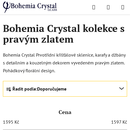
Přejít
Hledat
NÁKUPN
na
Domů
/
Oblíbené kolekce
/
43081
KOŠÍK
obsah
Bohemia Crystal kolekce s
pravým zlatem
Bohemia Crystal Prvotřídní křišťálové sklenice, karafy a džbány
s detailním a kouzelným dekorem vyvedeném pravým zlatem.
Pohádkový florální design.
Ř
Řadit podle:
Doporučujeme
a
z
e
Cena
n
í
1395
Kč
1597
Kč
p