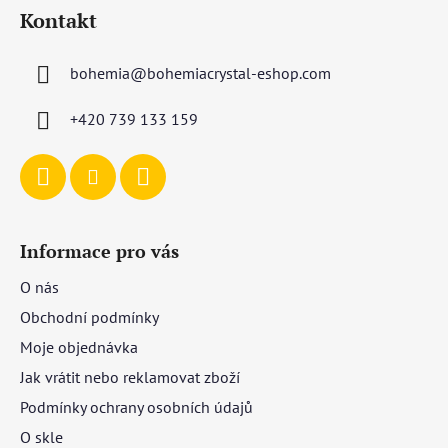
á
Kontakt
p
a
bohemia
@
bohemiacrystal-eshop.com
t
í
+420 739 133 159
Informace pro vás
O nás
Obchodní podmínky
Moje objednávka
Jak vrátit nebo reklamovat zboží
Podmínky ochrany osobních údajů
O skle