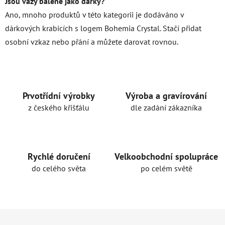
Jsou vázy balené jako dárky?
Ano, mnoho produktů v této kategorii je dodáváno v
dárkových krabicích s logem Bohemia Crystal. Stačí přidat
osobní vzkaz nebo přání a můžete darovat rovnou.
Prvotřídní výrobky
Výroba a gravírování
z českého křišťálu
dle zadání zákazníka
Rychlé doručení
Velkoobchodní spolupráce
do celého světa
po celém světě
Z