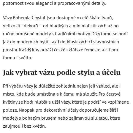
p
pozornost svou elegancí a propracovanými detaily.
r
v
Vázy Bohemia Crystal jsou dostupné v celé škále tvarů,
k
y
velikostí i dekorů – od hladkých a minimalistických až po
v
ručně broušené modely s tradičními motivy. Díky tomu se hodí
ý
jak do moderních bytů, tak i do klasických či slavnostních
p
prostor. Každý kus odráží české sklářské řemeslo a cit pro
i
formu i světlo.
s
u
Jak vybrat vázu podle stylu a účelu
Při výběru vázy je důležité zohlednit nejen její vzhled, ale i
místo, kde bude umístěna a k čemu má sloužit. Pro čerstvé
květiny se hodí hlubší a užší vázy, které je podrží ve vzpřímené
poloze. Naopak pro dekorativní účely doporučujeme širší
modely s bohatým brusem nebo zajímavou siluetou, které
zaujmou i bez květin.