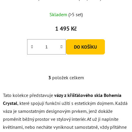
Skladem
(>5 set)
1 495 Kč
DO KOŠÍKU
3
položek celkem
O
v
l
Tato kolekce představuje
vázy z křišťálového skla Bohemia
á
Crystal
, které spojují funkční užití s estetickým dojmem. Každá
d
váza je samostatným designovým prvkem, jenž dokáže
a
c
proměnit běžný prostor ve stylový interiér. Ať už ji naplníte
í
květinami, nebo necháte vyniknout samostatně, vždy přitáhne