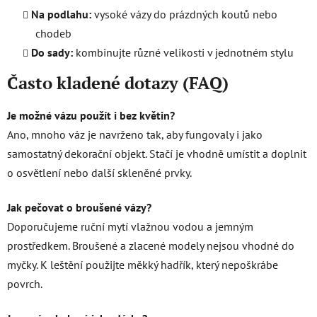
Na podlahu:
vysoké vázy do prázdných koutů nebo
chodeb
Do sady:
kombinujte různé velikosti v jednotném stylu
Často kladené dotazy (FAQ)
Je možné vázu použít i bez květin?
Ano, mnoho váz je navrženo tak, aby fungovaly i jako
samostatný dekorační objekt. Stačí je vhodně umístit a doplnit
o osvětlení nebo další skleněné prvky.
Jak pečovat o broušené vázy?
Doporučujeme ruční mytí vlažnou vodou a jemným
prostředkem. Broušené a zlacené modely nejsou vhodné do
myčky. K leštění použijte měkký hadřík, který nepoškrábe
povrch.