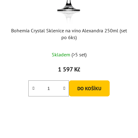
u
k
t
ů
Bohemia Crystal Sklenice na víno Alexandra 250ml (set
po 6ks)
Skladem
(>5 set)
1 597 Kč
DO KOŠÍKU