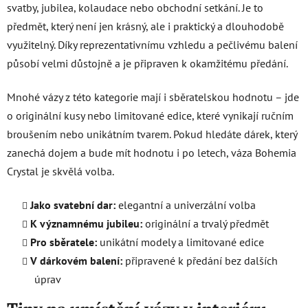
svatby, jubilea, kolaudace nebo obchodní setkání. Je to
předmět, který není jen krásný, ale i praktický a dlouhodobě
využitelný. Díky reprezentativnímu vzhledu a pečlivému balení
působí velmi důstojně a je připraven k okamžitému předání.
Mnohé vázy z této kategorie mají i sběratelskou hodnotu – jde
o originální kusy nebo limitované edice, které vynikají ručním
broušením nebo unikátním tvarem. Pokud hledáte dárek, který
zanechá dojem a bude mít hodnotu i po letech, váza Bohemia
Crystal je skvělá volba.
Jako svatební dar:
elegantní a univerzální volba
K významnému jubileu:
originální a trvalý předmět
Pro sběratele:
unikátní modely a limitované edice
V dárkovém balení:
připravené k předání bez dalších
úprav