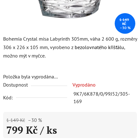
1 149
KČ
–30 %
Bohemia Crystal mísa Labyrinth 305mm, váha 2 600 g, rozměry
306 x 226 x 105 mm, vyrobeno z
bezolovnatého křišťálu
,
možno mýt v myčce.
Položka byla vyprodána…
Dostupnost
Vyprodáno
9K7/6K878/0/99J52/305-
Kód:
169
1 149 Kč
–30 %
799 Kč
/ ks
Měrná cena: