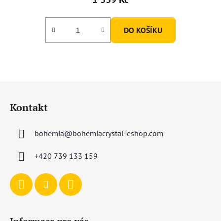
DO KOŠÍKU
Z
á
Kontakt
p
a
bohemia
@
bohemiacrystal-eshop.com
t
í
+420 739 133 159
Informace pro vás