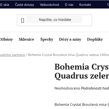
O skle
Časté dotazy
Velkoobchod
O nás
Kontakt
Džbány
Sklenice
Šperky
Dózy a mísy
Doplňky
hodního partnera
/
Bohemia Crystal Broušená mísa Quadrus zelená 140
Bohemia Crys
Quadrus zel
Průměrné
Neohodnoceno
Podrobnosti ho
hodnocení
produktu
Bohemia Crystal Broušená mísa Q
je