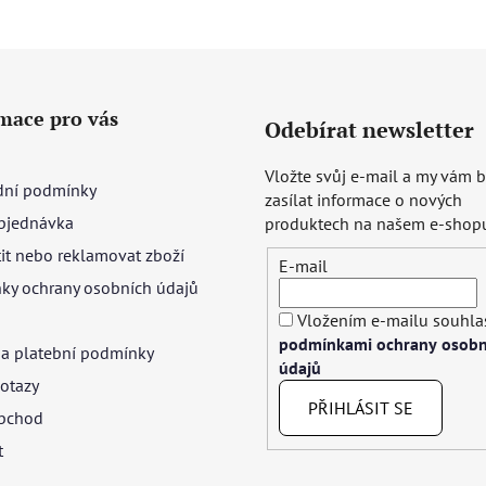
mace pro vás
Odebírat newsletter
Vložte svůj e-mail a my vám
ní podmínky
zasílat informace o nových
bjednávka
produktech na našem e-shop
tit nebo reklamovat zboží
E-mail
ky ochrany osobních údajů
Vložením e-mailu souhlas
podmínkami ochrany osobn
 a platební podmínky
údajů
otazy
PŘIHLÁSIT SE
bchod
t