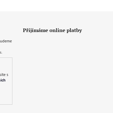
Přijímáme online platby
 budeme
u.
íte s
ích