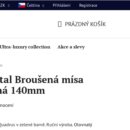
Přihlášení
Registrace
CZK
Čeština
PRÁZDNÝ KOŠÍK
NÁKUPNÍ
KOŠÍK
Ultra-luxury collection
Akce a slevy
mm
tal Broušená mísa
ená 140mm
dnocení
uadrus v zelené barvě. Ruční výroba.
Olovnatý