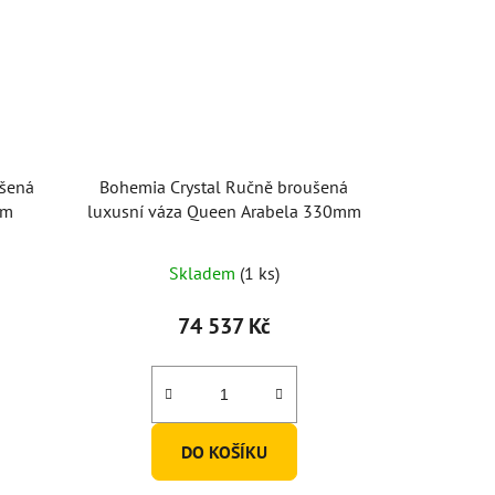
ušená
Bohemia Crystal Ručně broušená
mm
luxusní váza Queen Arabela 330mm
Skladem
(1 ks)
74 537 Kč
DO KOŠÍKU