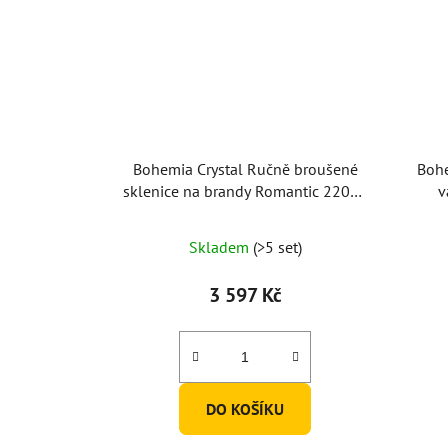
Bohemia Crystal Ručně broušené
Bohe
sklenice na brandy Romantic 220ml
v
(set po 2ks)
Skladem
(>5 set)
3 597 Kč
DO KOŠÍKU