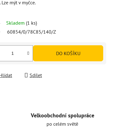
 Lze mýt v myčce.
Skladem
(1 ks)
60854/0/78C85/140/Z
DO KOŠÍKU
Hlídat
Sdílet
Velkoobchodní spolupráce
po celém světě