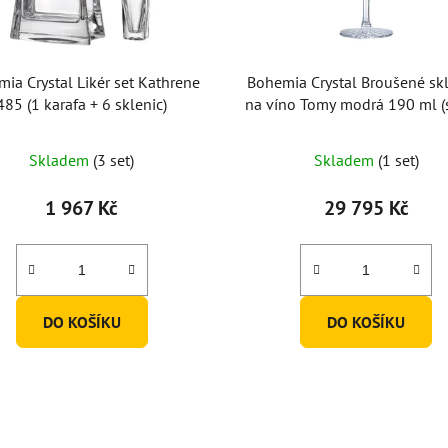
ia Crystal Likér set Kathrene
Bohemia Crystal Broušené sk
485 (1 karafa + 6 sklenic)
na víno Tomy modrá 190 ml (
6 ks)
Skladem
(3 set)
Skladem
(1 set)
1 967 Kč
29 795 Kč
DO KOŠÍKU
DO KOŠÍKU