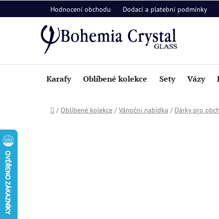
Přejít
Hodnocení obchodu
Dodací a platební podmínky
na
obsah
Karafy
Oblíbené kolekce
Sety
Vázy
Domů
/
Oblíbené kolekce
/
Vánoční nabídka
/
Dárky pro obc