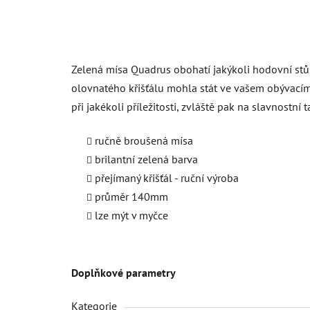
Zelená mísa Quadrus obohatí jakýkoli hodovní stůl a
olovnatého křišťálu mohla stát ve vašem obývacím p
při jakékoli příležitosti, zvláště pak na slavnostní 
ručně broušená mísa
brilantní zelená barva
přejímaný křišťál - ruční výroba
průměr 140mm
lze mýt v myčce
Doplňkové parametry
Kategorie