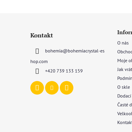
Z
á
Infor
Kontakt
p
O nás
a
bohemia
@
bohemiacrystal-es
Obchod
t
í
Moje o
hop.com
Jak vrá
+420 739 133 159
Podmín
O skle
Dodací
Časté d
Velkoo
Kontak