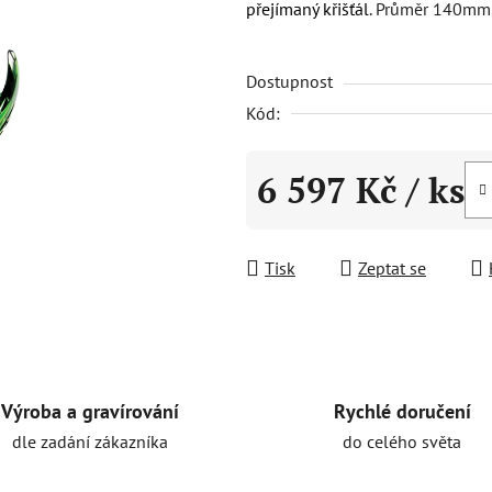
přejímaný křišťál
. Průměr 140mm.
0,0
z
Dostupnost
5
hvězdiček.
Kód:
6 597 Kč
/ ks
Měrná cena:
Tisk
Zeptat se
Rychlé doručení
Výroba a gravírování
do celého světa
dle zadání zákazníka