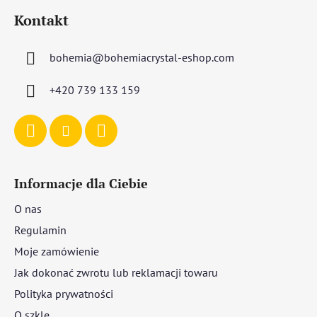
t
Kontakt
o
p
bohemia
@
bohemiacrystal-eshop.com
k
a
+420 739 133 159
Informacje dla Ciebie
O nas
Regulamin
Moje zamówienie
Jak dokonać zwrotu lub reklamacji towaru
Polityka prywatności
O szkle