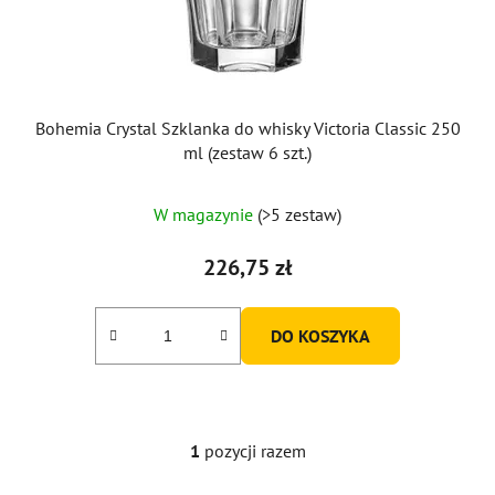
d
u
k
t
ó
Bohemia Crystal Szklanka do whisky Victoria Classic 250
w
ml (zestaw 6 szt.)
Średnia
W magazynie
(>5 zestaw)
ocena
produktu
226,75 zł
wynosi
5,0
DO KOSZYKA
na
5
gwiazdek.
1
pozycji razem
K
o