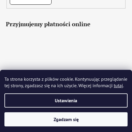
Przyjmujemy płatności online
Čeština
Slovenčina
English
Deutsch
Magyar
Język polski
Română
Italiano
Español
Français
Ta strona korzysta z plików cookie. Kontynuując przeglądanie
Português
Български
Hrvatski
Slovenščina
Srpski
tej strony, zgadzasz się na ich użycie. Więcej informacji
tutaj
.
Nederlands
Українська
Ελληνικά
Svenska
Dansk
Ustawienia
Opracował Shoptet
Zgadzam się
Copyright 2026
Bohemia Crystal Glass
. Wszystkie prawa
zastrzeżone.