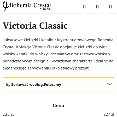
Przejść
Szukaj
KOSZYK
do
Home
/
Popularne kolekcje
/
Victoria Classic
treści
Victoria Classic
Luksusowe kieliszki i karafki z kryształu ołowiowego Bohemia
Crystal. Kolekcja Victoria Classic obejmuje kieliszki do wina,
whisky, karafki do whisky i destylatów oraz zestawy whisky o
ponadczasowym designie i wyrazistym charakterze. Idealne do
eleganckiego serwowania i jako stylowy prezent.
S
Sortować według:
Polecamy
o
r
t
Cena
o
w
226
zł
227
zł