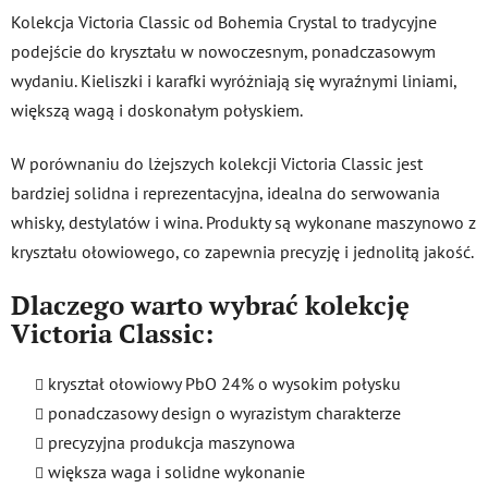
n
Kolekcja Victoria Classic od Bohemia Crystal to tradycyjne
t
podejście do kryształu w nowoczesnym, ponadczasowym
r
wydaniu. Kieliszki i karafki wyróżniają się wyraźnymi liniami,
o
l
większą wagą i doskonałym połyskiem.
k
i
W porównaniu do lżejszych kolekcji Victoria Classic jest
l
bardziej solidna i reprezentacyjna, idealna do serwowania
i
whisky, destylatów i wina. Produkty są wykonane maszynowo z
s
t
kryształu ołowiowego, co zapewnia precyzję i jednolitą jakość.
y
Dlaczego warto wybrać kolekcję
Victoria Classic:
kryształ ołowiowy PbO 24% o wysokim połysku
ponadczasowy design o wyrazistym charakterze
precyzyjna produkcja maszynowa
większa waga i solidne wykonanie