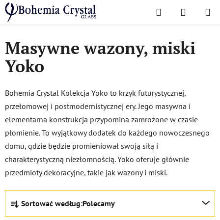
Przejść
Szukaj
KOSZYK
do
Home
/
Popularne kolekcje
/
Yoko
treści
Masywne wazony, miski
Yoko
Bohemia Crystal Kolekcja Yoko to krzyk futurystycznej,
przełomowej i postmodernistycznej ery. Jego masywna i
elementarna konstrukcja przypomina zamrożone w czasie
płomienie. To wyjątkowy dodatek do każdego nowoczesnego
domu, gdzie będzie promieniował swoją siłą i
charakterystyczną niezłomnością. Yoko oferuje głównie
przedmioty dekoracyjne, takie jak wazony i miski.
S
Sortować według:
Polecamy
o