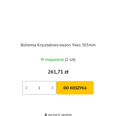
Bohemia Kryształowy wazon Yoko 305mm
Średnia
W magazynie
(2 szt)
ocena
produktu
261,71 zł
wynosi
5,0
DO KOSZYKA
na
5
gwiazdek.
4
pozycji razem