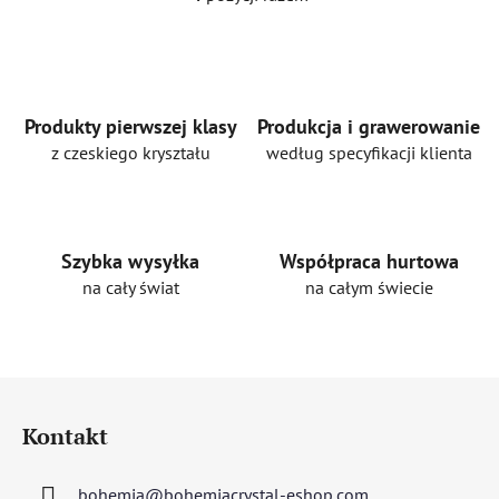
K
o
n
t
r
o
Produkty pierwszej klasy
Produkcja i grawerowanie
l
z czeskiego kryształu
według specyfikacji klienta
k
i
l
i
Szybka wysyłka
Współpraca hurtowa
s
na cały świat
na całym świecie
t
y
S
t
Kontakt
o
p
bohemia
@
bohemiacrystal-eshop.com