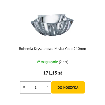
p
r
o
d
u
k
t
ó
Bohemia Kryształowa Miska Yoko 210mm
w
Średnia
W magazynie
(2 szt)
ocena
produktu
171,15 zł
wynosi
5,0
DO KOSZYKA
na
5
gwiazdek.