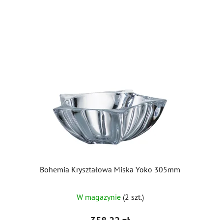
Bohemia Kryształowa Miska Yoko 305mm
Średnia
W magazynie
(2 szt.)
ocena
produktu