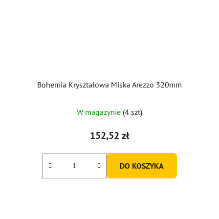
Bohemia Kryształowa Miska Arezzo 320mm
Średnia
W magazynie
(4 szt)
ocena
produktu
152,52 zł
wynosi
5,0
DO KOSZYKA
na
5
gwiazdek.