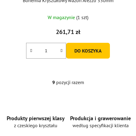
Bohemia Kryształowy wazon Arezzo 330mm
Średnia
W magazynie
(1 szt)
ocena
produktu
261,71 zł
wynosi
5,0
DO KOSZYKA
na
5
gwiazdek.
9
pozycji razem
K
o
n
t
r
o
Produkty pierwszej klasy
Produkcja i grawerowanie
l
z czeskiego kryształu
według specyfikacji klienta
k