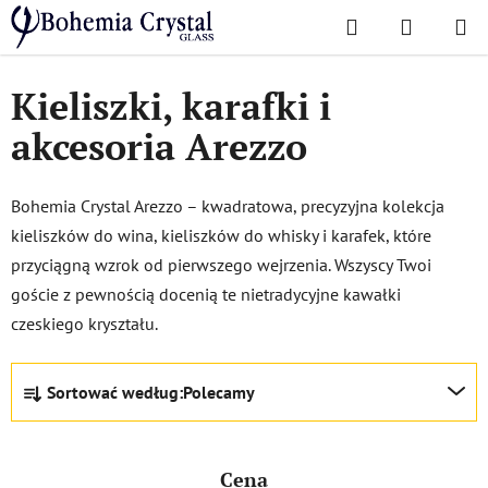
Przejść
Szukaj
KOSZYK
do
Home
/
Popularne kolekcje
/
Arezzo
treści
Kieliszki, karafki i
akcesoria Arezzo
Bohemia Crystal Arezzo – kwadratowa, precyzyjna kolekcja
kieliszków do wina, kieliszków do whisky i karafek, które
przyciągną wzrok od pierwszego wejrzenia. Wszyscy Twoi
goście z pewnością docenią te nietradycyjne kawałki
czeskiego kryształu.
S
Sortować według:
Polecamy
o
r
t
Cena