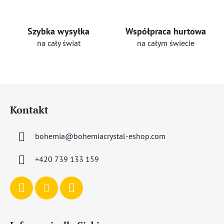
i
l
i
Szybka wysyłka
Współpraca hurtowa
s
na cały świat
na całym świecie
t
y
S
t
Kontakt
o
p
bohemia
@
bohemiacrystal-eshop.com
k
a
+420 739 133 159