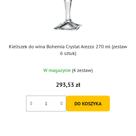
o
d
u
k
t
ó
Kieliszek do wina Bohemia Crystal Arezzo 270 ml (zestaw
w
6 sztuk)
W magazynie
(4 zestaw)
293,53 zł
DO KOSZYKA