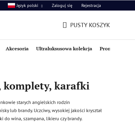
Zaloguj się
Rejestracja
Język polski
PUSTY KOSZYK
KOSZYK
Akcesoria
Ultraluksusowa kolekcja
Promocje i zniż
, komplety, karafki
onkowie starych angielskich rodzin
sky lub brandy. Uczciwy, wysokiej jakości kryształ
 do wina, szampana, likieru czy brandy.