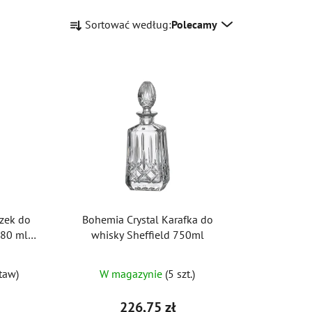
S
Sortować według:
Polecamy
o
r
t
o
w
a
n
i
e
p
r
szek do
Bohemia Crystal Karafka do
o
180 ml
whisky Sheffield 750ml
d
u
taw)
W magazynie
(5 szt.)
k
t
226,75 zł