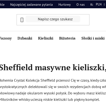
PLN
zkle
Najczęściej zadawane pytania
Hurtowy
O nas
Kontakt
azony
Dzbanki
Kieliszki
Biżuteria
Słoiki i miski
Sheffield masywne kieliszki
Bohemia Crystal Kolekcja Sheffield przenosi Cię w czasy, kiedy czł
arystokratycznych delektowali się w swoich rezydencjach dobrą whi
ołowiowy nadaje okularom wysoki połysk. Do wyboru masz kieliszki
Miłośników whisky ucieszą niskie kieliszki lub piękny komplet.