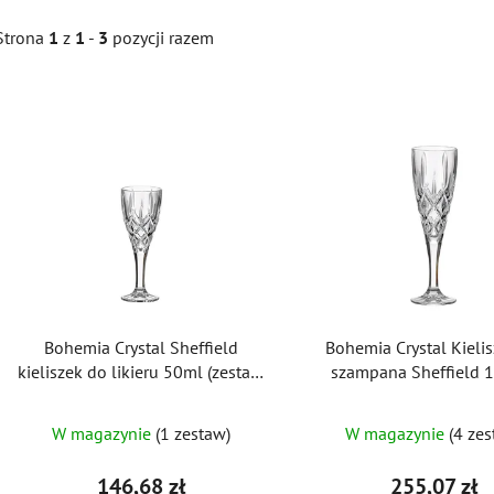
Strona
1
z
1
-
3
pozycji razem
L
i
s
t
a
p
r
o
Bohemia Crystal Sheffield
Bohemia Crystal Kieli
d
kieliszek do likieru 50ml (zestaw
szampana Sheffield 
u
6 szt.)
(zestaw 6 sztuk)
k
W magazynie
(1 zestaw)
W magazynie
(4 zes
t
ó
146,68 zł
255,07 zł