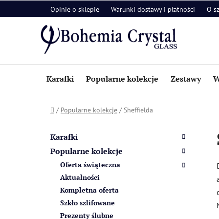
Przejść
Opinie o sklepie
Warunki dostawy i płatności
O s
do
treści
Karafki
Popularne kolekcje
Zestawy
W
Home
/
Popularne kolekcje
/
Sheffielda
P
K
Pominąć
a
a
kategorie
Karafki
t
s
Popularne kolekcje
e
e
Oferta świąteczna
g
k
o
Aktualności
b
r
Kompletna oferta
i
o
Szkło szlifowane
a
c
Prezenty ślubne