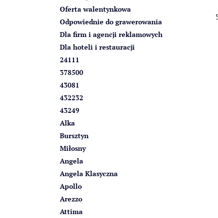
z
Oferta walentynkowa
n
Odpowiednie do grawerowania
y
Dla firm i agencji reklamowych
Dla hoteli i restauracji
24111
378500
43081
432232
43249
Alka
Bursztyn
Miłosny
Angela
Angela Klasyczna
Apollo
Arezzo
Attima