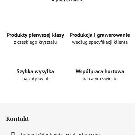
K
o
n
t
r
o
Produkty pierwszej klasy
Produkcja i grawerowanie
l
z czeskiego kryształu
według specyfikacji klienta
k
i
l
i
Szybka wysyłka
Współpraca hurtowa
s
na cały świat
na całym świecie
t
y
S
t
Kontakt
o
p
bohemia
@
bohemiacrystal-eshop.com