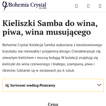
Przejść
Szukaj
KOSZYK
do
Home
/
Popularne kolekcje
/
Sambę
treści
Kieliszki Samba do wina,
piwa, wina musującego
Bohemia Crystal Kolekcja Samba wykonana z bezołowiowego
kryształu ma niezwykły i przyjemny design. Charakteryzuje się
otwartym kielichem i mocną łodygą. W kolekcji znajdują się
kieliszki do wina czerwonego i białego, szampana, piwa i
likierów. Szklanki są w zestawach po 6 sztuk.
S
Sortować według:
Polecamy
o
r
t
Cena