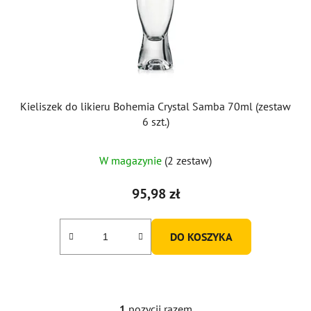
o
d
u
k
t
ó
Kieliszek do likieru Bohemia Crystal Samba 70ml (zestaw
w
6 szt.)
W magazynie
(2 zestaw)
95,98 zł
DO KOSZYKA
1
pozycji razem