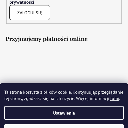
prywatności
ZALOGUJ SIĘ
Przyjmujemy płatności online
Čeština
Slovenčina
English
Deutsch
Magyar
Ta strona korzysta z plików cookie. Kontynuując przeglądanie
Język polski
Română
Italiano
Español
Français
tej strony, zgadzasz się na ich użycie. Więcej informacji
tutaj
.
Português
Български
Hrvatski
Slovenščina
Srpski
Nederlands
Українська
Ελληνικά
Svenska
Dansk
Ustawienia
Opracował Shoptet