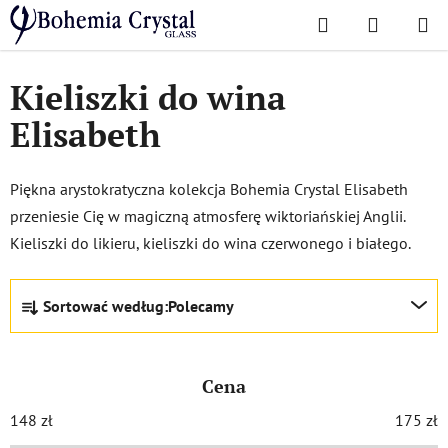
Przejść
Szukaj
KOSZYK
do
Home
/
Popularne kolekcje
/
Elżbieta
treści
Kieliszki do wina
Elisabeth
Piękna arystokratyczna kolekcja Bohemia Crystal Elisabeth
przeniesie Cię w magiczną atmosferę wiktoriańskiej Anglii.
Kieliszki do likieru, kieliszki do wina czerwonego i białego.
S
Sortować według:
Polecamy
o
r
t
Cena
o
w
148
zł
175
zł
a