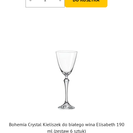
na
5
gwiazdek.
Bohemia Crystal Kieliszek do białego wina Elisabeth 190
ml (zestaw 6 sztuk)