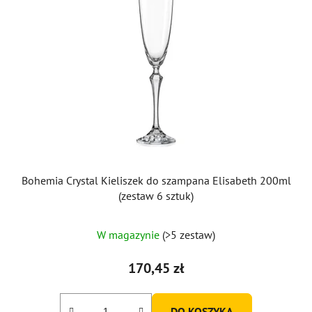
Bohemia Crystal Kieliszek do szampana Elisabeth 200ml
(zestaw 6 sztuk)
Średnia
W magazynie
(>5 zestaw)
ocena
produktu
170,45 zł
wynosi
5,0
DO KOSZYKA