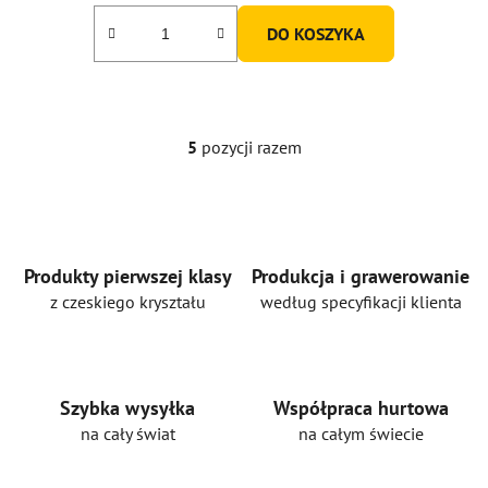
DO KOSZYKA
5
pozycji razem
K
o
n
t
r
o
Produkty pierwszej klasy
Produkcja i grawerowanie
l
z czeskiego kryształu
według specyfikacji klienta
k
i
l
i
Szybka wysyłka
Współpraca hurtowa
s
na cały świat
na całym świecie
t
y