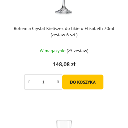
u
k
t
ó
Bohemia Crystal Kieliszek do likieru Elisabeth 70ml
w
(zestaw 6 szt.)
W magazynie
(>5 zestaw)
148,08 zł
DO KOSZYKA