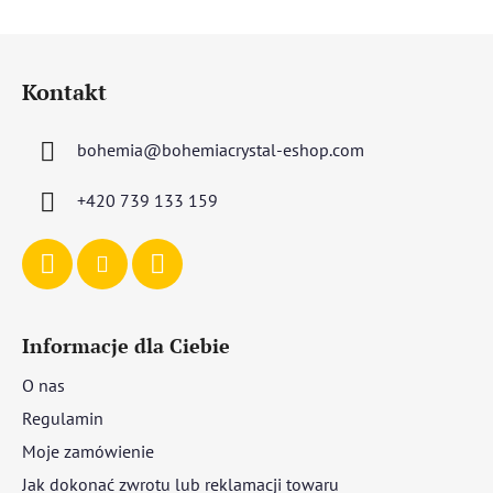
S
t
Kontakt
o
p
bohemia
@
bohemiacrystal-eshop.com
k
a
+420 739 133 159
Informacje dla Ciebie
O nas
Regulamin
Moje zamówienie
Jak dokonać zwrotu lub reklamacji towaru