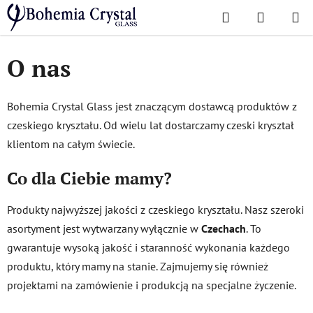
Przejść
Szukaj
KOSZYK
do
Home
/
O nas
treści
O nas
Bohemia Crystal Glass jest znaczącym dostawcą produktów z
czeskiego kryształu. Od wielu lat dostarczamy czeski kryształ
klientom na całym świecie.
Co dla Ciebie mamy?
Produkty najwyższej jakości z czeskiego kryształu. Nasz szeroki
asortyment jest wytwarzany wyłącznie w
Czechach
. To
gwarantuje wysoką jakość i staranność wykonania każdego
produktu, który mamy na stanie. Zajmujemy się również
projektami na zamówienie i produkcją na specjalne życzenie.