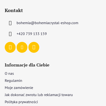
S
t
Kontakt
o
p
bohemia
@
bohemiacrystal-eshop.com
k
a
+420 739 133 159
Informacje dla Ciebie
O nas
Regulamin
Moje zamówienie
Jak dokonać zwrotu lub reklamacji towaru
Polityka prywatności