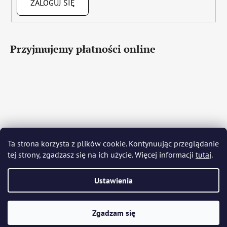
ZALOGUJ SIĘ
Przyjmujemy płatności online
Čeština
Slovenčina
English
Deutsch
Magyar
Język polski
Română
Italiano
Español
Français
Ta strona korzysta z plików cookie. Kontynuując przeglądanie
Português
Български
Hrvatski
Slovenščina
Srpski
tej strony, zgadzasz się na ich użycie. Więcej informacji
tutaj
.
Nederlands
Українська
Ελληνικά
Svenska
Dansk
Ustawienia
Opracował Shoptet
Zgadzam się
Copyright 2026
Bohemia Crystal Glass
. Wszystkie prawa
zastrzeżone.