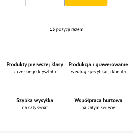
13
pozycji razem
K
o
n
t
r
o
Produkty pierwszej klasy
Produkcja i grawerowanie
l
z czeskiego kryształu
według specyfikacji klienta
k
i
l
i
Szybka wysyłka
Współpraca hurtowa
s
na cały świat
na całym świecie
t
y