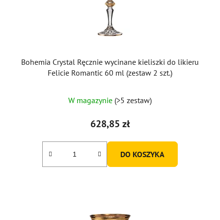
d
u
k
t
ó
Bohemia Crystal Ręcznie wycinane kieliszki do likieru
w
Felicie Romantic 60 ml (zestaw 2 szt.)
W magazynie
(>5 zestaw)
628,85 zł
DO KOSZYKA