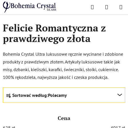
Przejść
Szukaj
KOSZYK
do
Home
/
Popularne kolekcje
/
Felicja Romantyczna
treści
Felicie Romantyczna z
prawdziwego złota
Bohemia Crystal Ultra luksusowe ręcznie wycinane i zdobione
produkty z prawdziwym złotem. Artykuły luksusowe takie jak
misy, dzbanki, kieliszki, karafki, świeczniki, słoiki, cukiernice.
100% rękodzieła, najwyższa jakość i czeska produkcja.
S
Sortować według:
Polecamy
o
r
t
Cena
o
w
628
zł
4017
zł