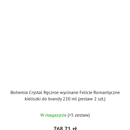
Bohemia Crystal Ręcznie wycinane Felicie Romantyczne
kieliszki do brandy 220 ml (zestaw 2 szt.)
Średnia
W magazynie
(>5 zestaw)
ocena
produktu
768,71 zł