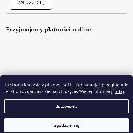
ZALOGUJ SIĘ
Przyjmujemy płatności online
Čeština
Slovenčina
English
Deutsch
Magyar
Ta strona korzysta z plików cookie. Kontynuując przeglądanie
Język polski
Română
Italiano
Español
Français
tej strony, zgadzasz się na ich użycie. Więcej informacji
tutaj
.
Português
Български
Hrvatski
Slovenščina
Srpski
Nederlands
Українська
Ελληνικά
Svenska
Dansk
Ustawienia
Opracował Shoptet
Zgadzam się
Copyright 2026
Bohemia Crystal Glass
. Wszystkie prawa