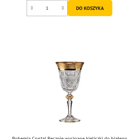
DO KOSZYKA
Bohemia Crystal Ręcznie wycinane kieliszki do białego