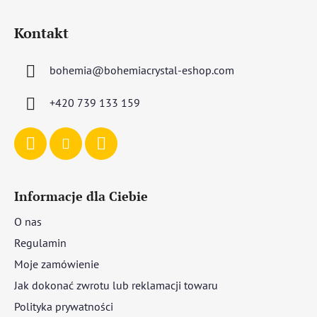
S
t
Kontakt
o
p
bohemia
@
bohemiacrystal-eshop.com
k
a
+420 739 133 159
Informacje dla Ciebie
O nas
Regulamin
Moje zamówienie
Jak dokonać zwrotu lub reklamacji towaru
Polityka prywatności