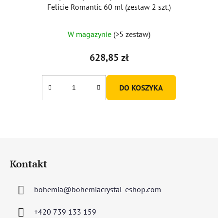
Felicie Romantic 60 ml (zestaw 2 szt.)
W magazynie
(>5 zestaw)
628,85 zł
DO KOSZYKA
S
t
Kontakt
o
p
bohemia
@
bohemiacrystal-eshop.com
k
a
+420 739 133 159