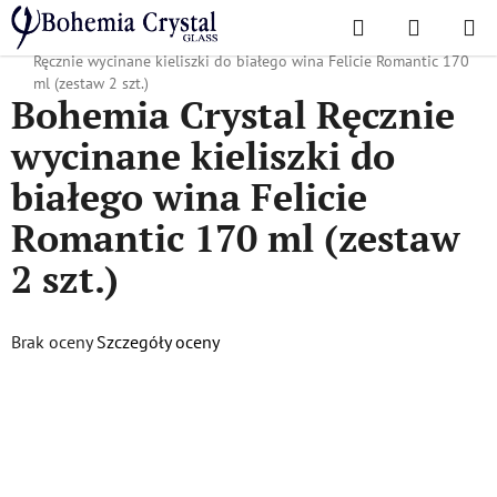
Przejść
Szukaj
KOSZYK
do
Home
/
Popularne kolekcje
/
Felicja Romantyczna
/
Bohemia Crystal
treści
Ręcznie wycinane kieliszki do białego wina Felicie Romantic 170
ml (zestaw 2 szt.)
Bohemia Crystal Ręcznie
wycinane kieliszki do
białego wina Felicie
Romantic 170 ml (zestaw
2 szt.)
Średnia
Brak oceny
Szczegóły oceny
ocena
produktu
wynosi
0,0
na