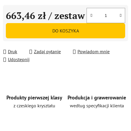
663,46 zł
/ zestaw
Cena jednostkowa:
DO KOSZYKA
Druk
Zadaj pytanie
Powiadom mnie
Udostępnij
Produkty pierwszej klasy
Produkcja i grawerowanie
z czeskiego kryształu
według specyfikacji klienta