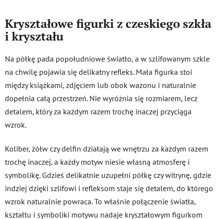
o
n
Kryształowe figurki z czeskiego szkła
t
i kryształu
r
o
Na półkę pada popołudniowe światło, a w szlifowanym szkle
l
na chwilę pojawia się delikatny refleks. Mała figurka stoi
k
i
między książkami, zdjęciem lub obok wazonu i naturalnie
l
dopełnia całą przestrzeń. Nie wyróżnia się rozmiarem, lecz
i
detalem, który za każdym razem trochę inaczej przyciąga
s
wzrok.
t
y
Koliber, żółw czy delfin działają we wnętrzu za każdym razem
trochę inaczej, a każdy motyw niesie własną atmosferę i
symbolikę. Gdzieś delikatnie uzupełni półkę czy witrynę, gdzie
indziej dzięki szlifowi i refleksom staje się detalem, do którego
wzrok naturalnie powraca. To właśnie połączenie światła,
kształtu i symboliki motywu nadaje kryształowym figurkom