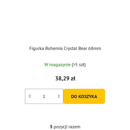
Figurka Bohemia Crystal Bear 68mm
Średnia
W magazynie
(>5 szt)
ocena
produktu
38,29 zł
wynosi
5,0
DO KOSZYKA
na
5
gwiazdek.
5
pozycji razem
K