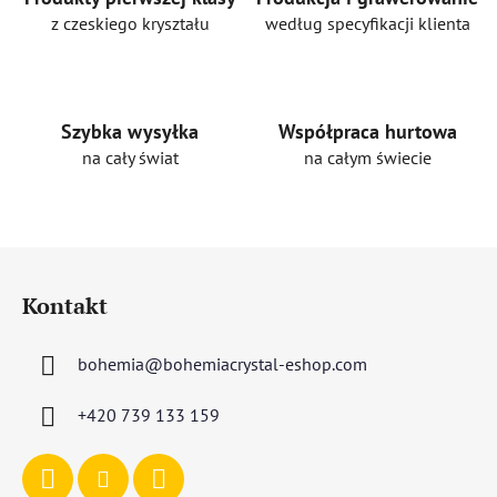
z czeskiego kryształu
według specyfikacji klienta
Szybka wysyłka
Współpraca hurtowa
na cały świat
na całym świecie
S
t
Kontakt
o
p
bohemia
@
bohemiacrystal-eshop.com
k
a
+420 739 133 159