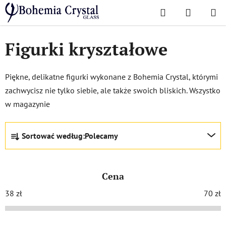
Przejść
Szukaj
KOSZYK
do
Home
/
Akcesoria
/
Figurki kryształowe
treści
Figurki kryształowe
Piękne, delikatne figurki wykonane z Bohemia Crystal, którymi
zachwycisz nie tylko siebie, ale także swoich bliskich. Wszystko
w magazynie
S
Sortować według:
Polecamy
o
r
t
Cena
o
w
38
zł
70
zł
a
n