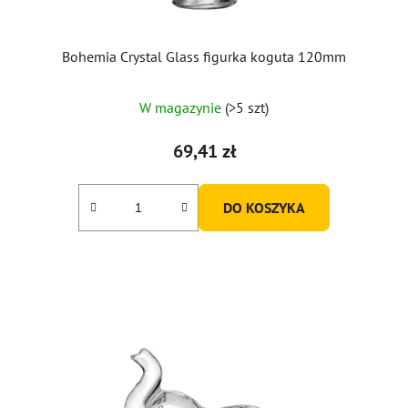
k
t
ó
Bohemia Crystal Glass figurka koguta 120mm
w
W magazynie
(>5 szt)
69,41 zł
DO KOSZYKA