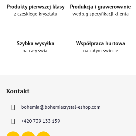
Produkty pierwszej klasy
Produkcja i grawerowanie
z czeskiego kryształu
według specyfikacji klienta
Szybka wysyłka
Współpraca hurtowa
na cały świat
na całym świecie
S
t
Kontakt
o
p
bohemia
@
bohemiacrystal-eshop.com
k
a
+420 739 133 159