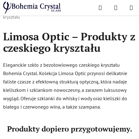
Przejść
Szukaj
KOSZYK
do
Home
/
Popularne kolekcje
/
Limosa Optic – Produkty z czeskiego
treści
kryształu
Limosa Optic – Produkty z
czeskiego kryształu
Eleganckie szkło z bezołowiowego czeskiego kryształu
Bohemia Crystal. Kolekcja Limosa Optic przynosi delikatnie
faliste czasze z efektowną strukturą optyczną, która nadaje
kieliszkom i szklankom nowoczesny, a zarazem luksusowy
wygląd. Oferuje szklanki do whisky i wody oraz kieliszki do
białego i czerwonego wina, a także szampana.
Produkty dopiero przygotowujemy.