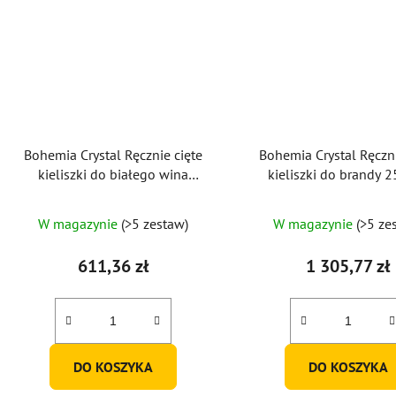
Bohemia Crystal Ręcznie cięte
Bohemia Crystal Ręczni
kieliszki do białego wina
kieliszki do brandy 
Romantic 170 ml (zestaw 2 szt.)
(zestaw 6 sztuk)
W magazynie
(>5 zestaw)
W magazynie
(>5 ze
611,36 zł
1 305,77 zł
DO KOSZYKA
DO KOSZYKA