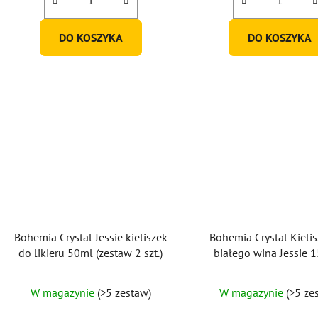
DO KOSZYKA
DO KOSZYKA
Bohemia Crystal Jessie kieliszek
Bohemia Crystal Kieli
do likieru 50ml (zestaw 2 szt.)
białego wina Jessie 
(zestaw 2 szt.)
W magazynie
(>5 zestaw)
W magazynie
(>5 ze