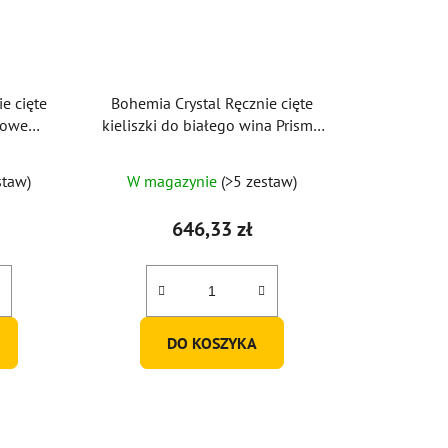
e cięte
Bohemia Crystal Ręcznie cięte
lowe
kieliszki do białego wina Prisma
l (zestaw
Line Gold 170 ml (zestaw 2 szt.)
staw)
W magazynie
(>5 zestaw)
646,33 zł
DO KOSZYKA