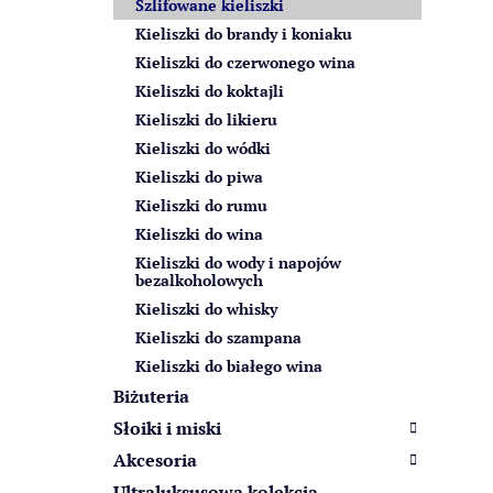
Szlifowane kieliszki
z
Kieliszki do brandy i koniaku
n
Kieliszki do czerwonego wina
y
Kieliszki do koktajli
Kieliszki do likieru
Kieliszki do wódki
Kieliszki do piwa
Kieliszki do rumu
Kieliszki do wina
Kieliszki do wody i napojów
bezalkoholowych
Kieliszki do whisky
Kieliszki do szampana
Kieliszki do białego wina
Biżuteria
Słoiki i miski
Akcesoria
Ultraluksusowa kolekcja