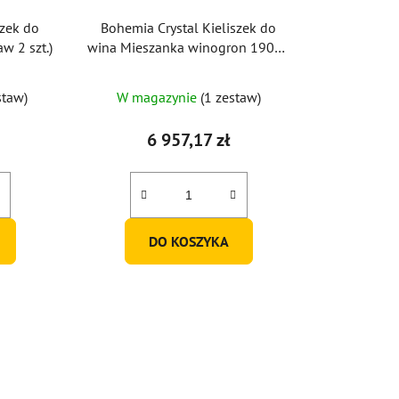
szek do
Bohemia Crystal Kieliszek do
w 2 szt.)
wina Mieszanka winogron 190ml
(zestaw 6 sztuk)
staw)
W magazynie
(1 zestaw)
6 957,17 zł
DO KOSZYKA