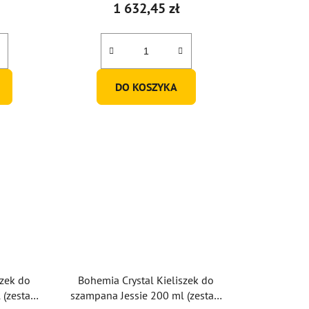
1 632,45 zł
DO KOSZYKA
szek do
Bohemia Crystal Kieliszek do
 (zestaw
szampana Jessie 200 ml (zestaw