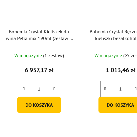
Bohemia Crystal Kieliszek do
Bohemia Crystal Ręczni
wina Petra mix 190ml (zestaw 6
kieliszki bezalkoho
sztuk)
Romantic Horizont 350m
2 szt.)
W magazynie
(1 zestaw)
W magazynie
(>5 ze
6 957,17 zł
1 013,46 zł
DO KOSZYKA
DO KOSZYKA