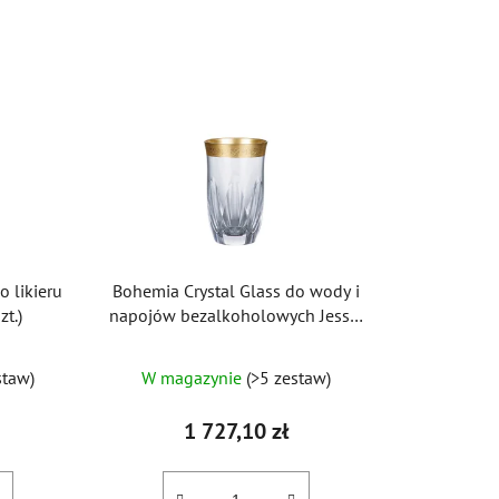
r
t
o
w
a
n
i
e
p
r
o likieru
Bohemia Crystal Glass do wody i
o
zt.)
napojów bezalkoholowych Jessie
d
250ml (zestaw 2 szt.)
u
staw)
W magazynie
(>5 zestaw)
k
t
1 727,10 zł
ó
w