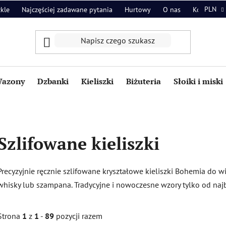
PLN
zkle
Najczęściej zadawane pytania
Hurtowy
O nas
Kontakt
azony
Dzbanki
Kieliszki
Biżuteria
Słoiki i miski
Szlifowane kieliszki
Precyzyjnie ręcznie szlifowane kryształowe kieliszki Bohemia do w
whisky lub szampana. Tradycyjne i nowoczesne wzory tylko od najb
Strona
1
z
1
-
89
pozycji razem