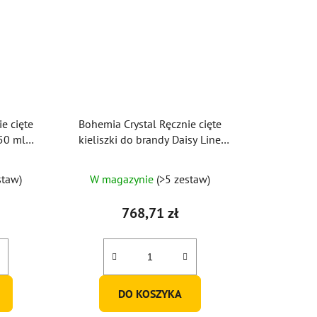
e cięte
Bohemia Crystal Ręcznie cięte
250 ml
kieliszki do brandy Daisy Line
Gold 220 ml (zestaw 2 szt.)
staw)
W magazynie
(>5 zestaw)
768,71 zł
DO KOSZYKA