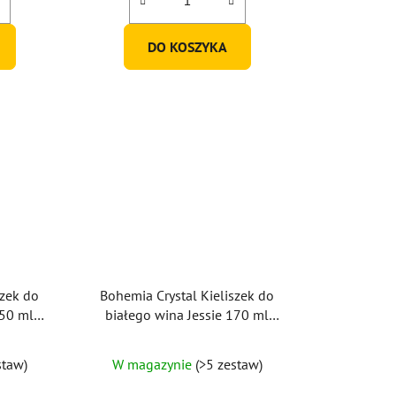
DO KOSZYKA
szek do
Bohemia Crystal Kieliszek do
150 ml
białego wina Jessie 170 ml
(zestaw 2 szt.)
staw)
W magazynie
(>5 zestaw)