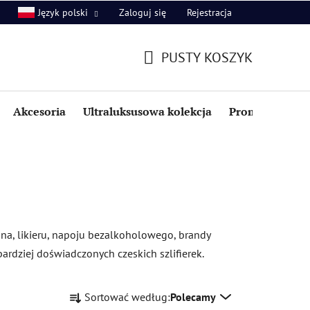
Zaloguj się
Rejestracja
Język polski
PUSTY KOSZYK
KOSZYK
Akcesoria
Ultraluksusowa kolekcja
Promocje i zniż
ina, likieru, napoju bezalkoholowego, brandy
ardziej doświadczonych czeskich szlifierek.
S
Sortować według:
Polecamy
o