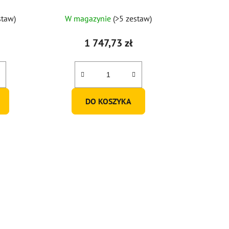
2 szt.)
staw)
W magazynie
(>5 zestaw)
1 747,73 zł
DO KOSZYKA