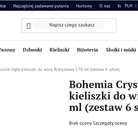
PLN
zkle
Najczęściej zadawane pytania
Hurtowy
O nas
Kontakt
azony
Dzbanki
Kieliszki
Biżuteria
Słoiki i miski
cznie cięte kieliszki do wina Bratysława 170 ml (zestaw 6 sztuk)
Bohemia Cryst
kieliszki do 
ml (zestaw 6 
Średnia
Brak oceny
Szczegóły oceny
ocena