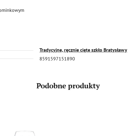
upominkowym
Tradycyjne, ręcznie cięte szkło Bratysławy
8591597151890
Podobne produkty