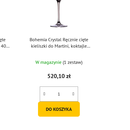
ęte
Bohemia Crystal Ręcznie cięte
a 40ml
kieliszki do Martini, koktajle
Bratysława 290ml (zestaw 2 szt.)
W magazynie
(1 zestaw)
520,10 zł
DO KOSZYKA