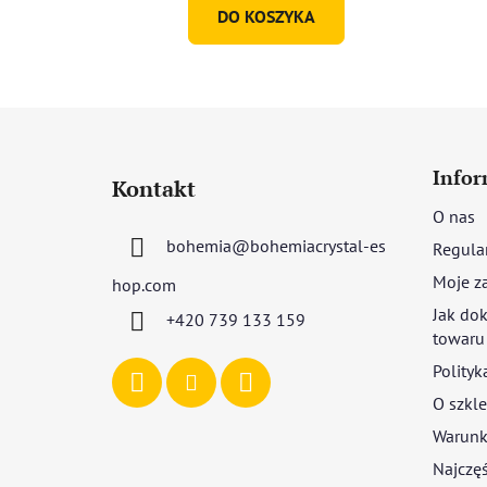
DO KOSZYKA
S
t
Infor
Kontakt
o
O nas
p
bohemia
@
bohemiacrystal-es
Regula
k
a
Moje z
hop.com
Jak dok
+420 739 133 159
towaru
Polityk
O szkle
Warunki
Najczęś