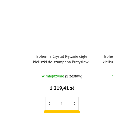
Bohemia Crystal Ręcznie cięte
Bohe
kieliszki do szampana Bratysława
kieli
150 ml (zestaw 6 sztuk)
W magazynie
(1 zestaw)
1 219,41 zł