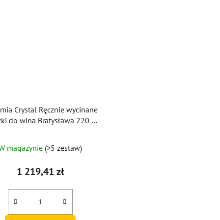
mia Crystal Ręcznie wycinane
szki do wina Bratysława 220 ml
(zestaw 6 sztuk)
W magazynie
(>5 zestaw)
1 219,41 zł