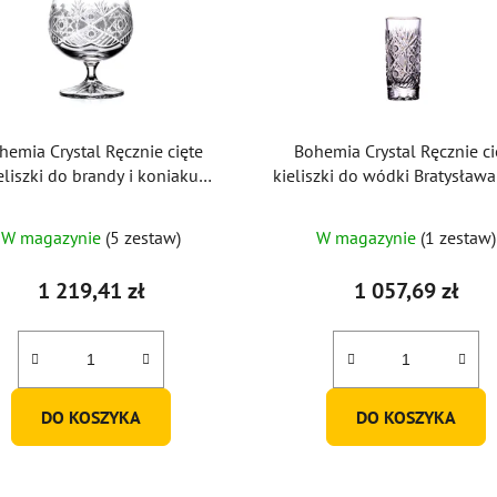
hemia Crystal Ręcznie cięte
Bohemia Crystal Ręcznie ci
eliszki do brandy i koniaku
kieliszki do wódki Bratysław
sława 250ml (zestaw 6 sztuk)
(zestaw 6 szt.)
W magazynie
(5 zestaw)
W magazynie
(1 zestaw)
1 219,41 zł
1 057,69 zł
DO KOSZYKA
DO KOSZYKA