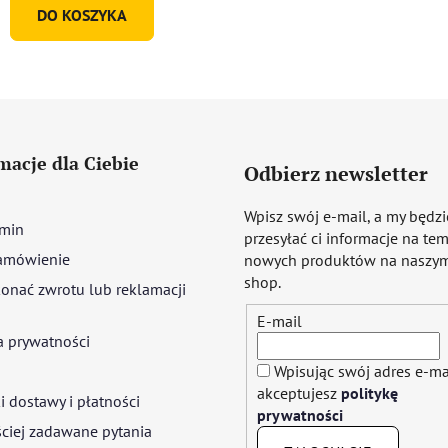
DO KOSZYKA
macje dla Ciebie
Odbierz newsletter
Wpisz swój e-mail, a my będz
min
przesyłać ci informacje na te
amówienie
nowych produktów na naszym
shop.
onać zwrotu lub reklamacji
E-mail
a prywatności
Wpisując swój adres e-ma
akceptujesz
politykę
 dostawy i płatności
prywatności
ciej zadawane pytania