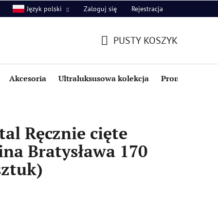
Zaloguj się
Rejestracja
Język polski
PUSTY KOSZYK
KOSZYK
Akcesoria
Ultraluksusowa kolekcja
Promocje i zniż
al Ręcznie cięte
wina Bratysława 170
sztuk)