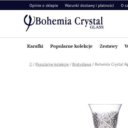
Przejść
Opinie o sklepie
Warunki dostawy i płatności
O s
do
treści
Karafki
Popularne kolekcje
Zestawy
W
Home
/
Popularne kolekcje
/
Bratysława
/
Bohemia Crystal Rę