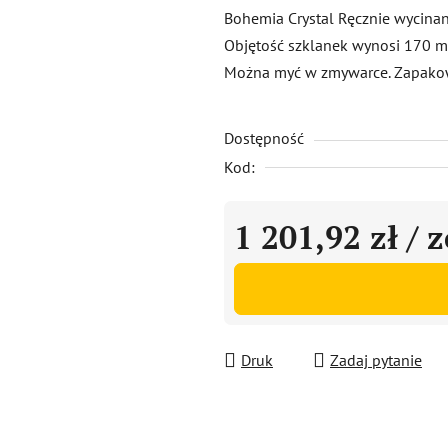
produktu
Bohemia Crystal Ręcznie wycinane 
wynosi
Objętość szklanek wynosi 170 ml
0,0
Można myć w zmywarce. Zapako
na
5
Dostępność
gwiazdek.
Kod:
1 201,92 zł
/ 
Cena jednostkowa:
Druk
Zadaj pytanie