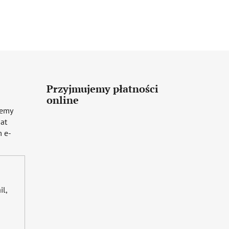
Przyjmujemy płatności
online
iemy
mat
 e-
il,