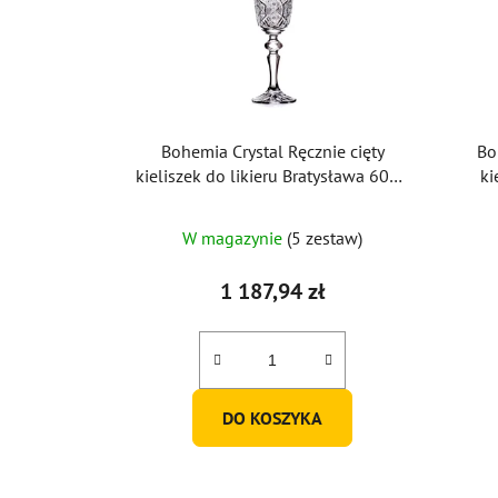
Bohemia Crystal Ręcznie cięty
Bo
kieliszek do likieru Bratysława 60ml
ki
(zestaw 6 szt.)
Braty
W magazynie
(5 zestaw)
1 187,94 zł
DO KOSZYKA